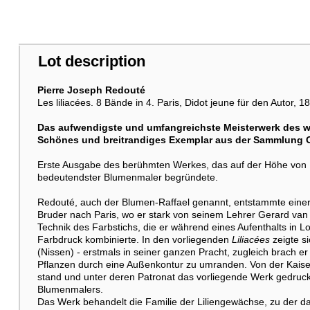
Lot description
Pierre Joseph Redouté
Les liliacées. 8 Bände in 4. Paris, Didot jeune für den Autor, 1
Das aufwendigste und umfangreichste Meisterwerk des w
Schönes und breitrandiges Exemplar aus der Sammlung O
Erste Ausgabe des berühmten Werkes, das auf der Höhe von 
bedeutendster Blumenmaler begründete.
Redouté, auch der Blumen-Raffael genannt, entstammte einer
Bruder nach Paris, wo er stark von seinem Lehrer Gerard van 
Technik des Farbstichs, die er während eines Aufenthalts in L
Farbdruck kombinierte. In den vorliegenden
Liliacées
zeigte s
(Nissen) - erstmals in seiner ganzen Pracht, zugleich brach e
Pflanzen durch eine Außenkontur zu umranden. Von der Kaiser
stand und unter deren Patronat das vorliegende Werk gedruck
Blumenmalers.
Das Werk behandelt die Familie der Liliengewächse, zu der d