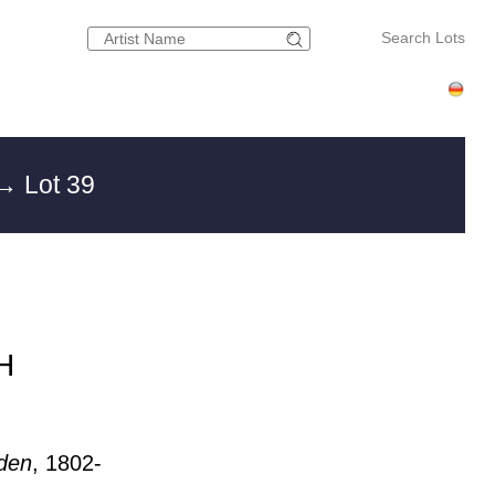
Search Lots
→ Lot 39
H
nden
, 1802-