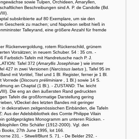
iliengewächse sowie Tulpen, Orchideen, Amaryllen,
enschaftlichen Beschreibungen sind A. P. de Candolle (Bd.
III).
ptal subskribierte auf 80 Exemplare, um sie den
um Geschenk zu machen; und Napoleon selbst hieß in
mininster Talleyrand, eine größere Anzahl für fremde
cher Rückenvergoldung, rotem Rückenschild, grünem
ten Vorsätzen; in neuem Schuber. 54 : 35 cm. -
Farbstich-Tafeln mit Handretusche nach P. J.
LATION: Tafel 372 (
Amaryllis Josephinae
) wie immer
fel 427 in zwei Versionen (
Narcissus laetus
), Tafel 95 im
Band mit Vortitel, Titel und 1 Bl. Register, ferner je 1 Bl.
it Vorrede (
Discours préliminiare
, 1 Bl.) sowie 14 S.
dmung an Chaptal (1 Bl.). - ZUSTAND: Tlw. leicht
d VIII). Die eng an den äußersten Rand gedruckten
gen Tafeln die großformatige Darstellung gering
berieben, VDeckel des letzten Bandes mit geringer
 in dekorativen zeitgenössischen Einbänden, die Tafeln
 Aus der Adelsbibliothek des Comte Philippe Vilain
, sein goldgeprägtes Monogramm am unteren Rücken. -
liophilen Otto Schäfer (1912-2000). Vgl. den
an Books, 27th June 1995, lot 166.
ne 231. - Sitwell/Blunt S. 71. - De Belder 292. -