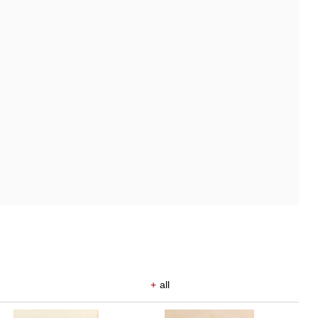
+
all