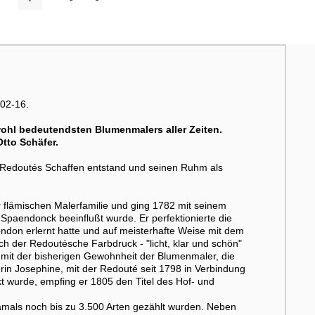
802-16.
ohl bedeutendsten Blumenmalers aller Zeiten.
tto Schäfer.
Redoutés Schaffen entstand und seinen Ruhm als
 flämischen Malerfamilie und ging 1782 mit seinem
Spaendonck beeinflußt wurde. Er perfektionierte die
ondon erlernt hatte und auf meisterhafte Weise mit dem
ich der Redoutésche Farbdruck - "licht, klar und schön"
r mit der bisherigen Gewohnheit der Blumenmaler, die
in Josephine, mit der Redouté seit 1798 in Verbindung
t wurde, empfing er 1805 den Titel des Hof- und
amals noch bis zu 3.500 Arten gezählt wurden. Neben