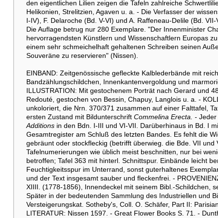
den eigentlichen Lilien zeigen die Tafeln zahlreiche Schwertl
Helikonien, Strelitzien, Agaven u. a. - Die Verfasser der wiss
I-IV), F. Delaroche (Bd. V-VI) und A. Raffeneau-Delile (Bd. VII-V
Die Auflage betrug nur 280 Exemplare. "Der Innenminister Cha
hervorragendsten Künstlern und Wissenschaftlern Europas z
einem sehr schmeichelhaft gehaltenen Schreiben seinen Außen
Souveräne zu reservieren" (Nissen).
EINBAND: Zeitgenössische gefleckte Kalblederbände mit rei
Bandzählungschildchen, Innenkantenvergoldung und marmorier
ILLUSTRATION: Mit gestochenem Porträt nach Gerard und 486 
Redouté, gestochen von Bessin, Chapuy, Langlois u. a. - KOL
unkoloriert, die Nrn. 370/371 zusammen auf einer Falttafel, Ta
ersten Zustand mit Bildunterschrift
Commelina Erecta. -
Jeder 
Additions
in den Bdn. I-III und VI-VII. Darüberhinaus in Bd. I m
Gesamtregister am Schluß des letzten Bandes. Es fehlt die Wi
gebräunt oder stockfleckig (betrifft überwieg. die Bde. VII un
Tafelnumerierungen wie üblich meist beschnitten, nur bei weni
betroffen; Tafel 363 mit hinterl. Schnittspur. Einbände leicht 
Feuchtigkeitsspur im Unterrand, sonst guterhaltenes Exemplar
und der Text insgesamt sauber und fleckenfrei. - PROVENIENZ:
XIIII. (1778-1856), Innendeckel mit seinem Bibl.-Schildchen
Später in der bedeutenden Sammlung des Industriellen und Bib
Versteigerungskat. Sotheby's, Coll. O. Schäfer, Part II: Parisi
LITERATUR: Nissen 1597. - Great Flower Books S. 71. - Dunthor