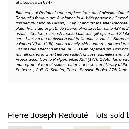
Stafleu/Cowan 8747.
Fine copy of Redouté's masterpiece from the Collection Otto S
Redouté's famous art. 8 volumes in 4. With portrait by Gerard 
finished by hand by Bessin, Chapuy and others after Redouté. 
plate, first state of plate 95 (Commelina Erecta), plate 427 in
usual. - Contemp. French mottled calf with gilt spine and 2 lab
cm. - Lacking the dedication leaf to Chaptal in vol. I. - Some b
volumes VII and VIII), plates mostly with numbers trimmed fro
just shaved affecting image, pl. 363 with repaired slit. Bindin
with all plates and text leaves including titles, sub-titles and i
Provenance: Comte Philippe Vilain XIIII (1778-1856), his printe
monogram at foot of spines. Later in the eminent library of the
Sotheby's, Coll. O. Schäfer, Part II: Parisian Books, 27th June 
Pierre Joseph Redouté - lots sold 