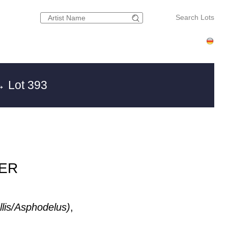
Search Lots
 Lot 393
LER
lis/Asphodelus)
,