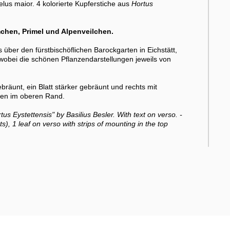
delus maior. 4 kolorierte Kupferstiche aus
Hortus
chen, Primel und Alpenveilchen.
er den fürstbischöflichen Barockgarten in Eichstätt,
obei die schönen Pflanzendarstellungen jeweils von
bräunt, ein Blatt stärker gebräunt und rechts mit
ifen im oberen Rand.
us Eystettensis" by Basilius Besler. With text on verso. -
s), 1 leaf on verso with strips of mounting in the top