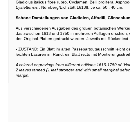
Gladiolus italicus flore rubro. Cyclamen. Belli prolifera. Aspho
Eystettensis
. Nürnberg/Eichstätt 1613ff. Je ca. 50 : 40 cm.
Schöne Darstellungen von Gladiolen, Affodill, Gänseblüm
Aus verschiedenen Ausgaben des großen botanischen Werkes üb
das zwischen 1613 und 1750 in mehreren Auflagen erschien, w
den Original-Platten gedruckt wurden. Jeweils mit Rückentext.
- ZUSTAND: Ein Blatt im alten Passepartoutausschnitt leicht ge
leichten Läsuren im Rand, ein Blatt recto mit Montierungsstre
4 colored engravings from different editions 1613-1750 of "Hort
2 leaves tanned (1 leaf stronger and with small marginal defect
margin.