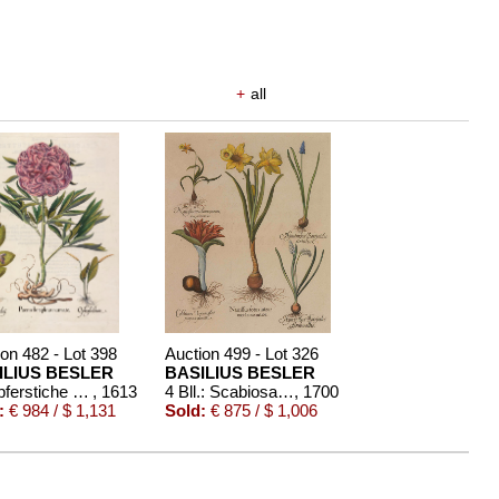
+
all
on 482 - Lot 398
Auction 499 - Lot 326
ILIUS BESLER
BASILIUS BESLER
4 Kupferstiche (Paeonia flore pleno/Iris bulbosa/Tripolium/Arba Judea)
, 1613
4 Bll.: Scabiosa / Valeriana / Paeonia / Narcissus. Aus "Hortus Eystettensis"
, 1700
:
€ 984 / $ 1,131
Sold:
€ 875 / $ 1,006