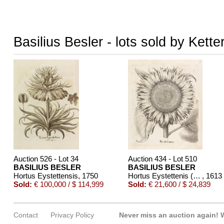
Basilius Besler - lots sold by Kette
Auction 526 - Lot 34
Auction 434 - Lot 510
BASILIUS BESLER
BASILIUS BESLER
Hortus Eystettensis
, 1750
Hortus Eystettenis (Fragment mit ca. 190 Bll.)
, 1613
Sold:
€ 100,000 / $ 114,999
Sold:
€ 21,600 / $ 24,839
Contact
Privacy Policy
Never miss an auction again!
W