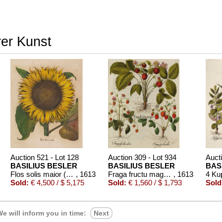
rer Kunst
Auction 521 - Lot 128
Auction 309 - Lot 934
Aucti
BASILIUS BESLER
BASILIUS BESLER
BAS
Flos solis maior (aus Hortus Eystettensis)
, 1613
Fraga fructu magno/Großfrüchtige Erdbeere.
, 1613
Sold:
€ 4,500 / $ 5,175
Sold:
€ 1,560 / $ 1,793
Sold
e will inform you in time:
Next