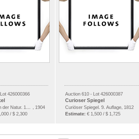
 Lot 426000366
Auction 610 - Lot 426000387
el
Curioser Spiegel
 der Natur. 10 Hefte und Supplement in 1 Band
,
1904
Curiöser Spiegel. 9. Auflage
,
1812
,000 / $ 2,300
Estimate:
€ 1,500 / $ 1,725