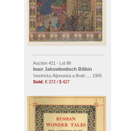
Auction 421 - Lot 86
Iwan Jakowlewitsch Bilibin
Sestricka Aljonuska a Bratricek Ivanuska. Um 1905
,
1905
Sold:
€ 372 / $ 427