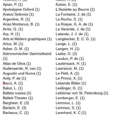
Apian, P.
(1)
Kutzer, E.
(1)
Apokalypse Oxford
(1)
L
'Assiette au Beurre
(1)
Aratus Solensis
(1)
La Fontaine, J. de
(1)
Argentine, R.
(1)
La Roche, S.
(1)
Arias Montanus, B.
(1)
La Roque, G. A. de
(1)
Arntz, G.
(1)
La Varende, J. de
(1)
Arp, H.
(1)
Lalande, J. J. de
(1)
Arts et Métiers graphiques
(1)
Langbecker, E. C. G.
(1)
Artus, W.
(1)
Lange, L.
(1)
Asher, G. M.
(1)
Langen, H.
(1)
Astronomischer Sammelband
Laske, O.
(2)
(1)
Laudun, P. de
(1)
Atlas de Oliva
(1)
Lautensack, H.
(1)
Audenaerde, R. van
(1)
Lawrance, M.
(1)
Augustin und Numa
(1)
Le Petit, A.
(1)
Avity, P. de
(1)
Le Prince, X.
(1)
B
acci, A.
(1)
Lebende Bilder
(1)
Bakst, L.
(1)
Leidinger, G.
(1)
Ballets russes
(1)
Lektionar von St. Petersburg
(1)
Ballett-Theater
(1)
Lemberger, E.
(1)
Bargheer, E.
(3)
Lemnius, L.
(1)
Barlach, E.
(3)
Lemnius, S.
(1)
Barlaeus, C.
(1)
Leonhard, K. C
(1)