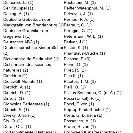
Delacroix, E.
(1)
Pechstein, M.
(1)
Der Knüppel
(1)
Peiffer Watenphul, M.
(1)
Desing, A.
(1)
Pelecyus, J.
(1)
Deutsche Gebetbuch der
Pernau, F. A.
(1)
Markgräfin von Brandenburg
(1)
Perrault, C.
(1)
Deutsche Graphiker der
Perugini, G.
(1)
Gegenwart
(1)
Petermann, W. L.
(1)
Deutsches ABC
(1)
Petiver, J
(1)
Deutschsprachige Kinderbücher
Pfister, K.
(1)
(2)
Phantasus-Drucke
(1)
Dictionnaire de Spiritualité
(1)
Picasso, P.
(6)
Dictionnaire des sciences
Piene, O.
(1)
naturelles
(2)
Pillet, R.
(1)
Dideldum
(1)
Pius II.
(1)
Die zwölf Monate
(1)
Plautus, T. M.
(1)
Dietrich, A.
(1)
Pleß, O.
(1)
Dietrich, D.
(1)
Plinius Secundus, C. (d. Ä.)
(1)
Dine, J.
(1)
Pocci (Enkel), F.
(1)
Dionysios Periegetes
(1)
Pocci, F. von
(1)
Dittrich, S.
(1)
Pop-up-Kinderbücher
(1)
Diveky, J. von
(1)
Porta, G. B. della
(1)
Dix, O.
(1)
Possevino, A.
(1)
Dorat, C. J.
(1)
Praun, S. von
(1)
Dorfschulmeister Balthasar
(1)
Propyläen Kunstgeschichte
(1)