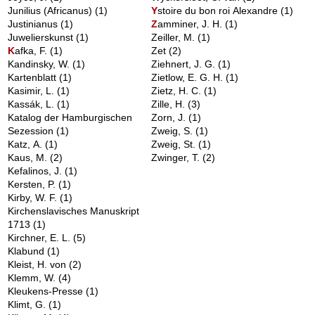
Junilius (Africanus)
(1)
Y
stoire du bon roi Alexandre
(1)
Justinianus
(1)
Z
amminer, J. H.
(1)
Juwelierskunst
(1)
Zeiller, M.
(1)
K
afka, F.
(1)
Zet
(2)
Kandinsky, W.
(1)
Ziehnert, J. G.
(1)
Kartenblatt
(1)
Zietlow, E. G. H.
(1)
Kasimir, L.
(1)
Zietz, H. C.
(1)
Kassák, L.
(1)
Zille, H.
(3)
Katalog der Hamburgischen
Zorn, J.
(1)
Sezession
(1)
Zweig, S.
(1)
Katz, A.
(1)
Zweig, St.
(1)
Kaus, M.
(2)
Zwinger, T.
(2)
Kefalinos, J.
(1)
Kersten, P.
(1)
Kirby, W. F.
(1)
Kirchenslavisches Manuskript
1713
(1)
Kirchner, E. L.
(5)
Klabund
(1)
Kleist, H. von
(2)
Klemm, W.
(4)
Kleukens-Presse
(1)
Klimt, G.
(1)