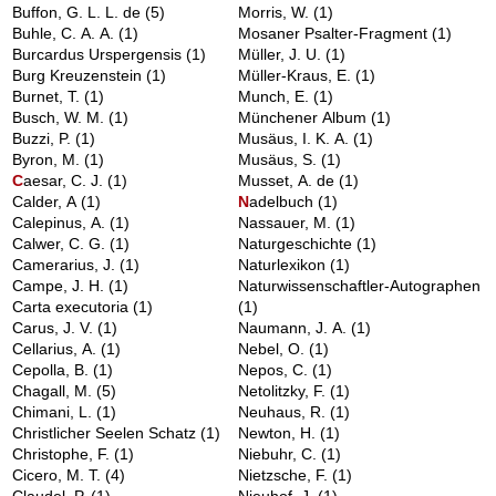
Buffon, G. L. L. de
(5)
Morris, W.
(1)
Buhle, C. A. A.
(1)
Mosaner Psalter-Fragment
(1)
Burcardus Urspergensis
(1)
Müller, J. U.
(1)
Burg Kreuzenstein
(1)
Müller-Kraus, E.
(1)
Burnet, T.
(1)
Munch, E.
(1)
Busch, W. M.
(1)
Münchener Album
(1)
Buzzi, P.
(1)
Musäus, I. K. A.
(1)
Byron, M.
(1)
Musäus, S.
(1)
C
aesar, C. J.
(1)
Musset, A. de
(1)
Calder, A
(1)
N
adelbuch
(1)
Calepinus, A.
(1)
Nassauer, M.
(1)
Calwer, C. G.
(1)
Naturgeschichte
(1)
Camerarius, J.
(1)
Naturlexikon
(1)
Campe, J. H.
(1)
Naturwissenschaftler-Autographen
Carta executoria
(1)
(1)
Carus, J. V.
(1)
Naumann, J. A.
(1)
Cellarius, A.
(1)
Nebel, O.
(1)
Cepolla, B.
(1)
Nepos, C.
(1)
Chagall, M.
(5)
Netolitzky, F.
(1)
Chimani, L.
(1)
Neuhaus, R.
(1)
Christlicher Seelen Schatz
(1)
Newton, H.
(1)
Christophe, F.
(1)
Niebuhr, C.
(1)
Cicero, M. T.
(4)
Nietzsche, F.
(1)