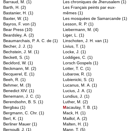
Barraud, M.
(1)
Les chroniques de Jherusalem
(1)
Barth, H.
(2)
Les Français peints par eux-
Bastanier, H.
(1)
mêmes
(1)
Baxter, W.
(1)
Les mosquées de Samarcande
(1)
Bayros, F. von
(2)
Lesson, R. P.
(1)
Bear Press
(10)
Liebermann, M.
(4)
Beardsley, A.
(2)
Liger, L.
(1)
Beaumarchais, P. A. C. de
(1)
Linschoten, J. H. van
(1)
Becher, J. J.
(1)
Livius, T.
(1)
Bechstein, J. M.
(1)
Locke, J.
(1)
Beckett, S.
(1)
Loddiges, C.
(1)
Beckford, W.
(1)
Lorsch Gospels
(1)
Beckmann, M.
(2)
Lotter, T. C.
(1)
Becquerel, E.
(1)
Lubarow, R.
(1)
Beeh, R.
(1)
Lubienicki, S.
(1)
Behmer, M.
(3)
Lucanus, M. A.
(1)
Benedict XIV.
(1)
Lucius, J. A.
(1)
Benemann, J. C.
(1)
Lundius, J.
(1)
Berendsohn, B. S.
(1)
Luther, M.
(2)
Bergbau
(1)
M
acaulay, T. B.
(1)
Bergmann, C. Chr.
(1)
Mack, H.
(1)
Berl, K.
(1)
Maillol, A.
(2)
Berliner Mauer
(1)
Malten, H.
(1)
Bernoulli, J.
(1)
Mann, T.
(5)