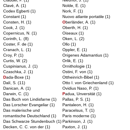
Claudel, P.
(1)
Nieuhof, J.
(1)
Clavé, A.
(1)
Nolde, E.
(1)
Codex Egberti
(1)
Nork, F.
(1)
Constant
(1)
Nuovo atlante portatile
(1)
Consten, H.
(1)
O
berländer, A.
(1)
Cook, J.
(1)
Oberth, H.
(1)
Copernicus, N.
(1)
Oiseaux
(1)
Corinth, L.
(8)
Oken, L.
(2)
Coster, F. de
(1)
Ollo
(1)
Cranach, L.
(1)
Oppler, E.
(1)
Croy, P.
(1)
Origenes Adamantius
(1)
Curtis, W.
(2)
Orlik, E.
(1)
Cuspinianus, J.
(1)
Ornithologie
(1)
Czaschka, J.
(1)
Ostini, F. von
(1)
D
ada-Boxe
(1)
Ottheinrich-Bibel
(1)
Dalí, S.
(11)
Otto I. von Griechenland
(1)
Danican, A.
(1)
Ovidius Naso, P.
(1)
Darwin, C.
(1)
P
adua, Unversität
(1)
Das Buch von Lindisfarne
(1)
Pallas, P. S.
(1)
Das Lorscher Evangeliar
(1)
Pantaleon, H.
(1)
Das malerische und
Paracelsus, T.
(1)
romantische Deutschland
(1)
Paris moderne
(1)
Das Schwarze Stundenbuch
(1)
Parkinson, J.
(1)
Decken, C. C. von der
(1)
Paxton, J.
(1)