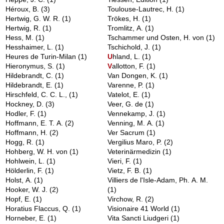
Héroux, B.
(3)
Toulouse-Lautrec, H.
(1)
Hertwig, G. W. R.
(1)
Trökes, H.
(1)
Hertwig, R.
(1)
Tromlitz, A.
(1)
Hess, M.
(1)
Tschammer und Osten, H. von
(1)
Hesshaimer, L.
(1)
Tschichold, J.
(1)
Heures de Turin-Milan
(1)
U
hland, L.
(1)
Hieronymus, S.
(1)
V
allotton, F.
(1)
Hildebrandt, C.
(1)
Van Dongen, K.
(1)
Hildebrandt, E.
(1)
Varenne, P.
(1)
Hirschfeld, C. C. L.,
(1)
Vatelot, E.
(1)
Hockney, D.
(3)
Veer, G. de
(1)
Hodler, F.
(1)
Vennekamp, J.
(1)
Hoffmann, E. T. A.
(2)
Venning, M. A.
(1)
Hoffmann, H.
(2)
Ver Sacrum
(1)
Hogg, R.
(1)
Vergilius Maro, P.
(2)
Hohberg, W. H. von
(1)
Veterinärmedizin
(1)
Hohlwein, L.
(1)
Vieri, F.
(1)
Hölderlin, F.
(1)
Vietz, F. B.
(1)
Holst, A.
(1)
Villiers de l'Isle-Adam, Ph. A. M.
Hooker, W. J.
(2)
(1)
Hopf, E.
(1)
Virchow, R.
(2)
Horatius Flaccus, Q.
(1)
Visionaire 41 World
(1)
Horneber, E.
(1)
Vita Sancti Liudgeri
(1)