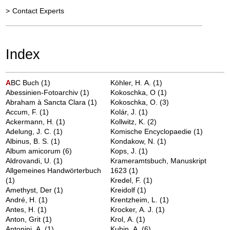
>
Contact Experts
Index
A
BC Buch
(1)
Köhler, H. A.
(1)
Abessinien-Fotoarchiv
(1)
Kokoschka, O
(1)
Abraham à Sancta Clara
(1)
Kokoschka, O.
(3)
Accum, F.
(1)
Kolár, J.
(1)
Ackermann, H.
(1)
Kollwitz, K.
(2)
Adelung, J. C.
(1)
Komische Encyclopaedie
(1)
Albinus, B. S.
(1)
Kondakow, N.
(1)
Album amicorum
(6)
Kops, J.
(1)
Aldrovandi, U.
(1)
Krameramtsbuch, Manuskript
Allgemeines Handwörterbuch
1623
(1)
(1)
Kredel, F.
(1)
Amethyst, Der
(1)
Kreidolf
(1)
André, H.
(1)
Krentzheim, L.
(1)
Antes, H.
(1)
Krocker, A. J.
(1)
Anton, Grit
(1)
Krol, A.
(1)
Antonini, A.
(1)
Kubin, A.
(6)