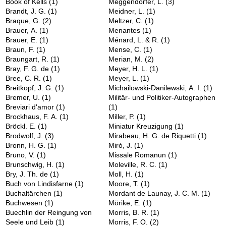
Book of Kells
(1)
Meggendorfer, L.
(3)
Brandt, J. G.
(1)
Meidner, L.
(1)
Braque, G.
(2)
Meltzer, C.
(1)
Brauer, A.
(1)
Menantes
(1)
Brauer, E.
(1)
Ménard, L. & R.
(1)
Braun, F.
(1)
Mense, C.
(1)
Braungart, R.
(1)
Merian, M.
(2)
Bray, F. G. de
(1)
Meyer, H. L.
(1)
Bree, C. R.
(1)
Meyer, L.
(1)
Breitkopf, J. G.
(1)
Michailowski-Danilewski, A. I.
(1)
Bremer, U.
(1)
Militär- und Politiker-Autographen
Breviari d'amor
(1)
(1)
Brockhaus, F. A.
(1)
Miller, P.
(1)
Bröckl. E.
(1)
Miniatur Kreuzigung
(1)
Brodwolf, J.
(3)
Mirabeau, H. G. de Riquetti
(1)
Bronn, H. G.
(1)
Miró, J.
(1)
Bruno, V.
(1)
Missale Romanun
(1)
Brunschwig, H.
(1)
Moleville, R. C.
(1)
Bry, J. Th. de
(1)
Moll, H.
(1)
Buch von Lindisfarne
(1)
Moore, T.
(1)
Buchaltärchen
(1)
Mordant de Launay, J. C. M.
(1)
Buchwesen
(1)
Mörike, E.
(1)
Buechlin der Reingung von
Morris, B. R.
(1)
Seele und Leib
(1)
Morris, F. O.
(2)