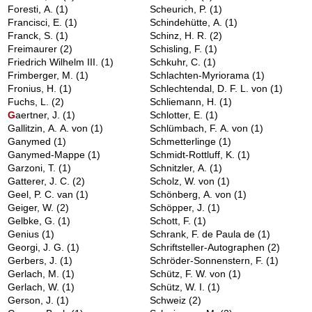
Foresti, A.
(1)
Scheurich, P.
(1)
Francisci, E.
(1)
Schindehütte, A.
(1)
Franck, S.
(1)
Schinz, H. R.
(2)
Freimaurer
(2)
Schisling, F.
(1)
Friedrich Wilhelm III.
(1)
Schkuhr, C.
(1)
Frimberger, M.
(1)
Schlachten-Myriorama
(1)
Fronius, H.
(1)
Schlechtendal, D. F. L. von
(1)
Fuchs, L.
(2)
Schliemann, H.
(1)
G
aertner, J.
(1)
Schlotter, E.
(1)
Gallitzin, A. A. von
(1)
Schlümbach, F. A. von
(1)
Ganymed
(1)
Schmetterlinge
(1)
Ganymed-Mappe
(1)
Schmidt-Rottluff, K.
(1)
Garzoni, T.
(1)
Schnitzler, A.
(1)
Gatterer, J. C.
(2)
Scholz, W. von
(1)
Geel, P. C. van
(1)
Schönberg, A. von
(1)
Geiger, W.
(2)
Schöpper, J.
(1)
Gelbke, G.
(1)
Schott, F.
(1)
Genius
(1)
Schrank, F. de Paula de
(1)
Georgi, J. G.
(1)
Schriftsteller-Autographen
(2)
Gerbers, J.
(1)
Schröder-Sonnenstern, F.
(1)
Gerlach, M.
(1)
Schütz, F. W. von
(1)
Gerlach, W.
(1)
Schütz, W. I.
(1)
Gerson, J.
(1)
Schweiz
(2)