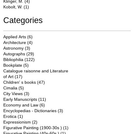
Klinger, M.
(4)
Kobolt, W.
(1)
Categories
Applied Arts
(6)
Architecture
(4)
Astronomy
(3)
Autographs
(29)
Bibliophilia
(122)
Bookplate
(5)
Catalogue raisonne and Literature
of Art
(17)
Children' s books
(47)
Cimalia
(5)
City Views
(3)
Early Manuscripts
(11)
Economy and Law
(6)
Encyclopedias - Dictionaries
(3)
Erotica
(1)
Expressionism
(2)
Figurative Painting (1900-30s )
(1)
Figurative Painting (40s-60s )
(1)