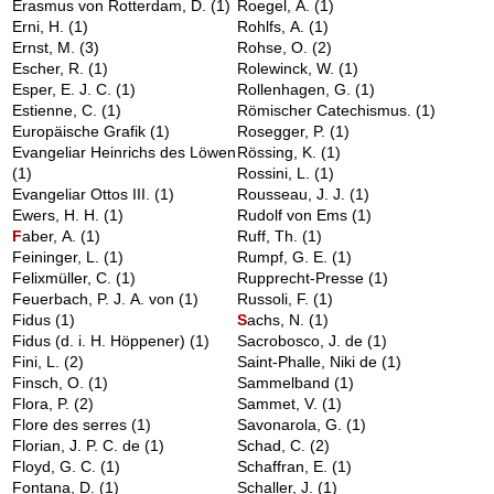
Erasmus von Rotterdam, D.
(1)
Roegel, A.
(1)
Erni, H.
(1)
Rohlfs, A.
(1)
Ernst, M.
(3)
Rohse, O.
(2)
Escher, R.
(1)
Rolewinck, W.
(1)
Esper, E. J. C.
(1)
Rollenhagen, G.
(1)
Estienne, C.
(1)
Römischer Catechismus.
(1)
Europäische Grafik
(1)
Rosegger, P.
(1)
Evangeliar Heinrichs des Löwen
Rössing, K.
(1)
(1)
Rossini, L.
(1)
Evangeliar Ottos III.
(1)
Rousseau, J. J.
(1)
Ewers, H. H.
(1)
Rudolf von Ems
(1)
F
aber, A.
(1)
Ruff, Th.
(1)
Feininger, L.
(1)
Rumpf, G. E.
(1)
Felixmüller, C.
(1)
Rupprecht-Presse
(1)
Feuerbach, P. J. A. von
(1)
Russoli, F.
(1)
Fidus
(1)
S
achs, N.
(1)
Fidus (d. i. H. Höppener)
(1)
Sacrobosco, J. de
(1)
Fini, L.
(2)
Saint-Phalle, Niki de
(1)
Finsch, O.
(1)
Sammelband
(1)
Flora, P.
(2)
Sammet, V.
(1)
Flore des serres
(1)
Savonarola, G.
(1)
Florian, J. P. C. de
(1)
Schad, C.
(2)
Floyd, G. C.
(1)
Schaffran, E.
(1)
Fontana, D.
(1)
Schaller, J.
(1)