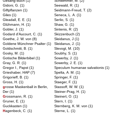
Gesang-Buch
(1)
Schwimmer, M.
(2)
Gidoni, G.
(1)
Seewald, R.
(1)
Giftpflanzen
(1)
Seidmann-Freud, T.
(2)
Giles
(1)
Seneca, L. A.
(1)
Gleadall, E. E.
(1)
Serlio, S.
(1)
Glühmann, H.
(1)
Shaw, G.
(1)
Gobler, J.
(1)
Sintenis, R.
(2)
Godard d'Aucourt, C.
(1)
Skizzenbuch
(2)
Goethe, J. W. von
(8)
Sleidanus, J
(1)
Goldene Münchner Psalter
(1)
Sleidanus, J.
(1)
Goldschmitt, B.
(1)
Slevogt, M.
(10)
Gosky, M.
(1)
Soubhy, S.
(1)
Gotische Bilderbibel
(1)
Sowerby, J.
(1)
Gray, G. R.
(1)
Sowerby, J. E.
(1)
Gregor I., Papst
(1)
Speculum humanae salvationis
(1)
Grieshaber, HAP
(7)
Spelta, A. M.
(1)
Grigorieff, B.
(1)
Springer, F.
(1)
Gross, H.
(1)
Staeger, F.
(1)
g
rosse Maskenball in Berlin,
Stassoff, W. W.
(1)
Der
(1)
Steiner-Prag, H.
(1)
G
rossmann, R.
(1)
Steinert, O.
(1)
Gruner, E.
(1)
Stern, I.
(1)
Guckkasten
(1)
Sternberg, K. M. von
(1)
H
agenbeck, C.
(1)
Sterne, L.
(1)