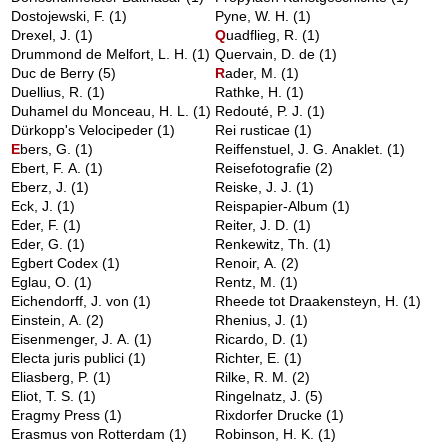
Dostojewski, F.
(1)
Pyne, W. H.
(1)
Drexel, J.
(1)
Q
uadflieg, R.
(1)
Drummond de Melfort, L. H.
(1)
Quervain, D. de
(1)
Duc de Berry
(5)
R
ader, M.
(1)
Duellius, R.
(1)
Rathke, H.
(1)
Duhamel du Monceau, H. L.
(1)
Redouté, P. J.
(1)
Dürkopp's Velocipeder
(1)
Rei rusticae
(1)
E
bers, G.
(1)
Reiffenstuel, J. G. Anaklet.
(1)
Ebert, F. A.
(1)
Reisefotografie
(2)
Eberz, J.
(1)
Reiske, J. J.
(1)
Eck, J.
(1)
Reispapier-Album
(1)
Eder, F.
(1)
Reiter, J. D.
(1)
Eder, G.
(1)
Renkewitz, Th.
(1)
Egbert Codex
(1)
Renoir, A.
(2)
Eglau, O.
(1)
Rentz, M.
(1)
Eichendorff, J. von
(1)
Rheede tot Draakensteyn, H.
(1)
Einstein, A.
(2)
Rhenius, J.
(1)
Eisenmenger, J. A.
(1)
Ricardo, D.
(1)
Electa juris publici
(1)
Richter, E.
(1)
Eliasberg, P.
(1)
Rilke, R. M.
(2)
Eliot, T. S.
(1)
Ringelnatz, J.
(5)
Eragmy Press
(1)
Rixdorfer Drucke
(1)
Erasmus von Rotterdam
(1)
Robinson, H. K.
(1)