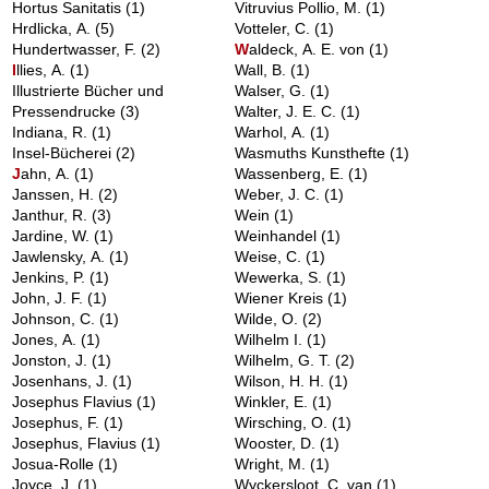
Hortus Sanitatis
(1)
Vitruvius Pollio, M.
(1)
Hrdlicka, A.
(5)
Votteler, C.
(1)
Hundertwasser, F.
(2)
W
aldeck, A. E. von
(1)
I
llies, A.
(1)
Wall, B.
(1)
Illustrierte Bücher und
Walser, G.
(1)
Pressendrucke
(3)
Walter, J. E. C.
(1)
Indiana, R.
(1)
Warhol, A.
(1)
Insel-Bücherei
(2)
Wasmuths Kunsthefte
(1)
J
ahn, A.
(1)
Wassenberg, E.
(1)
Janssen, H.
(2)
Weber, J. C.
(1)
Janthur, R.
(3)
Wein
(1)
Jardine, W.
(1)
Weinhandel
(1)
Jawlensky, A.
(1)
Weise, C.
(1)
Jenkins, P.
(1)
Wewerka, S.
(1)
John, J. F.
(1)
Wiener Kreis
(1)
Johnson, C.
(1)
Wilde, O.
(2)
Jones, A.
(1)
Wilhelm I.
(1)
Jonston, J.
(1)
Wilhelm, G. T.
(2)
Josenhans, J.
(1)
Wilson, H. H.
(1)
Josephus Flavius
(1)
Winkler, E.
(1)
Josephus, F.
(1)
Wirsching, O.
(1)
Josephus, Flavius
(1)
Wooster, D.
(1)
Josua-Rolle
(1)
Wright, M.
(1)
Joyce, J.
(1)
Wyckersloot, C. van
(1)