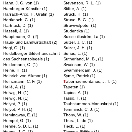
Hahn, J. G. von
(1)
Stevenson, R. L.
(1)
Hamburger Künstler
(1)
Stifter, A.
(1)
Harrach-Arco, H. Gräfin
(1)
Struck, H.
(1)
Hartknoch, C.
(1)
Struve, B. G.
(1)
Hartnack, D.
(1)
Struwwelpeter
(1)
Hassell, J.
(1)
Studentika
(1)
Hauptmann, G.
(2)
Suisse illustrée, La
(1)
Haus- und Landwirtschaft
(2)
Sulzer, J. C.
(1)
Hegi, G.
(1)
Sulzer, J. H.
(1)
Heidelberger Bilderhandschrift
Surius, L.
(1)
des Sachsenspiegels
(1)
Sutherland, M. B.,
(1)
Heidemann, C.
(1)
Swainson, W.
(1)
Heine, H.
(1)
Swammerdam, J.
(1)
Heinrich von Alkmar
(1)
Syme, Patrick
(1)
Heinzmann, C. F.
(1)
T
abernaemontanus, J. T.
(1)
Hellé, A.
(1)
Tapeten
(1)
Helwig, H.
(1)
Tapies, A.
(1)
Helwig, N.
(1)
Tasso, T.
(1)
Helyot, P.
(1)
Taubstummen-Manuskript
(1)
Helyot, P. H.
(1)
Temminck, C. J.
(1)
Hemingway, E.
(1)
Thöny, W.
(1)
Hempel, G.
(1)
Thura, L. de
(1)
Henne, S. D. L.
(1)
Tieck, L.
(1)
Heppe, J. C.
(1)
Tiessen, Edition
(1)