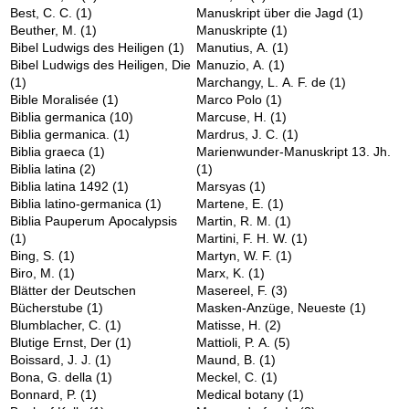
Best, C. C.
(1)
Manuskript über die Jagd
(1)
Beuther, M.
(1)
Manuskripte
(1)
Bibel Ludwigs des Heiligen
(1)
Manutius, A.
(1)
Bibel Ludwigs des Heiligen, Die
Manuzio, A.
(1)
(1)
Marchangy, L. A. F. de
(1)
Bible Moralisée
(1)
Marco Polo
(1)
Biblia germanica
(10)
Marcuse, H.
(1)
Biblia germanica.
(1)
Mardrus, J. C.
(1)
Biblia graeca
(1)
Marienwunder-Manuskript 13. Jh.
Biblia latina
(2)
(1)
Biblia latina 1492
(1)
Marsyas
(1)
Biblia latino-germanica
(1)
Martene, E.
(1)
Biblia Pauperum Apocalypsis
Martin, R. M.
(1)
(1)
Martini, F. H. W.
(1)
Bing, S.
(1)
Martyn, W. F.
(1)
Biro, M.
(1)
Marx, K.
(1)
Blätter der Deutschen
Masereel, F.
(3)
Bücherstube
(1)
Masken-Anzüge, Neueste
(1)
Blumblacher, C.
(1)
Matisse, H.
(2)
Blutige Ernst, Der
(1)
Mattioli, P. A.
(5)
Boissard, J. J.
(1)
Maund, B.
(1)
Bona, G. della
(1)
Meckel, C.
(1)
Bonnard, P.
(1)
Medical botany
(1)