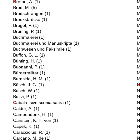
B
reton, A.
(1)
M
Brod, M.
(5)
M
Brodschrangen
(1)
M
Brooksbrücke
(1)
M
Brügel, F.
(1)
M
Brüning, P.
(1)
M
Buchmalerei
(1)
M
Buchmalerei und Manuskripte
(1)
M
Buchwesen und Faksimile
(1)
M
Buffon, G. L.
(1)
M
Bünting, H.
(1)
M
Buonanni, P.
(1)
M
Bürgermilitär
(1)
M
Burnside, H. M.
(1)
M
Büsch, J. G.
(1)
Busch, W.
(1)
N
Buzzi, P.
(1)
N
C
abala: sive scrinia sacra
(1)
N
Calder, A.
(1)
N
Campendonk, H.
(1)
N
Canstein, K. H. von
(1)
N
Capek, K.
(1)
N
Caracciolus, R.
(1)
N
Carcano, M. de
(1)
N