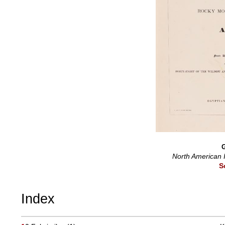
G
North American I
S
Index