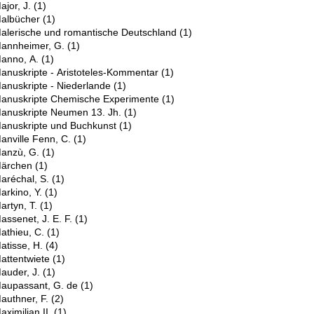
ajor, J.
(1)
albücher
(1)
alerische und romantische Deutschland
(1)
annheimer, G.
(1)
anno, A.
(1)
anuskripte - Aristoteles-Kommentar
(1)
anuskripte - Niederlande
(1)
anuskripte Chemische Experimente
(1)
anuskripte Neumen 13. Jh.
(1)
anuskripte und Buchkunst
(1)
anville Fenn, C.
(1)
anzù, G.
(1)
ärchen
(1)
aréchal, S.
(1)
arkino, Y.
(1)
artyn, T.
(1)
assenet, J. E. F.
(1)
athieu, C.
(1)
atisse, H.
(4)
attentwiete
(1)
auder, J.
(1)
aupassant, G. de
(1)
authner, F.
(2)
aximilian II.
(1)