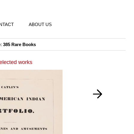
NTACT
ABOUT US
e:
385 Rare Books
elected works