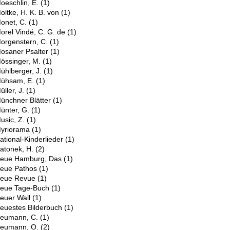
oeschlin, E.
(1)
oltke, H. K. B. von
(1)
onet, C.
(1)
orel Vindé, C. G. de
(1)
orgenstern, C.
(1)
osaner Psalter
(1)
össinger, M.
(1)
ühlberger, J.
(1)
ühsam, E.
(1)
üller, J.
(1)
ünchner Blätter
(1)
ünter, G.
(1)
usic, Z.
(1)
yriorama
(1)
N
ational-Kinderlieder
(1)
atonek, H.
(2)
eue Hamburg, Das
(1)
eue Pathos
(1)
eue Revue
(1)
eue Tage-Buch
(1)
euer Wall
(1)
euestes Bilderbuch
(1)
eumann, C.
(1)
eumann, O.
(2)