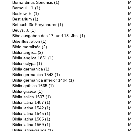
Bernardinus Senensis
(1)
M
Bernoulli, J.
(1)
M
Beskow, E.
(1)
M
Bestiarium
(1)
M
Betbuch für Freymaurer
(1)
M
Beuys, J.
(1)
M
Bibelausgaben des 17. und 18. Jhs.
(1)
M
Bibelillustration
(1)
M
Bible moralisée
(2)
M
Biblia anglica
(2)
M
Biblia anglica 1851
(1)
M
Biblia ectypa
(1)
M
Biblia germanica
(1)
M
Biblia germanica 1543
(1)
M
Biblia germanica inferior 1494
(1)
M
Biblia gothica 1665
(1)
M
Biblia graeca
(1)
M
Biblia italica 1607
(1)
M
Biblia latina 1487
(1)
M
Biblia latina 1542
(1)
M
Biblia latina 1545
(1)
M
Biblia latina 1565
(1)
M
Biblia latina 1569
(1)
M
Biblia latina-gallica
(1)
M