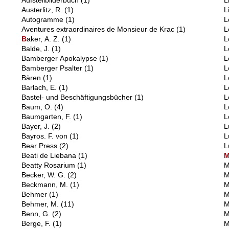
Aufstellbilderbuch
(1)
L
Austerlitz, R.
(1)
L
Autogramme
(1)
L
Aventures extraordinaires de Monsieur de Krac
(1)
L
B
aker, A. Z.
(1)
L
Balde, J.
(1)
L
Bamberger Apokalypse
(1)
L
Bamberger Psalter
(1)
L
Bären
(1)
L
Barlach, E.
(1)
L
Bastel- und Beschäftigungsbücher
(1)
L
Baum, O.
(4)
L
Baumgarten, F.
(1)
L
Bayer, J.
(2)
L
Bayros. F. von
(1)
L
Bear Press
(2)
L
Beati de Liebana
(1)
Beatty Rosarium
(1)
M
Becker, W. G.
(2)
M
Beckmann, M.
(1)
M
Behmer
(1)
M
Behmer, M.
(11)
M
Benn, G.
(2)
M
Berge, F.
(1)
M