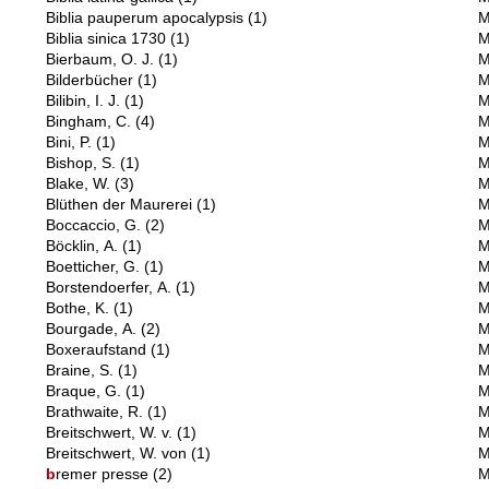
Biblia pauperum apocalypsis
(1)
M
Biblia sinica 1730
(1)
M
Bierbaum, O. J.
(1)
M
Bilderbücher
(1)
M
Bilibin, I. J.
(1)
M
Bingham, C.
(4)
M
Bini, P.
(1)
M
Bishop, S.
(1)
M
Blake, W.
(3)
M
Blüthen der Maurerei
(1)
M
Boccaccio, G.
(2)
M
Böcklin, A.
(1)
M
Boetticher, G.
(1)
M
Borstendoerfer, A.
(1)
M
Bothe, K.
(1)
M
Bourgade, A.
(2)
M
Boxeraufstand
(1)
M
Braine, S.
(1)
M
Braque, G.
(1)
M
Brathwaite, R.
(1)
M
Breitschwert, W. v.
(1)
M
Breitschwert, W. von
(1)
M
b
remer presse
(2)
M