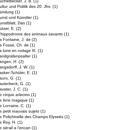
üchelbecker, J. B.
(1)
ultur und Politik des 20. Jhs.
(1)
ündung
(1)
unst und Künstler
(1)
unstblatt, Das
(1)
utzer, E.
(2)
'hippodrome des animaux savants
(1)
a Fontaine, J. de
(2)
a Fosse, Ch. de
(1)
a lune en rodage III.
(1)
andgrafenpsalter
(1)
angen, H.
(2)
angsdorff, J. W.
(1)
asker-Schüler, E.
(1)
auro, G.
(1)
auterbeck, G.
(1)
avater, J. C.
(1)
e cirque arlecino
(1)
e livre magique
(1)
e Lorraine, C.
(1)
e petit mauvais sujets
(1)
e Polichinelle des Champs Elyseés
(1)
e Roy, H.
(1)
e sérail a l'encan
(1)