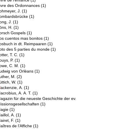
ivre de l'enfance
(1)
ivre des Ordonnances
(1)
ohmeyer, J.
(1)
ombardsbrücke
(1)
ong, J.
(1)
öns, H.
(1)
orsch Gospels
(1)
os cuentos mas bonitos
(1)
osbuch in dt. Reimpaaren
(1)
oto des 5 parties du monde
(1)
otter, T. C.
(1)
ouys, P.
(1)
owe, C. M.
(1)
udwig von Orlèans
(1)
uther, M.
(2)
üttich, W.
(1)
M
ackenzie, A.
(1)
acrobius, A. A. T.
(1)
agazin für die neueste Geschichte der ev.
issionsgesellschaften
(1)
agie
(1)
aillol, A.
(1)
airet, F.
(1)
aîtres de l'Affiche
(1)