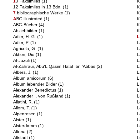
1
0 Faksimiles
(1)
K
12 Faksimiles in 13 Bdn.
(1)
K
7
bibliographische Werke
(1)
K
A
BC illustrated
(1)
K
ABC-Bücher
(4)
K
Abziehbilder
(1)
K
Adler, H. G.
(1)
L
Adler, P.
(1)
L
Agricola, G.
(1)
L
Aktion, Die
(1)
L
Al-Jazuli
(1)
L
Al-Zahraui, Abu'L Qasim Halaf Ibn 'Abbas
(2)
L
Albers, J.
(1)
L
Album amicorum
(6)
L
Album lebender Bilder
(1)
L
Alexander Benedictus
(1)
L
Alexander I. von Rußland
(1)
L
Allatini, R.
(1)
L
Allom, T.
(1)
L
Alpenrosen
(1)
L
Alster
(1)
L
Alsterdamm
(1)
L
Altona
(2)
L
Altstadt
(1)
L