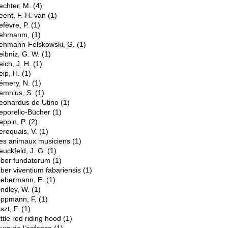
echter, M.
(4)
eent, F. H. van
(1)
efèvre, P.
(1)
ehmanm,
(1)
ehmann-Felskowski, G.
(1)
eibniz, G. W.
(1)
eich, J. H.
(1)
eip, H.
(1)
émery, N.
(1)
emnius, S.
(1)
eonardus de Utino
(1)
eporello-Bücher
(1)
eppin, P.
(2)
eroquais, V.
(1)
es animaux musiciens
(1)
euckfeld, J. G.
(1)
iber fundatorum
(1)
iber viventium fabariensis
(1)
iebermann, E.
(1)
indley, W.
(1)
ippmann, F.
(1)
iszt, F.
(1)
ittle red riding hood
(1)