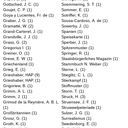
Gottsched, J. C.
(1)
Soemmering, S. T.
(1)
Goujet, C. P.
(1)
Sommer, E.
(1)
Goya y Lucientes, Fr. de
(1)
Sotriffer, K.
(1)
Graber, J. G.
(1)
Sousa-Cardoso, A. de
(1)
Gramatté, W.
(2)
Sowerby, J.
(1)
Grand-Carteret, J.
(1)
Spanien
(1)
Grandville, J. J.
(1)
Speisekarte
(1)
Grass, G.
(2)
Sperber, J.
(1)
Gregorius I.
(1)
Spitzenmuster
(1)
Greiner, O.
(1)
Springer, R.
(1)
Greve, E. W.
(1)
Staatsbürgerliches Magazin
(1)
Griechenland
(1)
Stammbuch N. Weber
(1)
Grieg, E.
(1)
Sterne, L.
(1)
Grieshaber, HAP
(9)
Stieglitz, C. L.
(1)
Grieshaber, HAP.
(1)
Stierkampf
(1)
Grigoriew, B.
(1)
Stoffmuster
(1)
Grimm, A. L.
(1)
Storm, T.
(1)
Grimm, J.
(1)
Struck, H.
(3)
Grimod de la Reynière, A. B. L.
Struensee, J. F.
(1)
(1)
Struwwelpeteriade
(1)
Großbritannien
(1)
Sulzer, J. G.
(1)
Grosz, G.
(1)
Surrealismus
(1)
Groth, K.
(1)
Swedenborg, E.
(1)