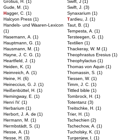
Grotius, H.
(1)
Swift, J
(1)
Gude, M.
(1)
Swift, J.
(3)
H
agger, C.
(1)
Synaxarium
(1)
Halcyon Press
(1)
T
ardieu, J.
(1)
Handels- und Waaren-Lexicon
Taut, B.
(1)
(1)
Tempesta, A.
(1)
Hasemann, A.
(1)
Tersteegen, G.
(1)
Hauptmann, G.
(1)
Textilien
(1)
Hausmann, M.
(1)
Thackeray, W. M
(1)
Hayne, J. C. G.
(1)
Theophrastus Eresius
(1)
Heartfield, J.
(1)
Theophylactus
(1)
Heiden, K.
(1)
Thomas von Aquin
(1)
Heimreich, A.
(1)
Thomassin, S.
(1)
Heine, H.
(6)
Tiessen, W.
(1)
Heineccius, G. J.
(1)
Timm, J. C.
(1)
Heißenbüttel, H.
(1)
Tittled bible
(1)
Hemingway, E.
(1)
Tombrock, H.
(1)
Henri IV.
(1)
Totentanz
(3)
Herbarium
(1)
Treitschke, H.
(1)
Herbort, J. A. de
(1)
Trier, H.
(1)
Hermann, M.
(1)
Tschechien
(2)
Hermbstädt, S.
(1)
Tschechow, A.
(1)
Hesse, A.
(1)
Tucholsky, K.
(1)
Hesse, H.
(3)
Turgenjew, I.
(1)