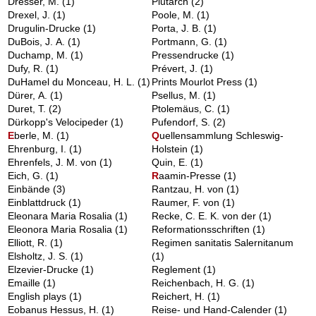
Dresser, M.
(1)
Plutarch
(2)
Drexel, J.
(1)
Poole, M.
(1)
Drugulin-Drucke
(1)
Porta, J. B.
(1)
DuBois, J. A.
(1)
Portmann, G.
(1)
Duchamp, M.
(1)
Pressendrucke
(1)
Dufy, R.
(1)
Prévert, J.
(1)
DuHamel du Monceau, H. L.
(1)
Prints Mourlot Press
(1)
Dürer, A.
(1)
Psellus, M.
(1)
Duret, T.
(2)
Ptolemäus, C.
(1)
Dürkopp's Velocipeder
(1)
Pufendorf, S.
(2)
E
berle, M.
(1)
Q
uellensammlung Schleswig-
Ehrenburg, I.
(1)
Holstein
(1)
Ehrenfels, J. M. von
(1)
Quin, E.
(1)
Eich, G.
(1)
R
aamin-Presse
(1)
Einbände
(3)
Rantzau, H. von
(1)
Einblattdruck
(1)
Raumer, F. von
(1)
Eleonara Maria Rosalia
(1)
Recke, C. E. K. von der
(1)
Eleonora Maria Rosalia
(1)
Reformationsschriften
(1)
Elliott, R.
(1)
Regimen sanitatis Salernitanum
Elsholtz, J. S.
(1)
(1)
Elzevier-Drucke
(1)
Reglement
(1)
Emaille
(1)
Reichenbach, H. G.
(1)
English plays
(1)
Reichert, H.
(1)
Eobanus Hessus, H.
(1)
Reise- und Hand-Calender
(1)