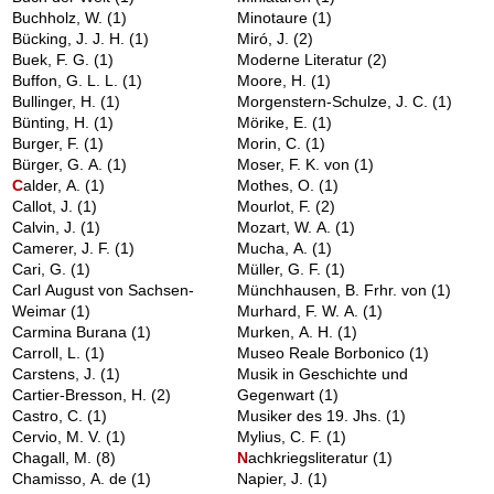
Buchholz, W.
(1)
Minotaure
(1)
Bücking, J. J. H.
(1)
Miró, J.
(2)
Buek, F. G.
(1)
Moderne Literatur
(2)
Buffon, G. L. L.
(1)
Moore, H.
(1)
Bullinger, H.
(1)
Morgenstern-Schulze, J. C.
(1)
Bünting, H.
(1)
Mörike, E.
(1)
Burger, F.
(1)
Morin, C.
(1)
Bürger, G. A.
(1)
Moser, F. K. von
(1)
C
alder, A.
(1)
Mothes, O.
(1)
Callot, J.
(1)
Mourlot, F.
(2)
Calvin, J.
(1)
Mozart, W. A.
(1)
Camerer, J. F.
(1)
Mucha, A.
(1)
Cari, G.
(1)
Müller, G. F.
(1)
Carl August von Sachsen-
Münchhausen, B. Frhr. von
(1)
Weimar
(1)
Murhard, F. W. A.
(1)
Carmina Burana
(1)
Murken, A. H.
(1)
Carroll, L.
(1)
Museo Reale Borbonico
(1)
Carstens, J.
(1)
Musik in Geschichte und
Cartier-Bresson, H.
(2)
Gegenwart
(1)
Castro, C.
(1)
Musiker des 19. Jhs.
(1)
Cervio, M. V.
(1)
Mylius, C. F.
(1)
Chagall, M.
(8)
N
achkriegsliteratur
(1)
Chamisso, A. de
(1)
Napier, J.
(1)