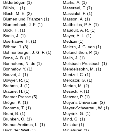
Bilderbögen
(1)
Marks, A.
(1)
Bilibin, I.
(1)
Masereel, F.
(7)
Bloch, M. E.
(2)
Massialot, F.
(1)
Blumen und Pflanzen
(1)
Masson, A.
(1)
Blumenbach, J. F.
(1)
Matthiolus, P. A.
(1)
Bock, H.
(1)
Mauduit, A. R.
(1)
Bodin, J.
(1)
Mayer, A. L.
(1)
Boerhaave, H.
(1)
Medizin
(1)
Böhme, J.
(3)
Meiern, J. G. von
(1)
Bohnenberger, J. G. F.
(1)
Melanchthon, P.
(1)
Bone, A. B.
(1)
Melin, J.
(1)
Bonnefons, N. de
(1)
Melsbach-Preisbuch
(1)
Bonnefoy, Y.
(1)
Mendelssohn, M.
(1)
Bouvet, J.
(1)
Mentzel, C.
(1)
Bowyer, R.
(1)
Mercator, G.
(1)
Brahms, J.
(1)
Merian, M.
(2)
Braune, H.
(1)
Meseck, F.
(1)
Bremer Presse
(5)
Metzner, P.
(1)
Bröger, K.
(1)
Meyer's Universum
(2)
Bromme, T.
(1)
Meyer-Schwartau, W.
(1)
Bruni, B.
(1)
Meyrink, G.
(1)
Brunken, O.
(1)
Mind, G.
(1)
Brunus Aretinus, L.
(1)
Miniatur
(1)
Buch der Welt
(1)
Miniaturen
(1)