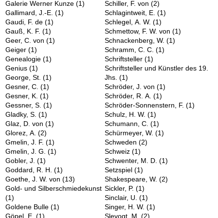
Galerie Werner Kunze
(1)
Schiller, F. von
(2)
Gallimard, J.-E.
(1)
Schlagintweit, E.
(1)
Gaudi, F. de
(1)
Schlegel, A. W.
(1)
Gauß, K. F.
(1)
Schmettow, F. W. von
(1)
Geer, C. von
(1)
Schnackenberg, W.
(1)
Geiger
(1)
Schramm, C. C.
(1)
Genealogie
(1)
Schriftsteller
(1)
Genius
(1)
Schriftsteller und Künstler des 19.
George, St.
(1)
Jhs.
(1)
Gesner, C.
(1)
Schröder, J. von
(1)
Gesner, K.
(1)
Schröder, R. A.
(1)
Gessner, S.
(1)
Schröder-Sonnenstern, F.
(1)
Gladky, S.
(1)
Schulz, H. W.
(1)
Glaz, D. von
(1)
Schumann, C.
(1)
Glorez, A.
(2)
Schürmeyer, W.
(1)
Gmelin, J. F.
(1)
Schweden
(2)
Gmelin, J. G.
(1)
Schweiz
(1)
Gobler, J.
(1)
Schwenter, M. D.
(1)
Goddard, R. H.
(1)
Setzspiel
(1)
Goethe, J. W. von
(13)
Shakespeare, W.
(2)
Gold- und Silberschmiedekunst
Sickler, P.
(1)
(1)
Sinclair, U.
(1)
Goldene Bulle
(1)
Singer, H. W.
(1)
Göpel, E.
(1)
Slevogt, M.
(2)