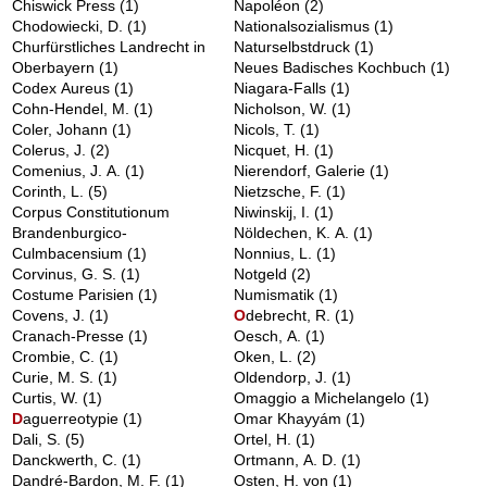
Chiswick Press
(1)
Napoléon
(2)
Chodowiecki, D.
(1)
Nationalsozialismus
(1)
Churfürstliches Landrecht in
Naturselbstdruck
(1)
Oberbayern
(1)
Neues Badisches Kochbuch
(1)
Codex Aureus
(1)
Niagara-Falls
(1)
Cohn-Hendel, M.
(1)
Nicholson, W.
(1)
Coler, Johann
(1)
Nicols, T.
(1)
Colerus, J.
(2)
Nicquet, H.
(1)
Comenius, J. A.
(1)
Nierendorf, Galerie
(1)
Corinth, L.
(5)
Nietzsche, F.
(1)
Corpus Constitutionum
Niwinskij, I.
(1)
Brandenburgico-
Nöldechen, K. A.
(1)
Culmbacensium
(1)
Nonnius, L.
(1)
Corvinus, G. S.
(1)
Notgeld
(2)
Costume Parisien
(1)
Numismatik
(1)
Covens, J.
(1)
O
debrecht, R.
(1)
Cranach-Presse
(1)
Oesch, A.
(1)
Crombie, C.
(1)
Oken, L.
(2)
Curie, M. S.
(1)
Oldendorp, J.
(1)
Curtis, W.
(1)
Omaggio a Michelangelo
(1)
D
aguerreotypie
(1)
Omar Khayyám
(1)
Dali, S.
(5)
Ortel, H.
(1)
Danckwerth, C.
(1)
Ortmann, A. D.
(1)
Dandré-Bardon, M. F.
(1)
Osten, H. von
(1)