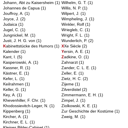
Johann, Abt zu Kaisersheim
(1)
Wilhelm, G. T.
(1)
Johannes de Capua
(1)
Willis, N. P.
(1)
Jouffroy, A.
(1)
Wilpert, J.
(1)
Joyce, J.
(2)
Wimpheling, J.
(1)
Judaica
(1)
Winkler, Rolf
(1)
Jugel, C.
(1)
Wriegleb, C.
(1)
Jungnickel, M.
(1)
Wright, F. L.
(1)
Justi, J. H. G. von
(1)
Wunderlich, P.
(2)
K
abinettstücke des Humors
(1)
X
Xe Siècle
(2)
Kalender
(1)
Y
ersin, A. E.
(1)
Kant, I.
(5)
Z
adkine, O.
(1)
Kasperowski, A.
(1)
Zahnarzt
(1)
Kassner, R.
(1)
Zander, C. L. E.
(1)
Kästner, E.
(1)
Zeller, E.
(1)
Kefer, L.
(1)
Zietz, H. C.
(2)
Keilrahmen
(1)
Zijeme
(1)
Keller, G.
(1)
Zilverdistel
(2)
Key, A.
(1)
Zimmermann, E. H.
(1)
Khevenhiller, F. Chr.
(1)
Zimpel, J.
(1)
Khodossievitch-Leger, N.
(1)
Ziolkowski, K. E.
(1)
Kippenberg
(1)
Zur Geschichte der Kostüme
(1)
Kircher, A.
(1)
Zweig, M.
(1)
Kirchner, E. L.
(1)
Kleines Bilder-Cabinet
(1)