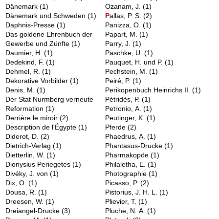
Dänemark
(1)
Ozanam, J.
(1)
Dänemark und Schweden
(1)
P
allas, P. S.
(2)
Daphnis-Presse
(1)
Panizza, O.
(1)
Das goldene Ehrenbuch der
Papart, M.
(1)
Gewerbe und Zünfte
(1)
Parry, J.
(1)
Daumier, H.
(1)
Paschke, U.
(1)
Dedekind, F.
(1)
Pauquet, H. und P.
(1)
Dehmel, R.
(1)
Pechstein, M.
(1)
Dekorative Vorbilder
(1)
Peiré, P.
(1)
Denis, M.
(1)
Perikopenbuch Heinrichs II.
(1)
Der Stat Nurmberg verneute
Pétridès, P.
(1)
Reformation
(1)
Petronio, A.
(1)
Derrière le miroir
(2)
Peutinger, K.
(1)
Description de l'Égypte
(1)
Pferde
(2)
Diderot, D.
(2)
Phaedrus, A.
(1)
Dietrich-Verlag
(1)
Phantasus-Drucke
(1)
Dietterlin, W.
(1)
Pharmakopöe
(1)
Dionysius Periegetes
(1)
Philaletha, E.
(1)
Divéky, J. von
(1)
Photographie
(1)
Dix, O.
(1)
Picasso, P.
(2)
Dousa, R.
(1)
Pistorius, J. H. L.
(1)
Dreesen, W.
(1)
Plievier, T.
(1)
Dreiangel-Drucke
(3)
Pluche, N. A.
(1)