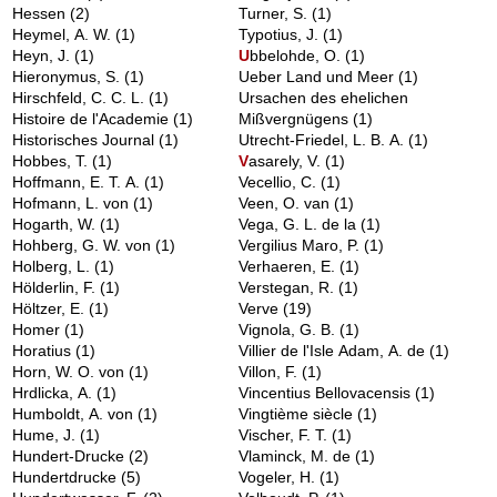
Hessen
(2)
Turner, S.
(1)
Heymel, A. W.
(1)
Typotius, J.
(1)
Heyn, J.
(1)
U
bbelohde, O.
(1)
Hieronymus, S.
(1)
Ueber Land und Meer
(1)
Hirschfeld, C. C. L.
(1)
Ursachen des ehelichen
Histoire de l'Academie
(1)
Mißvergnügens
(1)
Historisches Journal
(1)
Utrecht-Friedel, L. B. A.
(1)
Hobbes, T.
(1)
V
asarely, V.
(1)
Hoffmann, E. T. A.
(1)
Vecellio, C.
(1)
Hofmann, L. von
(1)
Veen, O. van
(1)
Hogarth, W.
(1)
Vega, G. L. de la
(1)
Hohberg, G. W. von
(1)
Vergilius Maro, P.
(1)
Holberg, L.
(1)
Verhaeren, E.
(1)
Hölderlin, F.
(1)
Verstegan, R.
(1)
Höltzer, E.
(1)
Verve
(19)
Homer
(1)
Vignola, G. B.
(1)
Horatius
(1)
Villier de l'Isle Adam, A. de
(1)
Horn, W. O. von
(1)
Villon, F.
(1)
Hrdlicka, A.
(1)
Vincentius Bellovacensis
(1)
Humboldt, A. von
(1)
Vingtième siècle
(1)
Hume, J.
(1)
Vischer, F. T.
(1)
Hundert-Drucke
(2)
Vlaminck, M. de
(1)
Hundertdrucke
(5)
Vogeler, H.
(1)