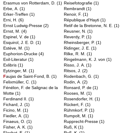
Erasmus von Rotterdam, D.
(1)
Reisefotografie
(1)
Erbe, A.
(1)
Rembrandt
(1)
Erker-Treffen
(1)
Renoir, F.
(1)
Erni, H.
(6)
République d'Hayti
(1)
Ernst Ludwig-Presse
(2)
Retif de la Bretonne, N. E.
(1)
Ernst, M.
(4)
Reusner, N.
(1)
Espinel, V. de
(1)
Reverdy, P.
(1)
Esquirol, J. E. D.
(1)
Rheinsberger, P.
(1)
Estève, M.
(1)
Ridinger, J. E.
(1)
Euphorion-Drucke
(4)
Rilke, R. M.
(1)
Exil-Literatur
(1)
Ringelmann, K. J. von
(1)
Exlibris
(1)
Risso, J. A.
(1)
Eytzinger, M.
(1)
Ritsos, J.
(2)
F
aujas de Saint-Fond, B.
(1)
Rodenbach, G.
(1)
Felixmüller, C.
(1)
Rodin, A.
(2)
Fénélon, F. de Salignac de la
Ronsard, P. de
(1)
Motte
(1)
Rooses, M.
(1)
Ferdinand II.
(1)
Rosendorfer, H.
(1)
Fichard, J.
(1)
Rückert, F.
(1)
Ficino, M.
(1)
Rühmkorf, P.
(1)
Fiedler, A.
(1)
Rumpolt, M.
(1)
Finaeus, O.
(1)
Rupprecht-Presse
(1)
Fisher, A. K.
(1)
Ruß, K
(1)
Flachat, E.
(1)
Ruß, K.
(1)