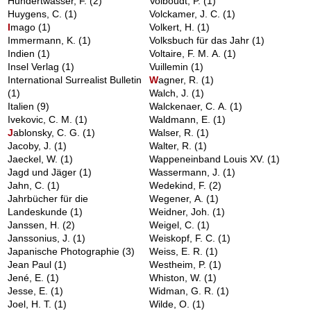
Hundertwasser, F.
(2)
Volboudt, P.
(1)
Huygens, C.
(1)
Volckamer, J. C.
(1)
I
mago
(1)
Volkert, H.
(1)
Immermann, K.
(1)
Volksbuch für das Jahr
(1)
Indien
(1)
Voltaire, F. M. A.
(1)
Insel Verlag
(1)
Vuillemin
(1)
International Surrealist Bulletin
W
agner, R.
(1)
(1)
Walch, J.
(1)
Italien
(9)
Walckenaer, C. A.
(1)
Ivekovic, C. M.
(1)
Waldmann, E.
(1)
J
ablonsky, C. G.
(1)
Walser, R.
(1)
Jacoby, J.
(1)
Walter, R.
(1)
Jaeckel, W.
(1)
Wappeneinband Louis XV.
(1)
Jagd und Jäger
(1)
Wassermann, J.
(1)
Jahn, C.
(1)
Wedekind, F.
(2)
Jahrbücher für die
Wegener, A.
(1)
Landeskunde
(1)
Weidner, Joh.
(1)
Janssen, H.
(2)
Weigel, C.
(1)
Janssonius, J.
(1)
Weiskopf, F. C.
(1)
Japanische Photographie
(3)
Weiss, E. R.
(1)
Jean Paul
(1)
Westheim, P.
(1)
Jené, E.
(1)
Whiston, W.
(1)
Jesse, E.
(1)
Widman, G. R.
(1)
Joel, H. T.
(1)
Wilde, O.
(1)