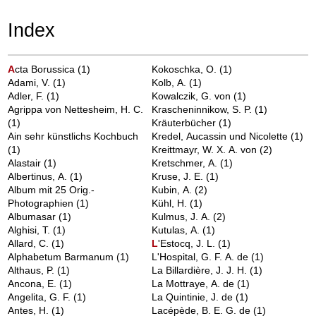
Index
A
cta Borussica
(1)
Kokoschka, O.
(1)
Adami, V.
(1)
Kolb, A.
(1)
Adler, F.
(1)
Kowalczik, G. von
(1)
Agrippa von Nettesheim, H. C.
Krascheninnikow, S. P.
(1)
(1)
Kräuterbücher
(1)
Ain sehr künstlichs Kochbuch
Kredel, Aucassin und Nicolette
(1)
(1)
Kreittmayr, W. X. A. von
(2)
Alastair
(1)
Kretschmer, A.
(1)
Albertinus, A.
(1)
Kruse, J. E.
(1)
Album mit 25 Orig.-
Kubin, A.
(2)
Photographien
(1)
Kühl, H.
(1)
Albumasar
(1)
Kulmus, J. A.
(2)
Alghisi, T.
(1)
Kutulas, A.
(1)
Allard, C.
(1)
L
'Estocq, J. L.
(1)
Alphabetum Barmanum
(1)
L'Hospital, G. F. A. de
(1)
Althaus, P.
(1)
La Billardière, J. J. H.
(1)
Ancona, E.
(1)
La Mottraye, A. de
(1)
Angelita, G. F.
(1)
La Quintinie, J. de
(1)
Antes, H.
(1)
Lacépède, B. E. G. de
(1)