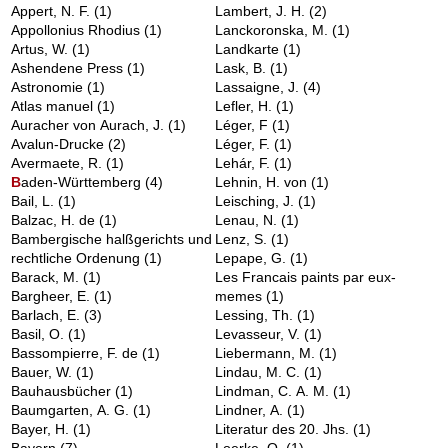
Appert, N. F.
(1)
Lambert, J. H.
(2)
Appollonius Rhodius
(1)
Lanckoronska, M.
(1)
Artus, W.
(1)
Landkarte
(1)
Ashendene Press
(1)
Lask, B.
(1)
Astronomie
(1)
Lassaigne, J.
(4)
Atlas manuel
(1)
Lefler, H.
(1)
Auracher von Aurach, J.
(1)
Léger, F
(1)
Avalun-Drucke
(2)
Léger, F.
(1)
Avermaete, R.
(1)
Lehár, F.
(1)
B
aden-Württemberg
(4)
Lehnin, H. von
(1)
Bail, L.
(1)
Leisching, J.
(1)
Balzac, H. de
(1)
Lenau, N.
(1)
Bambergische halßgerichts und
Lenz, S.
(1)
rechtliche Ordenung
(1)
Lepape, G.
(1)
Barack, M.
(1)
Les Francais paints par eux-
Bargheer, E.
(1)
memes
(1)
Barlach, E.
(3)
Lessing, Th.
(1)
Basil, O.
(1)
Levasseur, V.
(1)
Bassompierre, F. de
(1)
Liebermann, M.
(1)
Bauer, W.
(1)
Lindau, M. C.
(1)
Bauhausbücher
(1)
Lindman, C. A. M.
(1)
Baumgarten, A. G.
(1)
Lindner, A.
(1)
Bayer, H.
(1)
Literatur des 20. Jhs.
(1)
Bayern
(7)
Loerke, O.
(1)