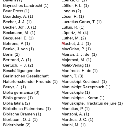
Bayrisches Landrecht
(1)
Löffler, F. L.
(1)
Bear Press
(1)
Longus
(2)
Beardsley, A.
(1)
Löser, R.
(1)
Becher, J. J.
(1)
Lucretius Carus, T.
(1)
Becher, Joh. J.
(1)
Lullus, R.
(1)
Beckmann, M.
(1)
Lüpertz, M.
(4)
Becquerel, E.
(1)
Luther, M.
(2)
Behrens, P.
(1)
M
achet, J. J.
(1)
Benko, J. von
(1)
MacOrlan, P.
(1)
Berlin
(2)
Mairan, J. J. de,
(1)
Bertrand, A.
(1)
Majerová, M.
(1)
Bertuch, F. J.
(2)
Malik-Verlag
(1)
Beschäftigungen der
Manfredis, H. de
(1)
Berlinischen Gesellschaft
Mann, T.
(3)
Naturforschender Freunde
(1)
Manuskript Kochbuch
(1)
Beuys, J.
(1)
Manuskript Rezeptbuch
(1)
Biblia germanica
(3)
Manuskripte
(1)
Biblia graeca
(1)
Manuskripte - Koran
(1)
Biblia latina
(2)
Manuskripte. Tractatus de jure
(1)
Bibliotheca Platneriana
(1)
Manutius, P.
(1)
Biblische Dramen
(1)
Manzoni, A.
(1)
Bierbaum, O. J.
(1)
Mardrus, J. C.
(1)
Bilderbibeln
(2)
Marini, M.
(1)