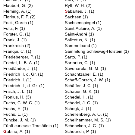
Flaubert, G.
(2)
Ryff, W. H.
(2)
Fleming, A.
(1)
S
abartés, J.
(1)
Florinus, F. P.
(2)
Sachsen
(1)
Fock, Gorch
(1)
Sachsenspiegel
(1)
Foltz, F.
(1)
Saint Aulaire, A.
(1)
Forster, G.
(1)
Saint-André
(1)
Frank, J.
(1)
Salicetus, N.
(1)
Frankreich
(2)
Sammelband
(1)
Franqui, C.
(1)
Sammlung Schleswig-Holstein
(1)
Friedeberger, P.
(1)
Sarto, P.
(1)
Friedel, L. B. A.
(1)
Sartorius, C.
(1)
Friedländer, J.
(1)
Savonarola, G. M.
(1)
Friedrich II, d. Gr.
(1)
Schachtzabel, E.
(1)
Friedrich II.
(1)
Schaff-Gotsch, J. W.
(1)
Friedrich II., d. Gr.
(1)
Schäffer, J. C.
(1)
Frisch, J. L.
(1)
Schauer, G. K.
(1)
Fronius, H.
(3)
Schedel, H.
(1)
Fuchs, C. W. C.
(1)
Schedel, J. C.
(1)
Fuchs, E.
(1)
Schegk, J.
(1)
Fuchs, L.
(1)
Schellenberg, A. O.
(1)
Funcke, J. M.
(1)
Schellhammer, M. S.
(1)
Fünff curieuse Tractätlein
(1)
Schencken, J. G.
(1)
G
abino, A.
(1)
Scheurich, P.
(1)