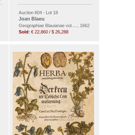
Auction 604 - Lot 18
Joan Blaeu
o saveta. Ostrog
Geographiae Blauianae vol. tertium
,
1662
Sold:
€ 22,860 / $ 26,288