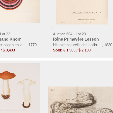
 Lot 22
Auction 604 - Lot 23
gang Knorr
Réne Primevère Lesson
der oogen en van den geest. 6 Teile in 2 Bänden
,
1770
Histoire naturelle des colibris, suiv
,
1830
/ $ 9,493
Sold:
€ 1,905 / $ 2,190