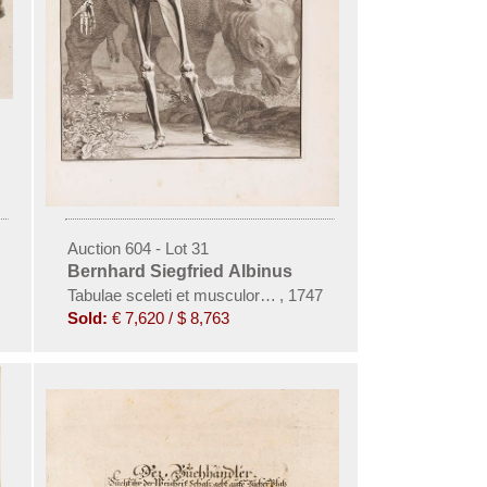
Auction 604 - Lot 31
Bernhard Siegfried Albinus
exercitatio anatomico-medica
Tabulae sceleti et musculorum corporis humani
,
1747
Sold:
€ 7,620 / $ 8,763