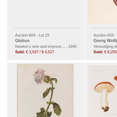
Auction 604 - Lot 19
Auction 604 -
Globus
Georg Wolf
Newton's new and improved terrestrial globe
,
1840
Verlustiging 
Sold:
€ 3,937 / $ 4,527
Sold:
€ 8,255 