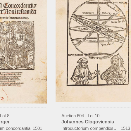
Lot 8
Auction 604 - Lot 10
rger
Johannes Glogoviensis
 cum concordantia
,
1501
Introductorium compendiosum in tra
,
1513