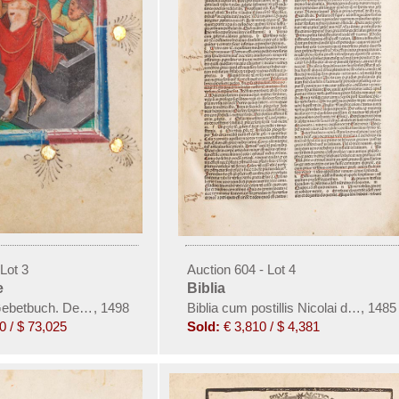
Lot 3
Auction 604 - Lot 4
e
Biblia
ebetbuch. Deutsche Handschrift auf Pergament
,
1498
Biblia cum postillis Nicolai de Lyra
,
1485
0 / $ 73,025
Sold:
€ 3,810 / $ 4,381