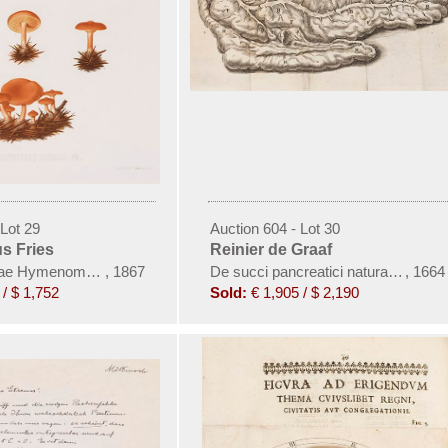
 Lot 29
Auction 604 - Lot 30
s Fries
Reinier de Graaf
tae Hymenomycetum nondum delineatorum. 2 Bde. in 18 Lieferungen
,
1867
De succi pancreatici natura et usu 
,
1664
/ $ 1,752
Sold:
€ 1,905 / $ 2,190