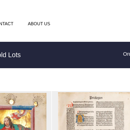
NTACT
ABOUT US
ld Lots
Or