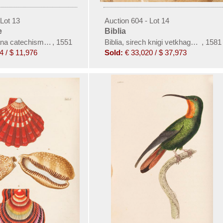
 Lot 13
Auction 604 - Lot 14
e
Biblia
na catechismi explicatio in Ecclesia Vallensi
,
1551
Biblia, sirech knigi vetkhago i novag
,
1581
4 / $ 11,976
Sold:
€ 33,020 / $ 37,973