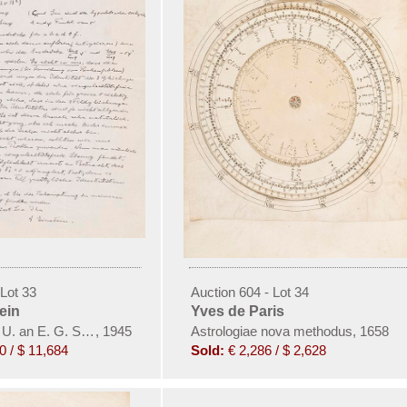
 Lot 33
Auction 604 - Lot 34
ein
Yves de Paris
 U. an E. G. Straus
,
1945
Astrologiae nova methodus, 1658
0 / $ 11,684
Sold:
€ 2,286 / $ 2,628