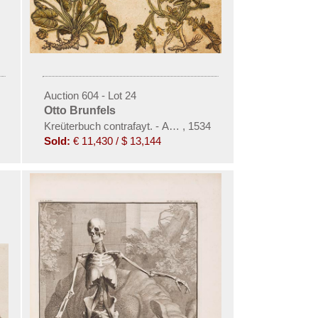
Auction 604 - Lot 24
Otto Brunfels
ie d'un supplement (&) Les trochilidées. 2 Werke
Kreüterbuch contrafayt. - Angebunden: Herbarum imagines 
,
1534
Sold:
€ 11,430 / $ 13,144