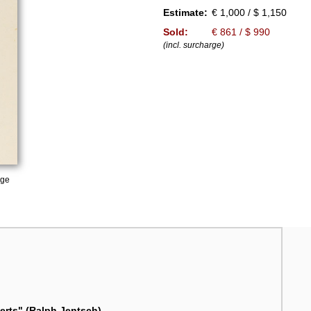
Estimate:
€ 1,000 / $ 1,150
Sold:
€ 861 / $ 990
(incl. surcharge)
age
erts" (Ralph Jentsch).