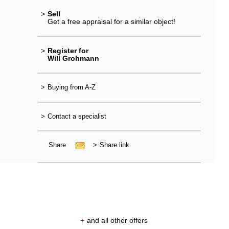
>
Sell
Get a free appraisal for a similar object!
>
Register for
Will Grohmann
>
Buying from A-Z
>
Contact a specialist
Share
>
Share link
+
and all other offers