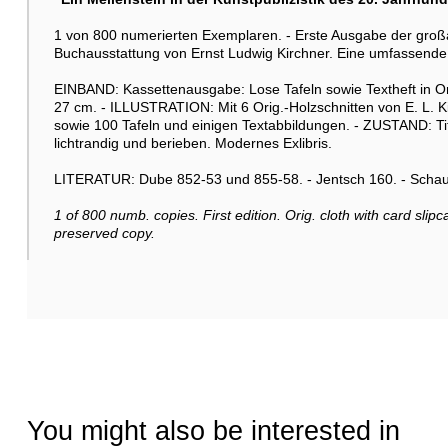
1 von 800 numerierten Exemplaren. - Erste Ausgabe der groß
Buchausstattung von Ernst Ludwig Kirchner. Eine umfassende 
EINBAND: Kassettenausgabe: Lose Tafeln sowie Textheft in Or
27 cm. - ILLUSTRATION: Mit 6 Orig.-Holzschnitten von E. L. Kir
sowie 100 Tafeln und einigen Textabbildungen. - ZUSTAND: Tite
lichtrandig und berieben. Modernes Exlibris.
LITERATUR: Dube 852-53 und 855-58. - Jentsch 160. - Schauer 
1 of 800 numb. copies. First edition. Orig. cloth with card slipc
preserved copy.
You might also be interested in