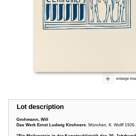
+
enlarge im
Lot description
Grohmann, Will
Das Werk Ernst Ludwig Kirchners
. München, K. Wolff 1926.
"Ein Meilenstein in der Kunstpublizistik des 20. Jahrhund