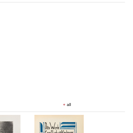
+
all