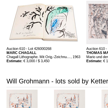
Auction 610 - Lot 426000268
Auction 610 -
MARC CHAGALL
THOMAS M
Chagall Lithographe. Mit Orig.-Zeichnung von Chagall
, 1963
Mario und de
Estimate:
€ 3,000 / $ 3,450
Estimate:
€ 1
Will Grohmann - lots sold by Kette