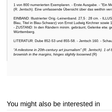
1 von 800 numerierten Exemplaren. - Erste Ausgabe. - "Ein Mei
(R. Jentsch). Eine umfassende Übersicht über das weithin ver
EINBAND: Illustrierter Orig.-Leinenband. 27,5 : 28 cm. - ILLU
Blau, Titel in Blau-Schwarz) von Ernst Ludwig Kirchner sowie 
- ZUSTAND: In den Rändern minim. gebräunt, Gelenke etw. 
Württemberg.
LITERATUR: Dube 852-53 und 855-58. - Jentsch 160. - Schauer 
“A milestone in 20th-century art journalism” (R. Jentsch). 1 of 
brownish in the margins, hinges slightly loosened.
(R)
You might also be interested in