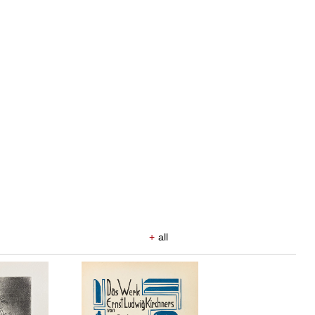
+
all