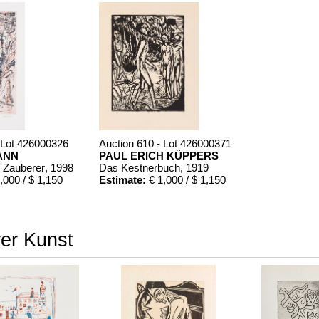
 Lot 426000326
Auction 610 - Lot 426000371
ANN
PAUL ERICH KÜPPERS
r Zauberer
, 1998
Das Kestnerbuch
, 1919
,000 / $ 1,150
Estimate:
€ 1,000 / $ 1,150
rer Kunst