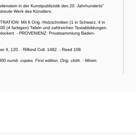
lenstein in der Kunstpublizistik des 20. Jahrhunderts"
streute Werk des Künstlers.
STRATION: Mit 6 Orig.-Holzschnitten (1 in Schwarz, 4 in
100 (4 farbigen) Tafeln und zahlreichen Textabbildungen.
gelockert. - PROVENIENZ: Privatsammlung Baden-
II, 120. - Rifkind Coll. 1482. - Reed 108.
800 numb. copies. First edition. Orig. cloth. - Minim.