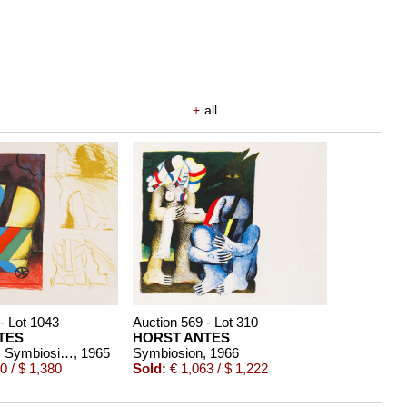
+
all
- Lot 1043
Auction 569 - Lot 310
TES
HORST ANTES
Andreus, H., Symbiosion.
, 1965
Symbiosion
, 1966
0 / $ 1,380
Sold:
€ 1,063 / $ 1,222