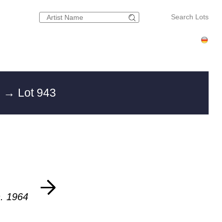
Search Lots
g
→ Lot 943
h. 1964