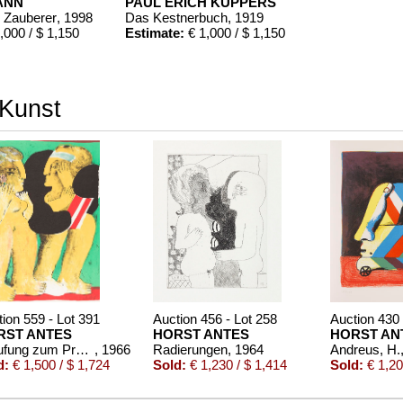
ANN
PAUL ERICH KÜPPERS
r Zauberer
, 1998
Das Kestnerbuch
, 1919
,000 / $ 1,150
Estimate:
€ 1,000 / $ 1,150
 Kunst
ion 559 - Lot 391
Auction 456 - Lot 258
Auction 430 
RST ANTES
HORST ANTES
HORST AN
Anrufung zum Preis einer Königin
, 1966
Radierungen
, 1964
d:
€ 1,500 / $ 1,724
Sold:
€ 1,230 / $ 1,414
Sold:
€ 1,20