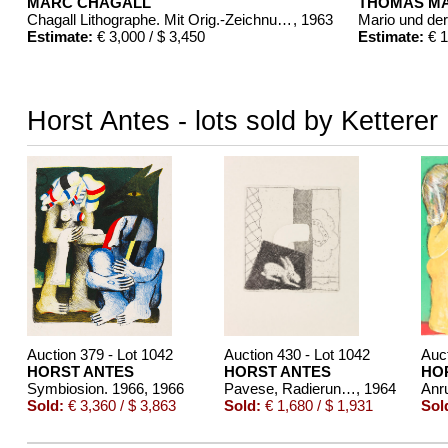
MARC CHAGALL
THOMAS M
Chagall Lithographe. Mit Orig.-Zeichnung von Chagall
, 1963
Mario und de
Estimate:
€ 3,000 / $ 3,450
Estimate:
€ 1
Horst Antes - lots sold by Ketterer
Auction 379 - Lot 1042
Auction 430 - Lot 1042
Auct
HORST ANTES
HORST ANTES
HO
Symbiosion. 1966
, 1966
Pavese, Radierungen zu Gedichten
, 1964
Sold:
€ 3,360 / $ 3,863
Sold:
€ 1,680 / $ 1,931
Sol