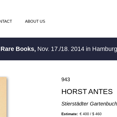
NTACT
ABOUT US
/ Rare Books,
Nov. 17./18. 2014 in Hambur
943
HORST ANTES
Stierstädter Gartenbuc
Estimate:
€ 400 / $ 460