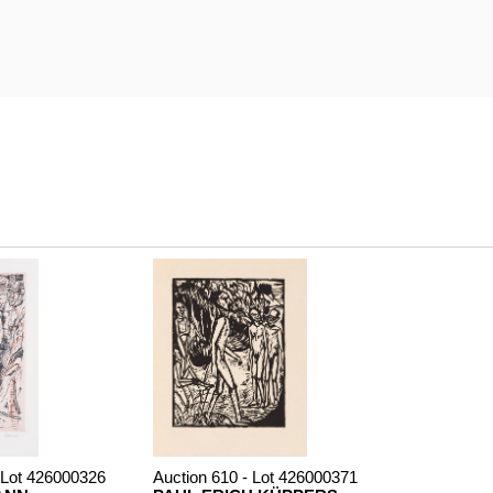
 Lot 426000326
Auction 610 - Lot 426000371