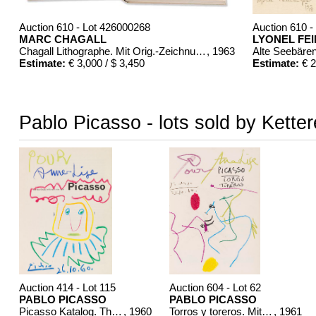
Auction 610 - Lot 426000268
Auction 610 -
MARC CHAGALL
LYONEL FE
Chagall Lithographe. Mit Orig.-Zeichnung von Chagall
, 1963
Alte Seebäre
Estimate:
€ 3,000 / $ 3,450
Estimate:
€ 2
Pablo Picasso - lots sold by Kette
Auction 610 - Lot 426000322
Auction 610 - Lot 4260003
MARC CHAGALL
THOMAS MANN
Chagall Lithographe. Bde. 1-3
, 1960
Mario und der Zauberer
, 1
Estimate:
€ 1,000 / $ 1,150
Estimate:
€ 1,000 / $ 1,15
Auction 414 - Lot 115
Auction 604 - Lot 62
PABLO PICASSO
PABLO PICASSO
Picasso Katalog. The Art Council of Great Britain. 1960. Mit Zeichnungen..
, 1960
Torros y toreros. Mit Widm. u. Orig.-Zeichn.: Pour Annelise, 21 10 64.
, 1961