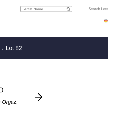
Search Lots
→ Lot 82
O
e Orgaz
,