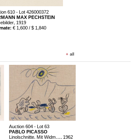
ion 610 - Lot 426000372
RMANN MAX PECHSTEIN
ebilder
, 1919
imate:
€ 1,600 / $ 1,840
+
all
Auction 604 - Lot 63
PABLO PICASSO
Linolschnitte. Mit Widmung u. Zeichnung von Picasso
, 1962