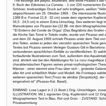
"The etchings are playful, exuberant, and show Picasso's still 
9. Buch der
Ediciones La Cometa. -
1 von 220 numerierten Ex
Schöner, breitrandiger Druck auf sehr kräftigem, weißen "Vélin
abgeschlossen am 25. Oktober 1969
. -
Die interessante Illus
1388 B e; Format 21,8 : 32 cm) sowie dem signierten Kupfers
34,5 : 24,5 cm) in einem Extra-Umschlag. Des weiteren liegt 
Manuskriptes von Picasso bei (22 Bll. mit dem lithographische
"'El Entierro del Conde de Orgaz' (Das Begräbnis des Grafen 
die Kirche San Tomé in Toledo malte, wurde von Picasso sei
und dem 20. August 1959 schrieb Picasso unter dem Titel von
drei Teilen, wobei er jeden der vierzehn spanischen Texte gen
Textes bot Picasso seinem Verleger Gustavo Gili in Barcelona
verbundenen sprachlichen Einfälle zu veröffentlichen. Er wäh
fortlaufende Illustrationen zum Text, außerdem drei Aquatinta
sind, ähnlich wie bei den Abbildungen für
Le cocu magnifique
(
charakteristischen Figuren seines privat-mythologischen Theate
Männer - einer stemmt eine Frau über sich -, groteske Galan
aller Art und schließlich Maler und Modell. Als Frontispiz wähl
weiteren spanischen Text (Trozo de almibar [Sirupstück]), der 
eingerahmt ist" (Picasso-Kat. Basel).
EINBAND: Lose Lagen in 2 (1 illustr.) Orig.-Umschlägen, zusa
ILLUSTRATION: Mit 1 signierten Orig.-Kupferstich und 12 Ori
lithographiertem Text in Blau, Rot und Grün. - ZUSTAND: S
Privatsammlung.