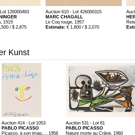
 Lot 126000483
Auction 610 - Lot 426000315
Auct
ININGER
MARC CHAGALL
HE
n
, 1919
Le Coq rouge
, 1957
Reis
,500 / $ 2,875
Estimate:
€ 1,800 / $ 2,070
Est
rer Kunst
26
Auction 610 - Lot 426000371
PAUL ERICH KÜPPERS
998
Das Kestnerbuch
, 1919
0
Estimate:
€ 1,000 / $ 1,150
Auction 414 - Lot 1053
Auction 531 - Lot 81
PABLO PICASSO
PABLO PICASSO
Picasso, à son image. Mit Zeichnung. 1956.
, 1956
Nature morte au Crâne
, 1960