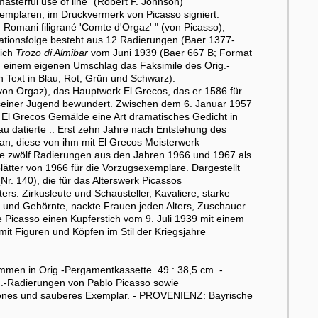
masterful use of line" (Robert F. Johnson)
emplaren, im Druckvermerk von Picasso signiert.
 Romani filigrané 'Comte d'Orgaz' " (von Picasso),
trationsfolge besteht aus 12 Radierungen (Baer 1377-
tich
Trozo di Almibar
vom Juni 1939 (Baer 667 B; Format
in einem eigenen Umschlag das Faksimile des Orig.-
n Text in Blau, Rot, Grün und Schwarz).
von Orgaz), das Hauptwerk El Grecos, das er 1586 für
t seiner Jugend bewundert. Zwischen dem 6. Januar 1957
 El Grecos Gemälde eine Art dramatisches Gedicht in
au datierte .. Erst zehn Jahre nach Entstehung des
 an, diese von ihm mit El Grecos Meisterwerk
lte zwölf Radierungen aus den Jahren 1966 und 1967 als
blätter von 1966 für die Vorzugsexemplare. Dargestellt
Nr. 140), die für das Alterswerk Picassos
rs: Zirkusleute und Schausteller, Kavaliere, starke
e und Gehörnte, nackte Frauen jeden Alters, Zuschauer
te Picasso einen Kupferstich vom 9. Juli 1939 mit einem
mit Figuren und Köpfen im Stil der Kriegsjahre
mmen in Orig.-Pergamentkassette. 49 : 38,5 cm. -
g.-Radierungen von Pablo Picasso sowie
chönes und sauberes Exemplar. - PROVENIENZ: Bayrische