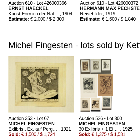
Auction 610 - Lot 426000366
Auction 610 - Lot 426000372
ERNST HAECKEL
HERMANN MAX PECHSTE
Kunst-Formen der Natur. 10 Hefte und Supplement in 1 Band
, 1904
Reisebilder
, 1919
Estimate:
€ 2,000 / $ 2,300
Estimate:
€ 1,600 / $ 1,840
Michel Fingesten - lots sold by Ket
Auction 353 - Lot 67
Auction 526 - Lot 300
MICHEL FINGESTEN
MICHEL FINGESTEN
Exlibris., Ex. auf Pergament, 1921.
, 1921
30 Exlibris + 1 Einladung
, 1925
Sold:
€ 1,500 / $ 1,724
Sold:
€ 1,375 / $ 1,581