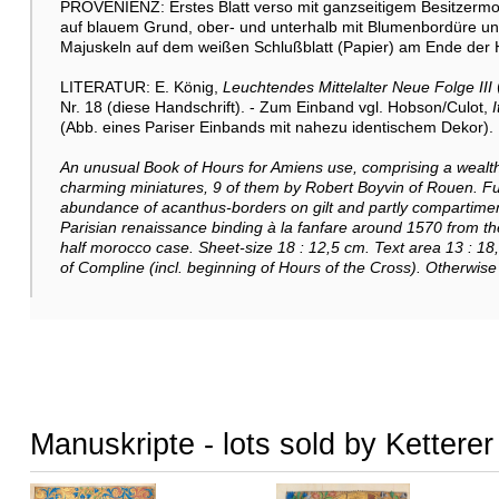
PROVENIENZ: Erstes Blatt verso mit ganzseitigem Besitzermon
auf blauem Grund, ober- und unterhalb mit Blumenbordüre und
Majuskeln auf dem weißen Schlußblatt (Papier) am Ende der H
LITERATUR: E. König,
Leuchtendes Mittelalter Neue Folge III
Nr. 18 (diese Handschrift). - Zum Einband vgl. Hobson/Culot,
(Abb. eines Pariser Einbands mit nahezu identischem Dekor).
An unusual Book of Hours for Amiens use, comprising a wealt
charming miniatures, 9 of them by Robert Boyvin of Rouen. Fur
abundance of acanthus-borders on gilt and partly compartimented
Parisian renaissance binding à la fanfare around 1570 from t
half morocco case. Sheet-size 18 : 12,5 cm. Text area 13 : 18,5
of Compline (incl. beginning of Hours of the Cross). Otherwise
Manuskripte - lots sold by Kettere