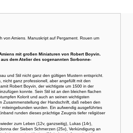
ch von Amiens. Manuskript auf Pergament. Rouen um
miens mit großen Miniaturen von Robert Boyvin.
d aus dem Atelier des sogenannten Sorbonne-
u und Stil nicht ganz den gültigen Mustern entspricht.
 nicht ganz professionell, aber angefüllt mit den
mit Robert Boyvin, der wichtigste um 1500 in der
zufügen konnte. Sein Stil ist an den bleichen flachen
tumpfen Kolorit und auch an seinen wichtigsten
hen Zusammenstellung der Handschrift, daß neben den
r miteingebunden wurden. Ein aufwendig ausgeführtes
nband runden dieses prächtige Zeugnis tiefer religiöser
 wieder zum Leben (12v, ganzseitig), Lukas (14r),
Madonna der Sieben Schmerzen (25v), Verkündigung an