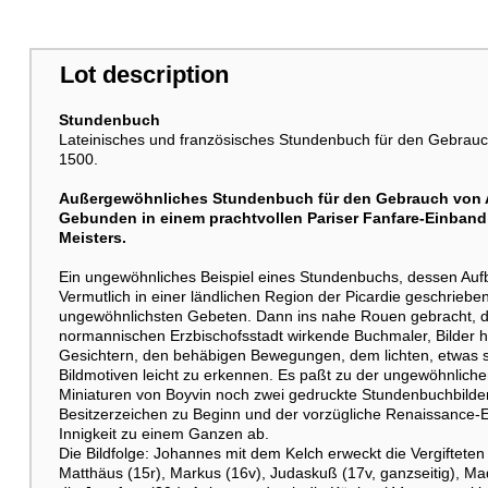
Lot description
Stundenbuch
Lateinisches und französisches Stundenbuch für den Gebrau
1500.
Außergewöhnliches Stundenbuch für den Gebrauch von A
Gebunden in einem prachtvollen Pariser Fanfare-Einban
Meisters.
Ein ungewöhnliches Beispiel eines Stundenbuchs, dessen Aufba
Vermutlich in einer ländlichen Region der Picardie geschrieben,
ungewöhnlichsten Gebeten. Dann ins nahe Rouen gebracht, da
normannischen Erzbischofsstadt wirkende Buchmaler, Bilder hin
Gesichtern, den behäbigen Bewegungen, dem lichten, etwas s
Bildmotiven leicht zu erkennen. Es paßt zu der ungewöhnlic
Miniaturen von Boyvin noch zwei gedruckte Stundenbuchbilde
Besitzerzeichen zu Beginn und der vorzügliche Renaissance-Ei
Innigkeit zu einem Ganzen ab.
Die Bildfolge: Johannes mit dem Kelch erweckt die Vergifteten
Matthäus (15r), Markus (16v), Judaskuß (17v, ganzseitig), 