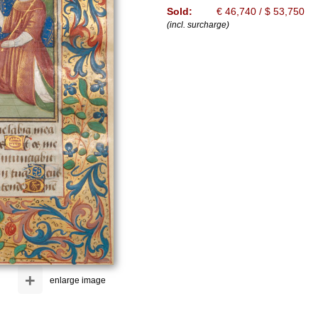
Sold:
€ 46,740 / $ 53,750
(incl. surcharge)
+
enlarge image