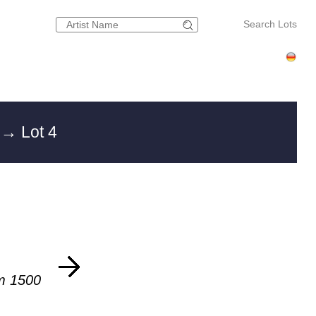
Search Lots
g
→ Lot 4
m 1500