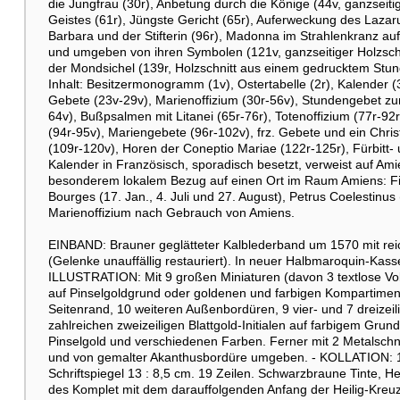
die Jungfrau (30r), Anbetung durch die Könige (44v, ganzseit
Geistes (61r), Jüngste Gericht (65r), Auferweckung des Lazar
Barbara und der Stifterin (96r), Madonna im Strahlenkranz au
und umgeben von ihren Symbolen (121v, ganzseitiger Holzsch
der Mondsichel (139r, Holzschnitt aus einem gedrucktem Stu
Inhalt: Besitzermonogramm (1v), Ostertabelle (2r), Kalender 
Gebete (23v-29v), Marienoffizium (30r-56v), Stundengebet zu
64v), Bußpsalmen mit Litanei (65r-76r), Totenoffizium (77r-92
(94r-95v), Mariengebete (96r-102v), frz. Gebete und ein Chri
(109r-120v), Horen der Coneptio Mariae (122r-125r), Fürbitt
Kalender in Französisch, sporadisch besetzt, verweist auf Ami
besonderem lokalem Bezug auf einen Ort im Raum Amiens: Firm
Bourges (17. Jan., 4. Juli und 27. August), Petrus Coelestinus 
Marienoffizium nach Gebrauch von Amiens.
EINBAND: Brauner geglätteter Kalblederband um 1570 mit reic
(Gelenke unauffällig restauriert). In neuer Halbmaroquin-Kass
ILLUSTRATION: Mit 9 großen Miniaturen (davon 3 textlose Voll
auf Pinselgoldgrund oder goldenen und farbigen Kompartimente
Seitenrand, 10 weiteren Außenbordüren, 9 vier- und 7 dreizeili
zahlreichen zweizeiligen Blattgold-Initialen auf farbigem Grund 
Pinselgold und verschiedenen Farben. Ferner mit 2 Metalschnit
und von gemalter Akanthusbordüre umgeben. - KOLLATION: 145 (
Schriftspiegel 13 : 8,5 cm. 19 Zeilen. Schwarzbraune Tinte, H
des Komplet mit dem darauffolgenden Anfang der Heilig-Kreuz-