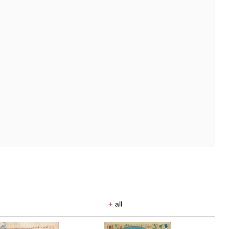
+
all