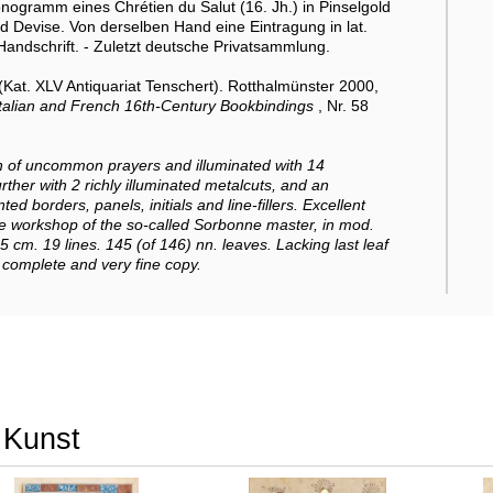
ogramm eines Chrétien du Salut (16. Jh.) in Pinselgold
 Devise. Von derselben Hand eine Eintragung in lat.
andschrift. - Zuletzt deutsche Privatsammlung.
(Kat. XLV Antiquariat Tenschert). Rotthalmünster 2000,
Italian and French 16th-Century Bookbindings
, Nr. 58
h of uncommon prayers and illuminated with 14
ther with 2 richly illuminated metalcuts, and an
 borders, panels, initials and line-fillers. Excellent
he workshop of the so-called Sorbonne master, in mod.
 cm. 19 lines. 145 (of 146) nn. leaves. Lacking last leaf
 complete and very fine copy.
r Kunst