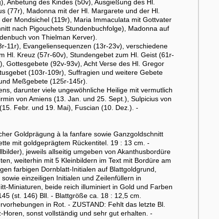
ig), Anbetung des Kindes (50v), Ausgießung des Hl.
us (77r), Madonna mit der Hl. Margarete und der Hl.
f der Mondsichel (119r), Maria Immaculata mit Gottvater
nitt nach Pigouchets Stundenbuchfolge), Madonna auf
ndenbuch von Thielman Kerver).
(3r-11r), Evangeliensequenzen (13r-23v), verschiedene
m Hl. Kreuz (57r-60v), Stundengebet zum Hl. Geist (61r-
r), Gottesgebete (92v-93v), Acht Verse des Hl. Gregor
stusgebet (103r-109r), Suffragien und weitere Gebete
- und Meßgebete (125r-145r).
ens, darunter viele ungewöhnliche Heilige mit vermutlich
in von Amiens (13. Jan. und 25. Sept.), Sulpicius von
(15. Febr. und 19. Mai), Fuscian (10. Dez.). -
her Goldprägung à la fanfare sowie Ganzgoldschnitt
ette mit goldgeprägtem Rückentitel. 19 : 13 cm. -
bilder), jeweils allseitig umgeben von Akanthusbordüre
n, weiterhin mit 5 Kleinbildern im Text mit Bordüre am
gen farbigen Dornblatt-Initialen auf Blattgoldgrund,
sowie einzeiligen Initialen und Zeilenfüllern in
t-Miniaturen, beide reich illuminiert in Gold und Farben
st. 146) Bll. - Blattgröße ca. 18 : 12,5 cm.
ervorhebungen in Rot. - ZUSTAND: Fehlt das letzte Bl.
Horen, sonst vollständig und sehr gut erhalten. -