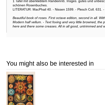
1 Tafel mit überklebtem Randeinriß. Insges. gutes und unbes
schönen Rosenbuches.
LITERATUR: MacPhail 40. - Nissen 1599. - Plesch Coll. 631. - S
Beautiful book of roses. First octave edition, second in all. Wi
Modern half vellum. - Text foxing and very little browned, the p
here and there some creases. All in all good, untrimmed and 
You might also be interested in