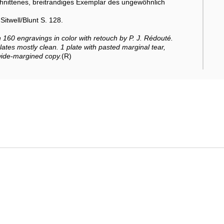
chnittenes, breitrandiges Exemplar des ungewöhnlich
itwell/Blunt S. 128.
th 160 engravings in color with retouch by P. J. Rédouté.
lates mostly clean. 1 plate with pasted marginal tear,
wide-margined copy.
(R)