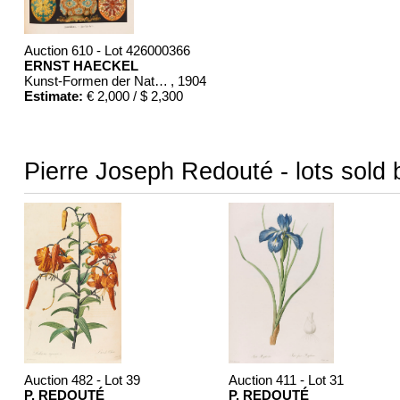
Auction 610 - Lot 426000366
ERNST HAECKEL
Kunst-Formen der Natur. 10 Hefte und Supplement in 1 Band
, 1904
Estimate:
€ 2,000 / $ 2,300
Pierre Joseph Redouté - lots sold 
Auction 482 - Lot 39
Auction 411 - Lot 31
P. REDOUTÉ
P. REDOUTÉ