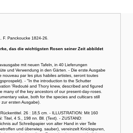
 L. F. Panckoucke 1824-26.
ke, das die wichtigsten Rosen seiner Zeit abbildet
vausgabe mit neuen Tafeln, in 40 Lieferungen
Blüte und Verwendung in den Gärten. - Die erste Ausgabe
e nouveau par les plus habiles artistes, seront toutes
prospekt). - "In the introduction to the Schutter
rvation 'Redouté and Thory knew, described and figured
ere many of the key ancestors of our present-day-roses.
mentary value, both for the species and culticars still
0 zur ersten Ausgabe).
ckentitel. 26 : 18,5 cm. - ILLUSTRATION: Mit 160
Titel, 4 S., 198 nn. Bll. (Text). - ZUSTAND:
ichnis auf Schreibpapier von alter Hand in vier Teile
 betroffen und überwieg. sauber), vereinzelt Knickspuren,