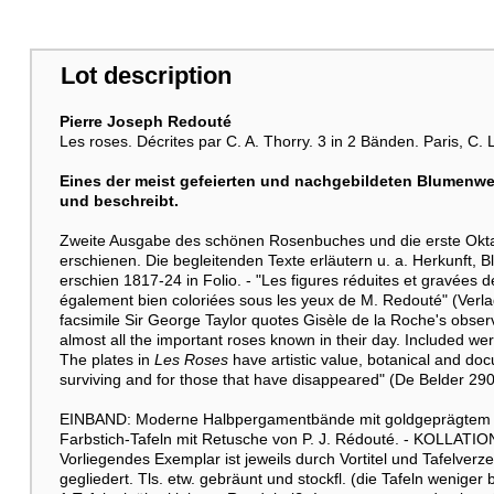
Lot description
Pierre Joseph Redouté
Les roses. Décrites par C. A. Thorry. 3 in 2 Bänden. Paris, C.
Eines der meist gefeierten und nachgebildeten Blumenwer
und beschreibt.
Zweite Ausgabe des schönen Rosenbuches und die erste Okta
erschienen. Die begleitenden Texte erläutern u. a. Herkunft, 
erschien 1817-24 in Folio. - "Les figures réduites et gravées d
également bien coloriées sous les yeux de M. Redouté" (Verlags
facsimile Sir George Taylor quotes Gisèle de la Roche's obse
almost all the important roses known in their day. Included w
The plates in
Les Roses
have artistic value, botanical and docu
surviving and for those that have disappeared" (De Belder 29
EINBAND: Moderne Halbpergamentbände mit goldgeprägtem Rü
Farbstich-Tafeln mit Retusche von P. J. Rédouté. - KOLLATION: 
Vorliegendes Exemplar ist jeweils durch Vortitel und Tafelverze
gegliedert. Tls. etw. gebräunt und stockfl. (die Tafeln weniger