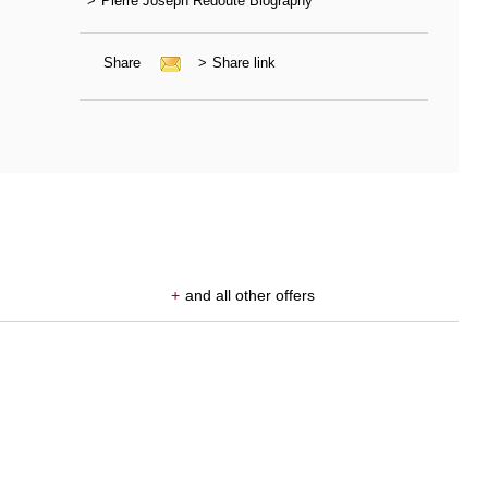
>
Pierre Joseph Redouté Biography
Share
>
Share link
+
and all other offers