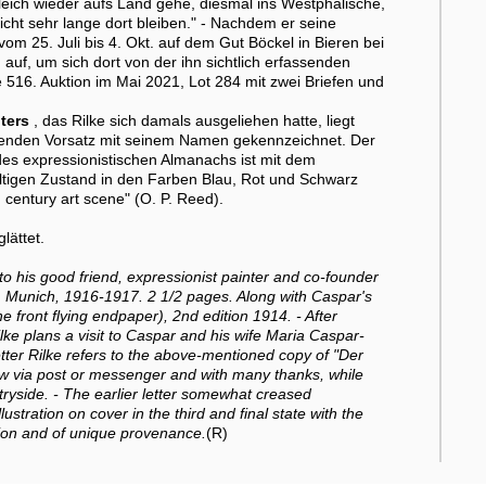
eich wieder aufs Land gehe, diesmal ins Westphälische,
nicht sehr lange dort bleiben." - Nachdem er seine
 vom 25. Juli bis 4. Okt. auf dem Gut Böckel in Bieren bei
auf, um sich dort von der ihn sichtlich erfassenden
 516. Auktion im Mai 2021, Lot 284 mit zwei Briefen und
ters
, das Rilke sich damals ausgeliehen hatte, liegt
liegenden Vorsatz mit seinem Namen gekennzeichnet. Der
des expressionistischen Almanachs ist mit dem
ltigen Zustand in den Farben Blau, Rot und Schwarz
 century art scene" (O. P. Reed).
lättet.
o his good friend, expressionist painter and co-founder
 Munich, 1916-1917. 2 1/2 pages. Along with Caspar's
e front flying endpaper), 2nd edition 1914. - After
ke plans a visit to Caspar and his wife Maria Caspar-
 letter Rilke refers to the above-mentioned copy of "Der
w via post or messenger and with many thanks, while
tryside. - The earlier letter somewhat creased
stration on cover in the third and final state with the
tion and of unique provenance.
(R)