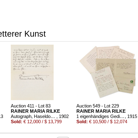
etterer Kunst
Auction 411 - Lot 83
Auction 549 - Lot 229
RAINER MARIA RILKE
RAINER MARIA RILKE
13
Autograph, Haseldorf 1902.
, 1902
1 eigenhändiges Gedicht, 2 eigh. Briefe, 1 eigh. Abschrift und 1 Typoskript
, 1915
Sold:
€ 12,000 / $ 13,799
Sold:
€ 10,500 / $ 12,074