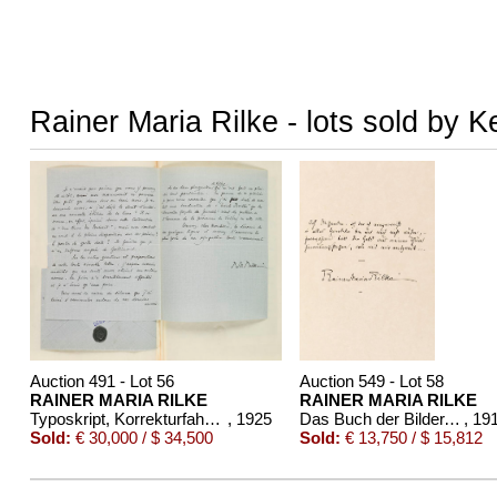
Rainer Maria Rilke - lots sold by K
Auction 491 - Lot 56
Auction 549 - Lot 58
RAINER MARIA RILKE
RAINER MARIA RILKE
Typoskript, Korrekturfahnen, 6 Briefe und 1 eigh. Gedicht zu "Les Roses", in 1 Band
, 1925
Das Buch der Bilder. Mit Widmungsgedicht
, 19
Sold:
€ 30,000 / $ 34,500
Sold:
€ 13,750 / $ 15,812