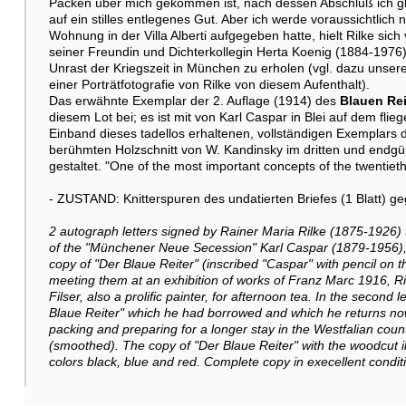
Packen über mich gekommen ist, nach dessen Abschluß ich gl
auf ein stilles entlegenes Gut. Aber ich werde voraussichtlich 
Wohnung in der Villa Alberti aufgegeben hatte, hielt Rilke sich
seiner Freundin und Dichterkollegin Herta Koenig (1884-1976) 
Unrast der Kriegszeit in München zu erholen (vgl. dazu unsere
einer Porträtfotografie von Rilke von diesem Aufenthalt).
Das erwähnte Exemplar der 2. Auflage (1914) des
Blauen Rei
diesem Lot bei; es ist mit von Karl Caspar in Blei auf dem f
Einband dieses tadellos erhaltenen, vollständigen Exemplars 
berühmten Holzschnitt von W. Kandinsky im dritten und endgü
gestaltet. "One of the most important concepts of the twentieth
- ZUSTAND: Knitterspuren des undatierten Briefes (1 Blatt) geg
2 autograph letters signed by Rainer Maria Rilke (1875-1926) t
of the "Münchener Neue Secession" Karl Caspar (1879-1956),
copy of "Der Blaue Reiter" (inscribed "Caspar" with pencil on th
meeting them at an exhibition of works of Franz Marc 1916, Ril
Filser, also a prolific painter, for afternoon tea. In the second
Blaue Reiter" which he had borrowed and which he returns no
packing and preparing for a longer stay in the Westfalian coun
(smoothed). The copy of "Der Blaue Reiter" with the woodcut illu
colors black, blue and red. Complete copy in execellent condi