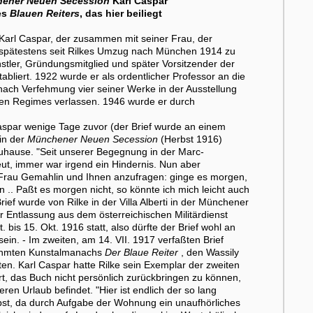
ener Neuen Secession
Karl Caspar
es
Blauen Reiters
, das hier beiliegt
Karl Caspar, der zusammen mit seiner Frau, der
) spätestens seit Rilkes Umzug nach München 1914 zu
stler, Gründungsmitglied und später Vorsitzender der
bliert. 1922 wurde er als ordentlicher Professor an die
ch Verfehmung vier seiner Werke in der Ausstellung
hen Regimes verlassen. 1946 wurde er durch
Caspar wenige Tage zuvor (der Brief wurde an einem
 in der
Münchener Neuen Secession
(Herbst 1916)
zuhause. "Seit unserer Begegnung in der Marc-
eut, immer war irgend ein Hindernis. Nun aber
er Frau Gemahlin und Ihnen anzufragen: ginge es morgen,
n .. Paßt es morgen nicht, so könnte ich mich leicht auch
ief wurde von Rilke in der Villa Alberti in der Münchener
r Entlassung aus dem österreichischen Militärdienst
bis 15. Okt. 1916 statt, also dürfte der Brief wohl an
ein. - Im zweiten, am 14. VII. 1917 verfaßten Brief
erühmten Kunstalmanachs
Der Blaue Reiter
, den Wassily
n. Karl Caspar hatte Rilke sein Exemplar der zweiten
t, das Buch nicht persönlich zurückbringen zu können,
en Urlaub befindet. "Hier ist endlich der so lang
selbst, da durch Aufgabe der Wohnung ein unaufhörliches