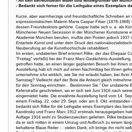
- An den befreundeten Maler und Mitbegründer der
Münch
- Bedankt sich ferner für die Leihgabe eines Exemplars d
Kurze, aber warmherzige und freundschaftliche Schreiben an 
expressionistischen Malerin Maria Caspar-Filser (1878-1968
dessen Freundeskreis gehörte. Caspar hatte sich u. a. als Kün
Münchener Neuen Secession
in der Münchener Kunstszene eta
Akademie München berufen, mußte den Posten jedoch 1937 na
Entartete Kunst
und unter dem Druck des nationalsozialistisc
Neuberufung an die Kunsthochschule rehabilitiert.
Im ersten, undatierten Brief erinnert Rilke, der das Ehepaar 
"Freitag" verfaßt) bei der Franz Marc-Gedächtnis-Ausstellung
getroffen hatte, an einen länger geplanten Besuch bei ihnen 
Ausstellung hab ich mich auf einen Nachmittag bei Ihnen gefr
unternehme ichs wirklich, wie Sie mir erlaubt haben, bei Ihr
Samstag? Vielleicht darf der Bote die Antwort gleich mitnehme
für den Sonntag einrichten .. Bestimmen Sie." Der undatierte Br
Keferstraße geschrieben, wo er sich seit Juni 1916 nach seine
eingemietet hatte. Die erwähnte Ausstellung fand vom 14. Sept. 
einem Freitag, 22. oder 29. Sept. oder am 6. Okt. entstanden s
bedankt sich Rilke für die Leihgabe eines Exemplars des b
Kandinsky und Franz Marc 1912 erstmals herausgegeben hatte
Auflage 1914 wohl zu Studienzwecken geliehen. Rilke bedauer
da er sich mitten in einem Umzug und Aufbruch zu einem länger
behaltene Blaue Reiter - : vielen Dank; ich bringe ihn nicht 