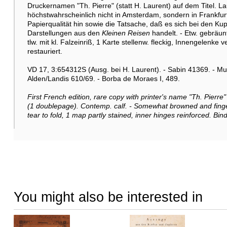
Druckernamen "Th. Pierre" (statt H. Laurent) auf dem Titel. L
höchstwahrscheinlich nicht in Amsterdam, sondern in Frankfurt 
Papierqualität hin sowie die Tatsache, daß es sich bei den K
Darstellungen aus den
Kleinen Reisen
handelt. - Etw. gebräunt
tlw. mit kl. Falzeinriß, 1 Karte stellenw. fleckig, Innengelenke 
restauriert.
VD 17, 3:654312S (Ausg. bei H. Laurent). - Sabin 41369. - Mull
Alden/Landis 610/69. - Borba de Moraes I, 489.
First French edition, rare copy with printer's name "Th. Pierre"
(1 doublepage). Contemp. calf. - Somewhat browned and finge
tear to fold, 1 map partly stained, inner hinges reinforced. B
You might also be interested in