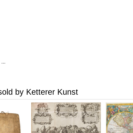
Auszüge aus den Briefen von Riedesel ... Reise nach America
sold by Ketterer Kunst