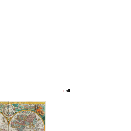
+
all