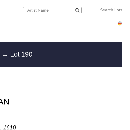
Search Lots
g
→ Lot 190
AN
n. 1610