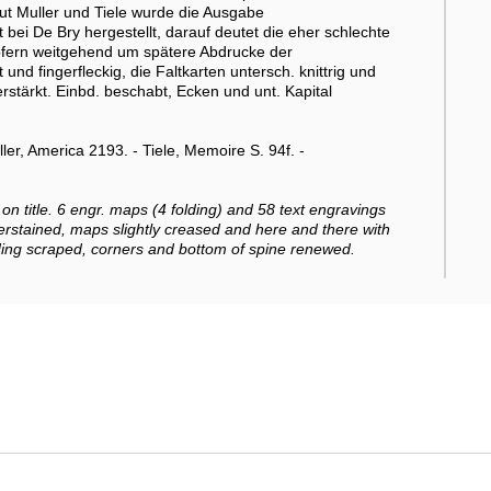
aut Muller und Tiele wurde die Ausgabe
bei De Bry hergestellt, darauf deutet die eher schlechte
upfern weitgehend um spätere Abdrucke der
 und fingerfleckig, die Faltkarten untersch. knittrig und
verstärkt. Einbd. beschabt, Ecken und unt. Kapital
er, America 2193. - Tiele, Memoire S. 94f. -
 on title. 6 engr. maps (4 folding) and 58 text engravings
rstained, maps slightly creased and here and there with
inding scraped, corners and bottom of spine renewed.