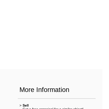
More Information
>
Sell
Get a free appraisal for a similar object!