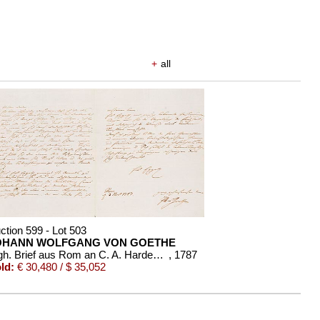
+
all
ction 599 - Lot 503
OHANN WOLFGANG VON GOETHE
Eigh. Brief aus Rom an C. A. Hardenberg. 3 S.
, 1787
ld:
€ 30,480 / $ 35,052