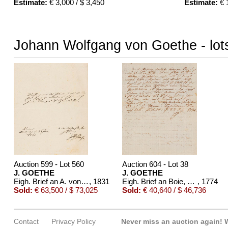
Estimate:
€ 3,000 / $ 3,450
Estimate:
€ 1
Johann Wolfgang von Goethe - lots
Auction 599 - Lot 560
Auction 604 - Lot 38
J. GOETHE
J. GOETHE
Eigh. Brief an A. von Humboldt. 1/2 S.
, 1831
Eigh. Brief an Boie, 1774
, 1774
Sold:
€ 63,500 / $ 73,025
Sold:
€ 40,640 / $ 46,736
Contact
Privacy Policy
Never miss an auction again!
W