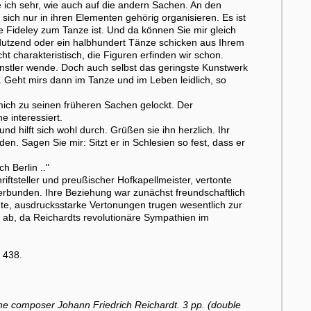
 ich sehr, wie auch auf die andern Sachen. An den
ich nur in ihren Elementen gehörig organisieren. Es ist
e Fideley zum Tanze ist. Und da können Sie mir gleich
bdutzend oder ein halbhundert Tänze schicken aus Ihrem
t charakteristisch, die Figuren erfinden wir schon.
ünstler wende. Doch auch selbst das geringste Kunstwerk
 Geht mirs dann im Tanze und im Leben leidlich, so
mich zu seinen früheren Sachen gelockt. Der
e interessiert.
und hilft sich wohl durch. Grüßen sie ihn herzlich. Ihr
n. Sagen Sie mir: Sitzt er in Schlesien so fest, dass er
 Berlin .."
ftsteller und preußischer Hofkapellmeister, vertonte
erbunden. Ihre Beziehung war zunächst freundschaftlich
hte, ausdrucksstarke Vertonungen trugen wesentlich zur
is ab, da Reichardts revolutionäre Sympathien im
 438.
o the composer Johann Friedrich Reichardt. 3 pp. (double