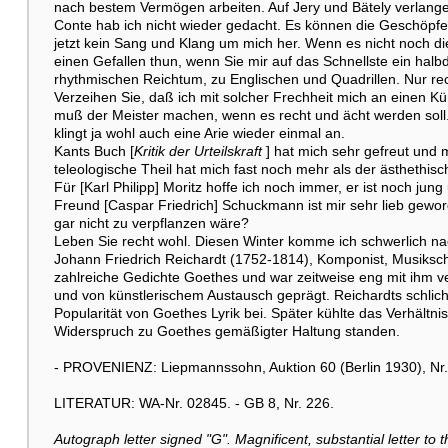
nach bestem Vermögen arbeiten. Auf Jery und Bätely verlange
Conte hab ich nicht wieder gedacht. Es können die Geschöpfe s
jetzt kein Sang und Klang um mich her. Wenn es nicht noch di
einen Gefallen thun, wenn Sie mir auf das Schnellste ein hal
rhythmischen Reichtum, zu Englischen und Quadrillen. Nur rech
Verzeihen Sie, daß ich mit solcher Frechheit mich an einen K
muß der Meister machen, wenn es recht und ächt werden soll.
klingt ja wohl auch eine Arie wieder einmal an.
Kants Buch [
Kritik der Urteilskraft
] hat mich sehr gefreut und 
teleologische Theil hat mich fast noch mehr als der ästhethisch
Für [Karl Philipp] Moritz hoffe ich noch immer, er ist noch jung 
Freund [Caspar Friedrich] Schuckmann ist mir sehr lieb geworde
gar nicht zu verpflanzen wäre?
Leben Sie recht wohl. Diesen Winter komme ich schwerlich nach
Johann Friedrich Reichardt (1752-1814), Komponist, Musikschri
zahlreiche Gedichte Goethes und war zeitweise eng mit ihm v
und von künstlerischem Austausch geprägt. Reichardts schlic
Popularität von Goethes Lyrik bei. Später kühlte das Verhältn
Widerspruch zu Goethes gemäßigter Haltung standen.
- PROVENIENZ: Liepmannssohn, Auktion 60 (Berlin 1930), Nr.
LITERATUR: WA-Nr. 02845. - GB 8, Nr. 226.
Autograph letter signed "G". Magnificent, substantial letter t