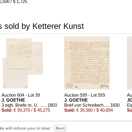
,500 / $ 1,725
 sold by Ketterer Kunst
Auction 604 - Lot 39
Auction 599 - Lot 559
Au
J. GOETHE
J. GOETHE
J
3 eigh. Briefe m. U. an Germaine de Stael
, 1803
Brief von Schreiberhand an W. von Humboldt. 4 S.
, 1830
Sold:
€ 39,370 / $ 45,275
Sold:
€ 35,560 / $ 40,894
So
e will inform you in time:
Next