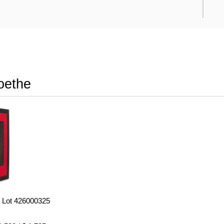
oethe
- Lot 426000325