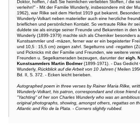
Doktor, hoffen, / daß Sie heimlichen verliebten Stoffen, / die 
verleihn!" - Mit der Familie Wunderly, insbesondere mit der M
1962), war Rilke seit dem Herbst 1919 gut bekannt. Besonders
Wunderly-Volkart neben materieller auch eine herzliche freun
brieflichen und persönlichen Kontakt. So vertraute Rilke ihr 
duldete sie als einzige seiner Freunde und Bekannten in den l
Wunderly (1899-1979) machte sich als Chemiker besonders a
Kunstsammler und -mäzen, ferner war er ein begeisterter Frei
und 10,5 : 15,5 cm) zeigen zahrl. Segelturns und -regatten (Z
und Picknicks mit der Familie und Freunden, wie weitere vere
Freunden u. Segelkameraden bezeugen, darunter der
eigh. 
Kunstsammlers Martin Bodmer
(1899-1971). - Das Gedicht 
Wunderly,
Rückblick auf die Arbeit von 10 Jahren (
Meilen 1950
Bd. II, S. 372. - Ecken leicht berieben.
Autographed poem in three verses by Rainer Maria Rilke, writt
Wunderly-Volkart, his patron, correspondant and close friend d
"Yachting" of her son Charles Wunderly who was an ambitiou
original photographs, showing, amongst others, regattas on t
Atlantic and Rio de la Plata. - Corners slightly rubbed.