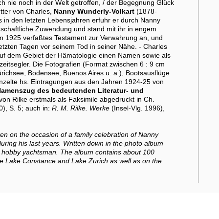
sich nie noch in der Welt getroffen, / der Begegnung Glück
utter von Charles,
Nanny Wunderly-Volkart
(1878-
 in den letzten Lebensjahren erfuhr er durch Nanny
dschaftliche Zuwendung und stand mit ihr in engem
sein 1925 verfaßtes Testament zur Verwahrung an, und
etzten Tagen vor seinem Tod in seiner Nähe. - Charles
uf dem Gebiet der Hämatologie einen Namen sowie als
zeitsegler. Die Fotografien (Format zwischen 6 : 9 cm
ürichsee, Bodensee, Buenos Aires u. a.), Bootsausflüge
inzelte hs. Eintragungen aus den Jahren 1924-25 von
Namenszug des bedeutenden Literatur- und
von Rilke erstmals als Faksimile abgedruckt in Ch.
), S. 5; auch in:
R. M. Rilke. Werke
(Insel-Vlg. 1996),
en on the occasion of a family celebration of Nanny
uring his last years. Written down in the photo album
s hobby yachtsman. The album contains about 100
he Lake Constance and Lake Zurich as well as on the