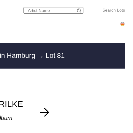
Search Lots
 in Hamburg
→ Lot 81
RILKE
album