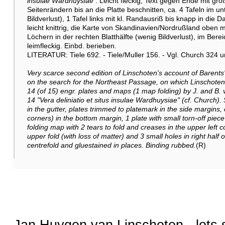
insulae Wardhuysiae
. Leicht fleckig, Text gegen Ende mit gr
Seitenrändern bis an die Platte beschnitten, ca. 4 Tafeln im u
Bildverlust), 1 Tafel links mit kl. Randausriß bis knapp in die D
leicht knittrig, die Karte von Skandinavien/Nordrußland oben mit
Löchern in der rechten Blatthälfte (wenig Bildverlust), im Bereich
leimfleckig. Einbd. berieben.
LITERATUR: Tiele 692. - Tiele/Muller 156. - Vgl. Church 324
Very scarce second edition of Linschoten's account of Barents'
on the search for the Northeast Passage, on which Linschoten 
14 (of 15) engr. plates and maps (1 map folding) by J. and B. 
14 "Vera deliniatio et situs insulae Wardhuysiae" (cf. Church). 
in the gutter, plates trimmed to platemark in the side margins, 
corners) in the bottom margin, 1 plate with small torn-off piece i
folding map with 2 tears to fold and creases in the upper left c
upper fold (with loss of matter) and 3 small holes in right half o
centrefold and gluestained in places. Binding rubbed.
(R)
Jan Huygen van Linschoten - lots 