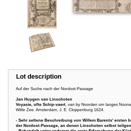
Lot description
Auf der Suche nach der Nordost-Passage
Jan Huygen van Linschoten
Voyasie, ofte Schip-vaert
, van by Noorden om langes Noorwe
Witte Zee. Amsterdam, J. E. Cloppenburg 1624.
- Sehr seltene Beschreibung von Willem Barents' ersten 
der Nordost-Passage, an denen Linschoten selbst teilg
- Behandelt unter anderem die erste Erforschung der Kü