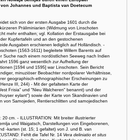
eln von Johannes und Baptista van Doetecum
idet sich von der ersten Ausgabe 1601 durch die
l. kürzeren Präliminiarien (Widmung von Linschoten
t mehr enthalten; vgl. Kollation der Erstausgabe bei
 der Kupfertafeln und an den gestochenen
ide Ausgaben erschienen lediglich auf Holländisch. -
choten (1563-1611) begleitete Willem Barents auf
der Suche nach einem nordöstlichen Seeweg nach Indien
ahrt 1596 ganz wesentlich zur Aufhellung der
itionen [1594 und 1595] war Linschoten. Sein Bericht
tändiger, minuziöser Beobachter nordpolarer Verhältnisse,
erer geographisch-ethnographischer Erscheinungen zu
nze III, 244) - Mit der gefalteten Karte der
West Frisia" und "Nieu Walcheren" benannt) und der
khuyser eylant") sowie der Karte von Skandinavien und
en von Samojeden, Rentierschlitten und samojedischen
0 cm. - ILLUSTRATION: Mit breiter illustrierter
Semlja und Waigatsch, Darstellungen von Eingeborenen,
d -karten (st. 15; 1 gefaltet) von J. und B. van
- ZUSTAND: Fehlt die Tafel Nr. 14
Vera deliniatio et situs