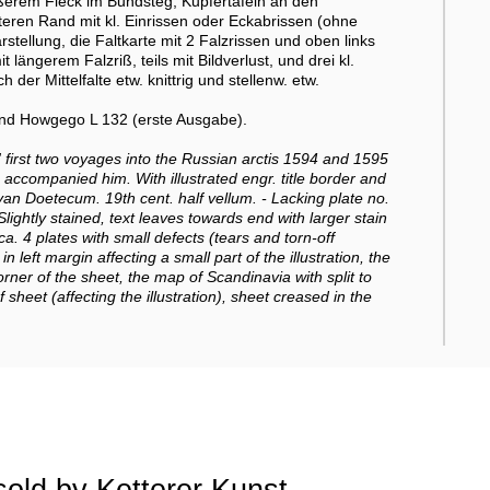
ößerem Fleck im Bundsteg, Kupfertafeln an den
nteren Rand mit kl. Einrissen oder Eckabrissen (ohne
arstellung, die Faltkarte mit 2 Falzrissen und oben links
 längerem Falzriß, teils mit Bildverlust, und drei kl.
 der Mittelfalte etw. knittrig und stellenw. etw.
 und Howgego L 132 (erste Ausgabe).
 first two voyages into the Russian arctis 1594 and 1595
accompanied him. With illustrated engr. title border and
van Doetecum. 19th cent. half vellum. - Lacking plate no.
Slightly stained, text leaves towards end with larger stain
ca. 4 plates with small defects (tears and torn-off
n left margin affecting a small part of the illustration, the
orner of the sheet, the map of Scandinavia with split to
f sheet (affecting the illustration), sheet creased in the
sold by Ketterer Kunst