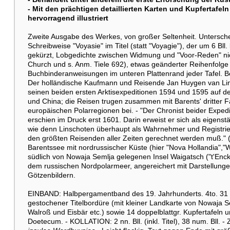
- Mit den prächtigen detaillierten Karten und Kupfertaf
hervorragend illustriert
Zweite Ausgabe des Werkes, von großer Seltenheit. Untersche
Schreibweise "Voyasie" im Titel (statt "Voyagie"), der um 6 Bl
gekürzt, Lobgedichte zwischen Widmung und "Voor-Reden" nich
Church und s. Anm. Tiele 692), etwas geänderter Reihenfolge
Buchbinderanweisungen im unteren Plattenrand jeder Tafel. Be
Der holländische Kaufmann und Reisende Jan Huygen van Lins
seinen beiden ersten Arktisexpeditionen 1594 und 1595 auf 
und China; die Reisen trugen zusammen mit Barents' dritter F
europäischen Polarregionen bei. - "Der Chronist beider Exped
erschien im Druck erst 1601. Darin erweist er sich als eigens
wie denn Linschoten überhaupt als Wahrnehmer und Registri
den größten Reisenden aller Zeiten gerechnet werden muß." (He
Barentssee mit nordrussischer Küste (hier "Nova Hollandia","
südlich von Nowaja Semlja gelegenen Insel Waigatsch ("t'Enc
dem russischen Nordpolarmeer, angereichert mit Darstellung
Götzenbildern.
EINBAND: Halbpergamentband des 19. Jahrhunderts. 4to. 31 : 2
gestochener Titelbordüre (mit kleiner Landkarte von Nowaja 
Walroß und Eisbär etc.) sowie 14 doppelblattgr. Kupfertafeln un
Doetecum. - KOLLATION: 2 nn. Bll. (inkl. Titel), 38 num. Bll. 