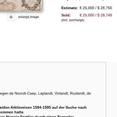
Estimate:
€ 25,000 / $ 28,750
Sold:
€ 25,000 / $ 28,749
+
enlarge image
(incl. surcharge)
gen de Noordt-Caep, Laplandt, Vinlandt, Ruslandt, de
beiden Arktisreisen 1594-1595 auf der Suche nach
enommen hatte
sten Nowaja Semljas durch einen Europäer