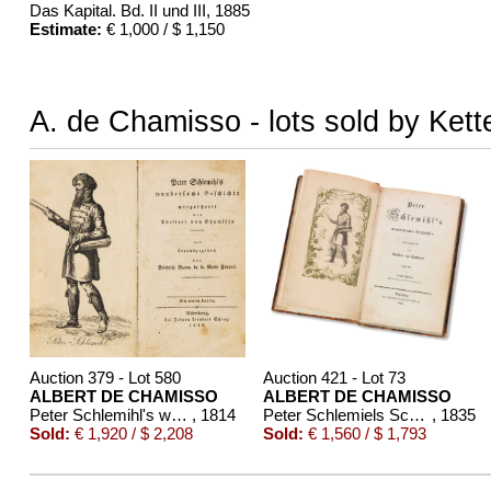
Das Kapital. Bd. II und III
, 1885
Estimate:
€ 1,000 / $ 1,150
A. de Chamisso - lots sold by Kett
Auction 379 - Lot 580
Auction 421 - Lot 73
ALBERT DE CHAMISSO
ALBERT DE CHAMISSO
Peter Schlemihl's wundersame Gedichte. 1814
, 1814
Peter Schlemiels Schicksale. 1835
, 1835
Sold:
€ 1,920 / $ 2,208
Sold:
€ 1,560 / $ 1,793