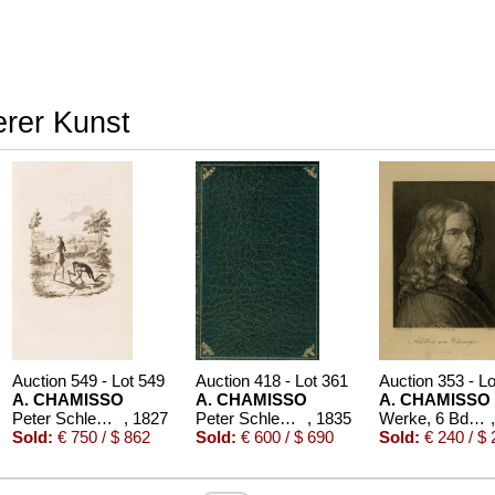
erer Kunst
Auction 549 - Lot 549
Auction 418 - Lot 361
Auction 353 - L
A. CHAMISSO
A. CHAMISSO
A. CHAMISSO
Peter Schlemihl's wundersame Geschichte
, 1827
Peter Schlemihl's wundersame Geschichte. 1835.
, 1835
Werke, 6 Bde. 1836-39. [96]
Sold:
€ 750 / $ 862
Sold:
€ 600 / $ 690
Sold:
€ 240 / $ 