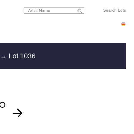
Search Lots
g
→ Lot 1036
SO