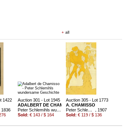
+
all
ot 1422
Auction 301 - Lot 1945
Auction 305 - Lot 1773
ADALBERT DE CHAMISSO
A. CHAMISSO
, 1836
Peter Schlemihls wundersame Geschichte
Peter Schlemihls wundersame Geschichte
, 1907
276
Sold:
€ 143 / $ 164
Sold:
€ 119 / $ 136