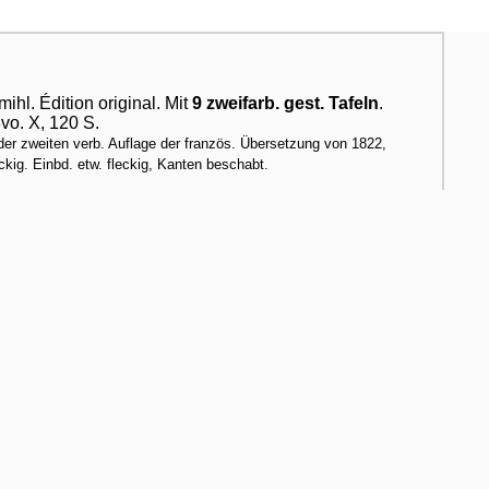
ihl. Édition original. Mit
9 zweifarb. gest. Tafeln
.
8vo. X, 120 S.
der zweiten verb. Auflage der französ. Übersetzung von 1822,
eckig. Einbd. etw. fleckig, Kanten beschabt.