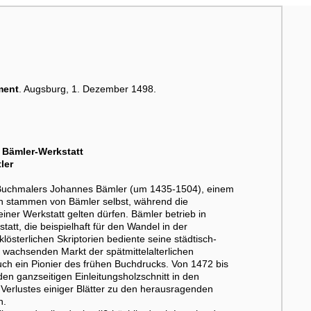
ment
. Augsburg, 1. Dezember 1498.
 Bämler-Werkstatt
ler
s Buchmalers Johannes Bämler (um 1435-1504), einem
ren stammen von Bämler selbst, während die
ner Werkstatt gelten dürfen. Bämler betrieb in
att, die beispielhaft für den Wandel in der
österlichen Skriptorien bediente seine städtisch-
k wachsenden Markt der spätmittelalterlichen
uch ein Pionier des frühen Buchdrucks. Von 1472 bis
den ganzseitigen Einleitungsholzschnitt in den
 Verlustes einiger Blätter zu den herausragenden
n.