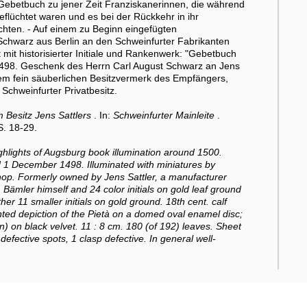
Gebetbuch zu jener Zeit Franziskanerinnen, die während
flüchtet waren und es bei der Rückkehr in ihr
hten. - Auf einem zu Beginn eingefügten
Schwarz aus Berlin an den Schweinfurter Fabrikanten
 mit historisierter Initiale und Rankenwerk: "Gebetbuch
 1498. Geschenk des Herrn Carl August Schwarz an Jens
nem fein säuberlichen Besitzvermerk des Empfängers,
 Schweinfurter Privatbesitz.
Besitz Jens Sattlers
. In:
Schweinfurter Mainleite
.
S. 18-29.
hlights of Augsburg book illumination around 1500.
d 1 December 1498. Illuminated with miniatures by
hop. Formerly owned by Jens Sattler, a manufacturer
 Bämler himself and 24 color initials on gold leaf ground
her 11 smaller initials on gold ground. 18th cent. calf
nted depiction of the Pietà on a domed oval enamel disc;
) on black velvet. 11 : 8 cm. 180 (of 192) leaves. Sheet
 defective spots, 1 clasp defective. In general well-