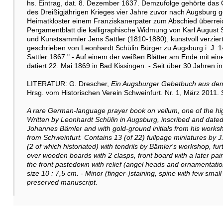
hs. Eintrag, dat. 8. Dezember 1637. Demzufolge gehörte das 
des Dreißigjährigen Krieges vier Jahre zuvor nach Augsburg ge
Heimatkloster einem Franziskanerpater zum Abschied überreic
Pergamentblatt die kalligraphische Widmung von Karl August 
und Kunstsammler Jens Sattler (1810-1880), kunstvoll verziert
geschrieben von Leonhardt Schülin Bürger zu Augsburg i. J.
Sattler 1867." - Auf einem der weißen Blätter am Ende mit ei
datiert 22. Mai 1869 in Bad Kissingen. - Seit über 30 Jahren in
LITERATUR: G. Drescher,
Ein Augsburger Gebetbuch aus dem 
Hrsg. vom Historischen Verein Schweinfurt. Nr. 1, März 2011. 
A rare German-language prayer book on vellum, one of the hig
Written by Leonhardt Schülin in Augsburg, inscribed and date
Johannes Bämler and with gold-ground initials from his works
from Schweinfurt. Contains 13 (of 22) fullpage miniatures by J.
(2 of which historiated) with tendrils by Bämler's workshop, furt
over wooden boards with 2 clasps, front board with a later pai
the front pastedown with relief (angel heads and ornamentation
size 10 : 7,5 cm. - Minor (finger-)staining, spine with few small
preserved manuscript.