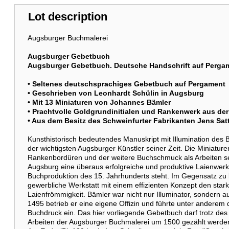
Lot description
Augsburger Buchmalerei
Augsburger Gebetbuch
Augsburger Gebetbuch. Deutsche Handschrift auf Perga
• Seltenes deutschsprachiges Gebetbuch auf Pergament
• Geschrieben von Leonhardt Schülin in Augsburg
• Mit 13 Miniaturen von Johannes Bämler
• Prachtvolle Goldgrundinitialen und Rankenwerk aus der
• Aus dem Besitz des Schweinfurter Fabrikanten Jens Satt
Kunsthistorisch bedeutendes Manuskript mit Illumination de
der wichtigsten Augsburger Künstler seiner Zeit. Die Miniatu
Rankenbordüren und der weitere Buchschmuck als Arbeiten sei
Augsburg eine überaus erfolgreiche und produktive Laienwerkst
Buchproduktion des 15. Jahrhunderts steht. Im Gegensatz zu kl
gewerbliche Werkstatt mit einem effizienten Konzept den star
Laienfrömmigkeit. Bämler war nicht nur Illuminator, sondern a
1495 betrieb er eine eigene Offizin und führte unter anderem 
Buchdruck ein. Das hier vorliegende Gebetbuch darf trotz des
Arbeiten der Augsburger Buchmalerei um 1500 gezählt werde