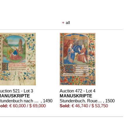
+
all
uction 521 - Lot 3
Auction 472 - Lot 4
MANUSKRIPTE
MANUSKRIPTE
Stundenbuch nach Gebrauch von Langres. Um 1490
, 1490
Stundenbuch. Rouen um 1500
, 1500
old:
€ 60,000 / $ 69,000
Sold:
€ 46,740 / $ 53,750