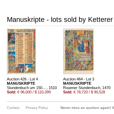
Manuskripte - lots sold by Kettere
Auction 426 - Lot 4
Auction 464 - Lot 3
MANUSKRIPTE
MANUSKRIPTE
Stundenbuch um 1500. Manuskript auf Pergament.
, 1510
Rouener Stundenbuch
, 1470
Sold:
€ 96,000 / $ 110,399
Sold:
€ 78,720 / $ 90,528
Contact
Privacy Policy
Never miss an auction again!
W