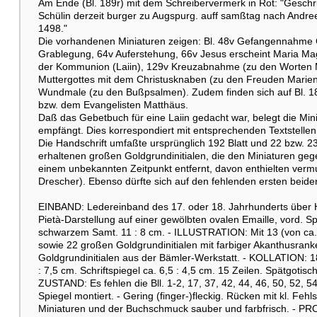
Am Ende (Bl. 189r) mit dem Schreibervermerk in Rot: "Geschri
Schülin derzeit burger zu Augspurg. auff samßtag nach Andree 
1498."
Die vorhandenen Miniaturen zeigen: Bl. 48v Gefangennahme C
Grablegung, 64v Auferstehung, 66v Jesus erscheint Maria Ma
der Kommunion (Laiin), 129v Kreuzabnahme (zu den Worten M
Muttergottes mit dem Christusknaben (zu den Freuden Marien
Wundmale (zu den Bußpsalmen). Zudem finden sich auf Bl. 187r
bzw. dem Evangelisten Matthäus.
Daß das Gebetbuch für eine Laiin gedacht war, belegt die Mini
empfängt. Dies korrespondiert mit entsprechenden Textstellen 
Die Handschrift umfaßte ursprünglich 192 Blatt und 22 bzw. 2
erhaltenen großen Goldgrundinitialen, die den Miniaturen geg
einem unbekannten Zeitpunkt entfernt, davon enthielten vermutl
Drescher). Ebenso dürfte sich auf den fehlenden ersten beide
EINBAND: Ledereinband des 17. oder 18. Jahrhunderts über Ho
Pietà-Darstellung auf einer gewölbten ovalen Emaille, vord. S
schwarzem Samt. 11 : 8 cm. - ILLUSTRATION: Mit 13 (von ca.
sowie 22 großen Goldgrundinitialen mit farbiger Akanthusranke
Goldgrundinitialen aus der Bämler-Werkstatt. - KOLLATION: 180 B
: 7,5 cm. Schriftspiegel ca. 6,5 : 4,5 cm. 15 Zeilen. Spätgotis
ZUSTAND: Es fehlen die Bll. 1-2, 17, 37, 42, 44, 46, 50, 52, 54
Spiegel montiert. - Gering (finger-)fleckig. Rücken mit kl. Fehl
Miniaturen und der Buchschmuck sauber und farbfrisch. - PR