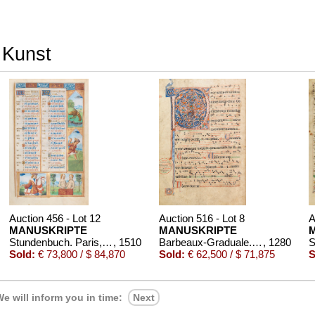
r Kunst
Auction 456 - Lot 12
Auction 516 - Lot 8
A
MANUSKRIPTE
MANUSKRIPTE
Stundenbuch. Paris, um 1510.
, 1510
Barbeaux-Graduale. Pergamenthandschrift, Nordfrankreich
, 1280
Sold:
€ 73,800 / $ 84,870
Sold:
€ 62,500 / $ 71,875
S
e will inform you in time:
Next