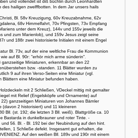
ben und vollendet ist diß büchlin durch Leonhardten
des hailigen zwelffbotten. In dem Jar unsers hails
hristi, Bl. 58v Kreuzigung, 60v Kreuzabnahme, 62v
gdalena, 68v Himmelfahrt, 70v Pfingsten, 73v Empfang
ariens unter dem Kreuz), 144v und 155v jeweils die
s und zum Marienlob), und 159v Jesus zeigt seine
 und 188r zwei historisierte Initialen mit einem Engel
atur Bl. 73v, auf der eine weltliche Frau die Kommunion
wie auf Bl. 90r: "erhör mich arme sünderin".
3 ganzseitige Miniaturen, erkennbar an den 22
enüberstehen bzw. -standen. 11 Blätter wurden zu
ich 9 auf ihren Verso-Seiten eine Miniatur (vgl.
n Blättern eine Miniatur befunden haben.
lzdeckeln mit 2 Schließen, VDeckel mittig mit gemalter
piegel mit Relief (Engelsköpfe und Ornamente) auf
 22) ganzseitigen Miniaturen von Johannes Bämler
 (davon 2 historisiert) und 11 kleineren
ll. (st. 192; die letzten 3 Bll. weiß). Blattgröße ca. 10
che Bastarda in dunkelbrauner und roter Tinte. -
 und 56. Bl. - Bl. 192 bei der Neubindung auf den hint.
stellen, 1 Schließe defekt. Insgesamt gut erhalten, die
OVENIENZ: Auf den weißen Bll. 189v und 190r mit einem