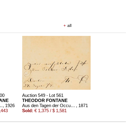
+
all
300
Auction 549 - Lot 561
ANE
THEODOR FONTANE
 Behmer, Effi-Briest-Einband
, 1926
Aus den Tagen der Occupation. Mit eigh. Widmung
, 1871
,443
Sold:
€ 1,375 / $ 1,581