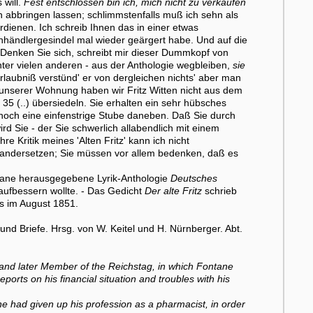
 will.
Fest entschlossen bin ich, mich nicht zu verkaufen
abbringen lassen; schlimmstenfalls muß ich sehn als
rdienen. Ich schreib Ihnen das in einer etwas
hhändlergesindel mal wieder geärgert habe. Und auf die
Denken Sie sich, schreibt mir dieser Dummkopf von
ter vielen anderen - aus der Anthologie wegbleiben,
sie
Erlaubniß verstünd' er von dergleichen nichts' aber man
 unserer Wohnung haben wir Fritz Witten nicht aus dem
35 (..) übersiedeln. Sie erhalten ein sehr hübsches
noch eine einfenstrige Stube daneben. Daß Sie durch
ird Sie - der Sie schwerlich allabendlich mit einem
re Kritik meines 'Alten Fritz' kann ich nicht
inandersetzen; Sie müssen vor allem bedenken, daß es
ntane herausgegebene Lyrik-Anthologie
Deutsches
aufbessern wollte. - Das Gedicht
Der alte Fritz
schrieb
ls im August 1851.
d Briefe. Hrsg. von W. Keitel und H. Nürnberger. Abt.
 and later Member of the Reichstag, in which Fontane
reports on his financial situation and troubles with his
e had given up his profession as a pharmacist, in order