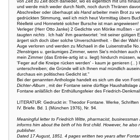
von Zeit zu Zeit doch danieder, wo es eigentlich mit uns hinaus
und werde mich weder durch Noth, noch durch Thränen davon 
Abschreiber oder überhaupt als
Hand
arbeiter mein Brot zu ve
gedrückten Stimmung, weil ich mich heut Vormittag übers Buc
Réelleté und Honneteté solcher Bursche ist man angewiesen! 
Verleger (Herr Otto Janke) 2 Gedichte von Mörike mußten - un
taugten nichts
. Ich hab' ihm geantwortet: 'mit seiner gütigen 
ärgert sich doch über solche Unverschämtheit. - Bei der Wahl
Auge verloren und werden zu Michaeli in die Luisenstraße No. 
2fenstriges u. geräumiges Zimmer, wenn Sie's möchten auch 
mein Zimmer (das Entrée-artig ist u. liegt) hindurch müssen, w
'Feger auf die Kneipe rücken werden' - kaum je genieren (.. ) Ih
unterschreiben; die Gründe will ich Ihnen mal mündlich ause
durchaus ein politisches Gedicht ist."
Bei der genannten Anthologie handelt es sich um die von Fo
Dichter-Album
, mit der Fontane seine dürftige Haushaltslage 
Fontane anläßlich der Enthüllungsfeier des Friedrich-Denkma
LITERATUR: Gedruckt in: Theodor Fontane. Werke, Schriften un
IV. Briefe. Bd. 1 (München 1976), Nr. 94.
Meaningful letter to Friedrich Witte, pharmacist, businessman
informs him about the birth of his first child. However, he also 
publisher.
Dated 17 August, 1851. 4 pages written two years after Fontan