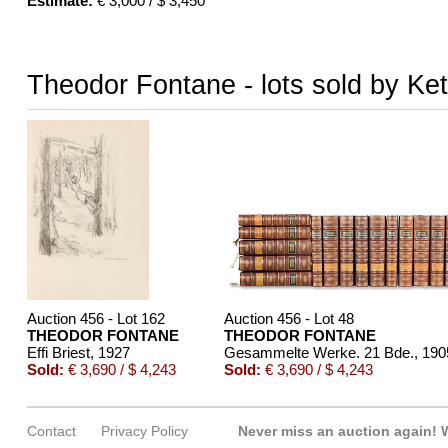
Estimate:
€ 3,000 / $ 3,450
Theodor Fontane - lots sold by Ket
Auction 456 - Lot 162
Auction 456 - Lot 48
THEODOR FONTANE
THEODOR FONTANE
Effi Briest
, 1927
Gesammelte Werke. 21 Bde.
, 190
Sold:
€ 3,690 / $ 4,243
Sold:
€ 3,690 / $ 4,243
Contact
Privacy Policy
Never miss an auction again!
W