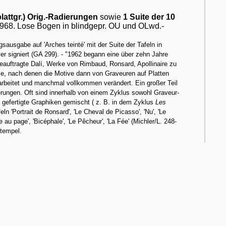
blattgr.) Orig.-Radierungen
sowie
1 Suite der 10
t 1968. Lose Bogen in blindgepr. OU und OLwd.-
ausgabe auf 'Arches teinté' mit der Suite der Tafeln in
r signiert (GA 299). - "1962 begann eine über zehn Jahre
eauftragte Dalí, Werke von Rimbaud, Ronsard, Apollinaire zu
uarelle, nach denen die Motive dann von Graveuren auf Platten
arbeitet und manchmal vollkommen verändert. Ein großer Teil
dierungen. Oft sind innerhalb von einem Zyklus sowohl Graveur-
g gefertigte Graphiken gemischt ( z. B. in dem Zyklus
Les
eln 'Portrait de Ronsard', 'Le Cheval de Picasso', 'Nu', 'Le
le au page', 'Bicéphale', 'Le Pêcheur', 'La Fée' (Michler/L. 248-
stempel.