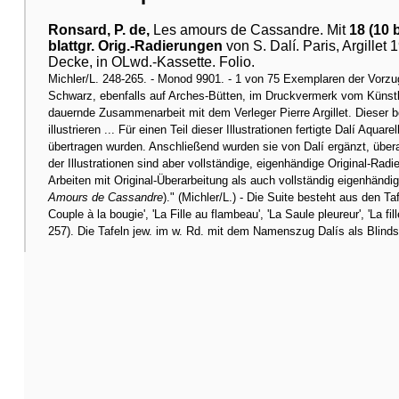
Ronsard, P. de,
Les amours de Cassandre. Mit
18 (10 
blattgr. Orig.-Radierungen
von S. Dalí. Paris, Argille
Decke, in OLwd.-Kassette. Folio.
Michler/L. 248-265. - Monod 9901. - 1 von 75 Exemplaren der Vorzugs
Schwarz, ebenfalls auf Arches-Bütten, im Druckvermerk vom Künstle
dauernde Zusammenarbeit mit dem Verleger Pierre Argillet. Dieser b
illustrieren ... Für einen Teil dieser Illustrationen fertigte Dalí Aq
übertragen wurden. Anschließend wurden sie von Dalí ergänzt, über
der Illustrationen sind aber vollständige, eigenhändige Original-Ra
Arbeiten mit Original-Überarbeitung als auch vollständig eigenhändi
Amours de Cassandre
)." (Michler/L.) - Die Suite besteht aus den Taf
Couple à la bougie', 'La Fille au flambeau', 'La Saule pleureur', 'La fil
257). Die Tafeln jew. im w. Rd. mit dem Namenszug Dalís als Blind