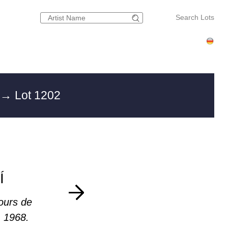
Search Lots
g
→ Lot 1202
Í
ours de
. 1968.