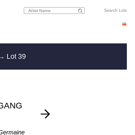
Search Lots
→ Lot 39
GANG
 Germaine