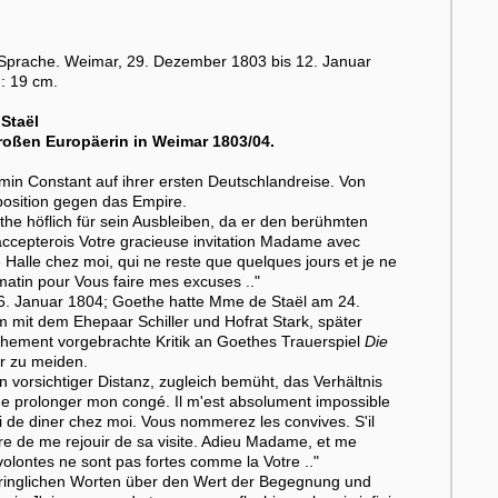
er Sprache. Weimar, 29. Dezember 1803 bis 12. Januar
 : 19 cm.
Staël
oßen Europäerin in Weimar 1803/04.
in Constant auf ihrer ersten Deutschlandreise. Von
position gegen das Empire.
he höflich für sein Ausbleiben, da er den berühmten
'accepterois Votre gracieuse invitation Madame avec
Halle chez moi, qui ne reste que quelques jours et je ne
matin pour Vous faire mes excuses .."
 6. Januar 1804; Goethe hatte Mme de Staël am 24.
it dem Ehepaar Schiller und Hofrat Stark, später
ehement vorgebrachte Kritik an Goethes Trauerspiel
Die
r zu meiden.
 vorsichtiger Distanz, zugleich bemüht, das Verhältnis
e de prolonger mon congé. Il m'est absolument impossible
ai de diner chez moi. Vous nommerez les convives. S'il
ure de me rejouir de sa visite. Adieu Madame, et me
volontes ne sont pas fortes comme la Votre .."
indringlichen Worten über den Wert der Begegnung und