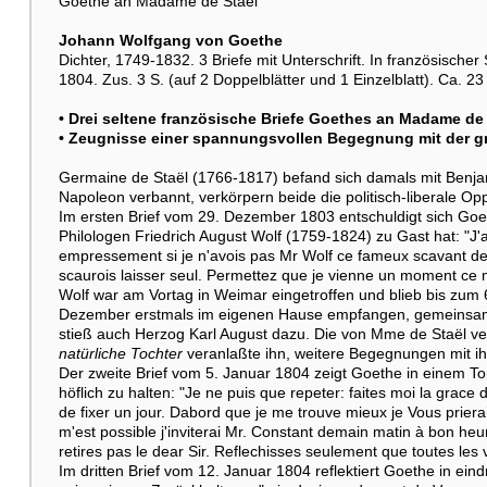
Goethe an Madame de Stael
Johann Wolfgang von Goethe
Dichter, 1749-1832. 3 Briefe mit Unterschrift. In französisch
1804. Zus. 3 S. (auf 2 Doppelblätter und 1 Einzelblatt). Ca. 23
• Drei seltene französische Briefe Goethes an Madame de 
• Zeugnisse einer spannungsvollen Begegnung mit der gr
Germaine de Staël (1766-1817) befand sich damals mit Benjam
Napoleon verbannt, verkörpern beide die politisch-liberale Op
Im ersten Brief vom 29. Dezember 1803 entschuldigt sich Goet
Philologen Friedrich August Wolf (1759-1824) zu Gast hat: "J
empressement si je n'avois pas Mr Wolf ce fameux scavant de 
scaurois laisser seul. Permettez que je vienne un moment ce 
Wolf war am Vortag in Weimar eingetroffen und blieb bis zum
Dezember erstmals im eigenen Hause empfangen, gemeinsam m
stieß auch Herzog Karl August dazu. Die von Mme de Staël v
natürliche Tochter
veranlaßte ihn, weitere Begegnungen mit ih
Der zweite Brief vom 5. Januar 1804 zeigt Goethe in einem Ton
höflich zu halten: "Je ne puis que repeter: faites moi la grac
de fixer un jour. Dabord que je me trouve mieux je Vous prier
m'est possible j'inviterai Mr. Constant demain matin à bon he
retires pas le dear Sir. Reflechisses seulement que toutes les 
Im dritten Brief vom 12. Januar 1804 reflektiert Goethe in e