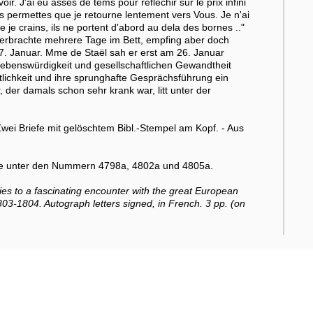
r. J'ai eu asses de tems pour reflechir sur le prix infini
ais permettes que je retourne lentement vers Vous. Je n'ai
je crains, ils ne portent d'abord au dela des bornes .."
verbrachte mehrere Tage im Bett, empfing aber doch
7. Januar. Mme de Staël sah er erst am 26. Januar
Liebenswürdigkeit und gesellschaftlichen Gewandtheit
ftlichkeit und ihre sprunghafte Gesprächsführung ein
, der damals schon sehr krank war, litt unter der
wei Briefe mit gelöschtem Bibl.-Stempel am Kopf. - Aus
e unter den Nummern 4798a, 4802a und 4805a.
es to a fascinating encounter with the great European
3-1804. Autograph letters signed, in French. 3 pp. (on