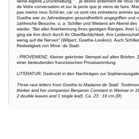
seine eigene Zurückhaltung: ".. je desire ardement de Vous revoi
de Votre conversation et sur la perte que je viens de faire. M
pas meme revu Schil-ler, car ce sont ces entretiens animés que 
Goethe war zu Jahresbeginn gesundheitlich angegriffen und 
zahlreiche Besuche, u. a. Schiller und Wieland am Abend des 
wieder. "Bei aller Anerkennung ihres geistigen Ranges, ihrer 
ging sie ihm doch durch ihr Oberflächlichkeit, ihre Leidenscha
wenig auf die Nerven" (Wilpert, Goethe-Lexikon). Auch Schiller
Redseligkeit von Mme. de Staël.
- PROVENIENZ: Kleiner gekrönter Stempel auf allen Briefen. Z
einer bedeutenden französischen Privatsammlung.
LITERATUR: Gedruckt in den Nachträgen zur Sophienausgab
Three rare letters from Goethe to Madame de Staël. Testimoni
thinker and her companion Benjamin Constant in Weimar in 180
2 double leaves and 1 single leaf). Ca. 23 : 19 cm.
(R)