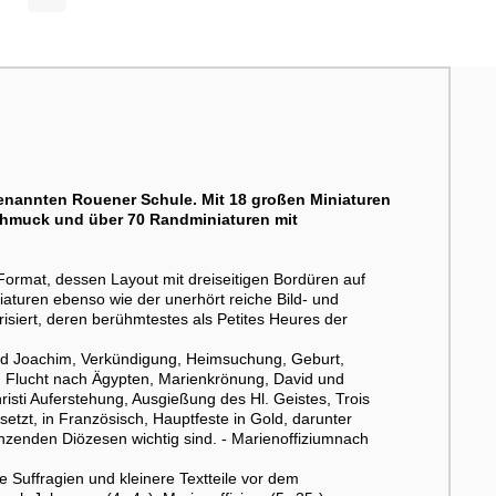
genannten Rouener Schule. Mit 18 großen Miniaturen
chmuck und über 70 Randminiaturen mit
Format, dessen Layout mit dreiseitigen Bordüren auf
aturen ebenso wie der unerhört reiche Bild- und
iert, deren berühmtestes als Petites Heures der
nd Joachim, Verkündigung, Heimsuchung, Geburt,
 Flucht nach Ägypten, Marienkrönung, David und
isti Auferstehung, Ausgießung des Hl. Geistes, Trois
setzt, in Französisch, Hauptfeste in Gold, darunter
 grenzenden Diözesen wichtig sind. - Marienoffiziumnach
ie Suffragien und kleinere Textteile vor dem