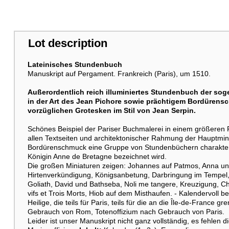
Lot description
Lateinisches Stundenbuch
Manuskript auf Pergament. Frankreich (Paris), um 1510.
Außerordentlich reich illuminiertes Stundenbuch der so
in der Art des Jean Pichore sowie prächtigem Bordürens
vorzüglichen Grotesken im Stil von Jean Serpin.
Schönes Beispiel der Pariser Buchmalerei in einem größeren 
allen Textseiten und architektonischer Rahmung der Hauptmini
Bordürenschmuck eine Gruppe von Stundenbüchern charakteris
Königin Anne de Bretagne bezeichnet wird.
Die großen Miniaturen zeigen: Johannes auf Patmos, Anna u
Hirtenverkündigung, Königsanbetung, Darbringung im Tempel,
Goliath, David und Bathseba, Noli me tangere, Kreuzigung, Chr
vifs et Trois Morts, Hiob auf dem Misthaufen. - Kalendervoll be
Heilige, die teils für Paris, teils für die an die Île-de-France
Gebrauch von Rom, Totenoffizium nach Gebrauch von Paris.
Leider ist unser Manuskript nicht ganz vollständig, es fehlen d