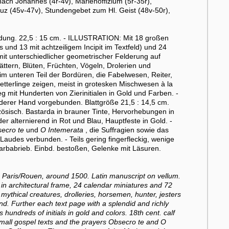
ach Johannes (4r-4v), Marienoffizium (5r-35r),
z (45v-47v), Stundengebet zum Hl. Geist (48v-50r),
ung. 22,5 : 15 cm. - ILLUSTRATION: Mit 18 großen
 und 13 mit achtzeiligem Incipit im Textfeld) und 24
it unterschiedlicher geometrischer Felderung auf
ttern, Blüten, Früchten, Vögeln, Drolerien und
 unteren Teil der Bordüren, die Fabelwesen, Reiter,
tterlinge zeigen, meist in grotesken Mischwesen à la
 mit Hunderten von Zierinitialen in Gold und Farben. -
derer Hand vorgebunden. Blattgröße 21,5 : 14,5 cm.
nzösisch. Bastarda in brauner Tinte, Hervorhebungen in
der alternierend in Rot und Blau, Hauptfeste in Gold. -
ecro te
und
O Intemerata
, die Suffragien sowie das
e Laudes verbunden. - Teils gering fingerfleckig, wenige
 Farbabrieb. Einbd. bestoßen, Gelenke mit Läsuren.
m Paris/Rouen, around 1500. Latin manuscript on vellum.
 in architectural frame, 24 calendar miniatures and 72
mythical creatures, drolleries, horsemen, hunter, jesters
d. Further each text page with a splendid and richly
 hundreds of initials in gold and colors. 18th cent. calf
 small gospel texts and the prayers Obsecro te and O