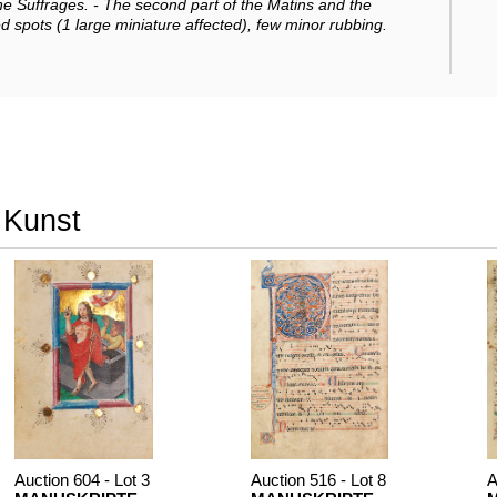
the Suffrages. - The second part of the Matins and the
d spots (1 large miniature affected), few minor rubbing.
r Kunst
Auction 604 - Lot 3
Auction 516 - Lot 8
A