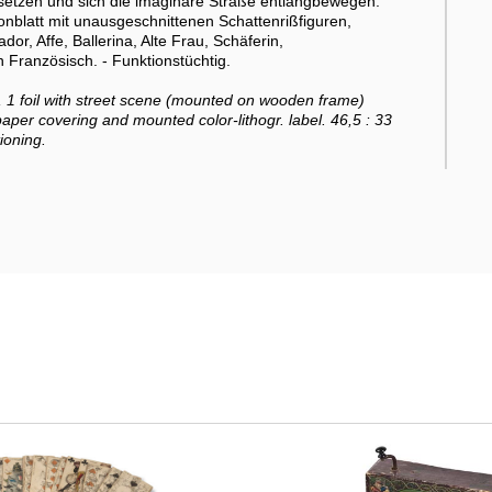
ersetzen und sich die imaginäre Straße entlangbewegen.
rtonblatt mit unausgeschnittenen Schattenrißfiguren,
or, Affe, Ballerina, Alte Frau, Schäferin,
n Französisch. - Funktionstüchtig.
), 1 foil with street scene (mounted on wooden frame)
paper covering and mounted color-lithogr. label. 46,5 : 33
ioning.