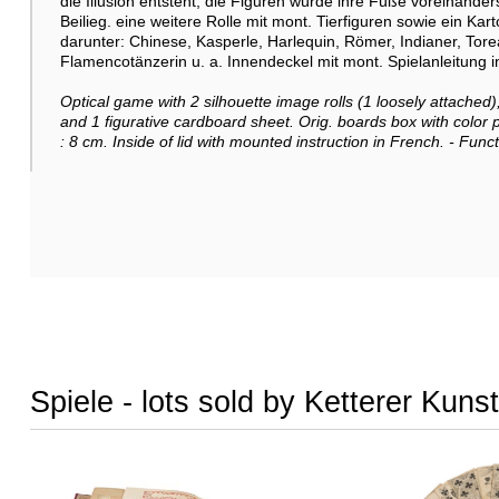
die Illusion entsteht, die Figuren würde ihre Füße voreinand
Beilieg. eine weitere Rolle mit mont. Tierfiguren sowie ein Ka
darunter: Chinese, Kasperle, Harlequin, Römer, Indianer, Toread
Flamencotänzerin u. a. Innendeckel mit mont. Spielanleitung i
Optical game with 2 silhouette image rolls (1 loosely attached
and 1 figurative cardboard sheet. Orig. boards box with color 
: 8 cm. Inside of lid with mounted instruction in French. - Funct
Spiele - lots sold by Ketterer Kunst