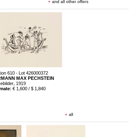
+
and all other offers
ion 610 - Lot 426000372
RMANN MAX PECHSTEIN
ebilder
, 1919
imate:
€ 1,600 / $ 1,840
+
all