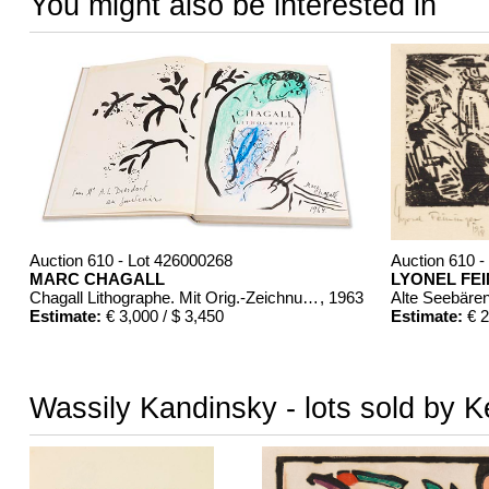
You might also be interested in
Auction 610 - Lot 426000268
Auction 610 -
MARC CHAGALL
LYONEL FE
Chagall Lithographe. Mit Orig.-Zeichnung von Chagall
, 1963
Alte Seebäre
Estimate:
€ 3,000 / $ 3,450
Estimate:
€ 2
Wassily Kandinsky - lots sold by K