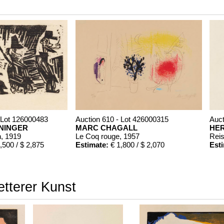
 Lot 126000483
Auction 610 - Lot 426000315
Auct
ININGER
MARC CHAGALL
HE
n
, 1919
Le Coq rouge
, 1957
Reis
,500 / $ 2,875
Estimate:
€ 1,800 / $ 2,070
Est
etterer Kunst