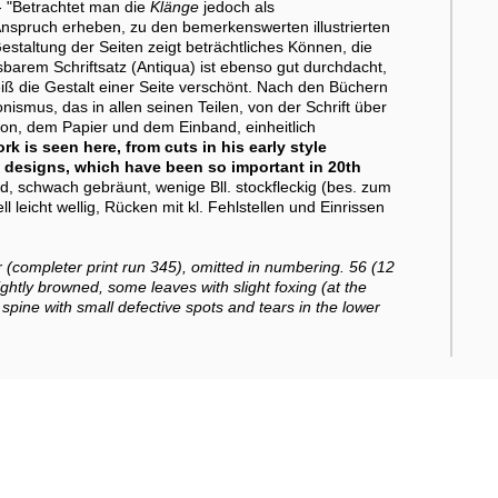
 - "Betrachtet man die
Klänge
jedoch als
Anspruch erheben, zu den bemerkenswerten illustrierten
staltung der Seiten zeigt beträchtliches Können, die
arem Schriftsatz (Antiqua) ist ebenso gut durchdacht,
ß die Gestalt einer Seite verschönt. Nach den Büchern
nismus, das in allen seinen Teilen, von der Schrift über
ion, dem Papier und dem Einband, einheitlich
k is seen here, from cuts in his early style
e designs, which have been so important in 20th
nd, schwach gebräunt, wenige Bll. stockfleckig (bes. zum
 leicht wellig, Rücken mit kl. Fehlstellen und Einrissen
er (completer print run 345), omitted in numbering. 56 (12
ightly browned, some leaves with slight foxing (at the
, spine with small defective spots and tears in the lower