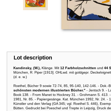
Lot description
Kandinsky, (W.),
Klänge. Mit
12 Farbholzschnitten
und
44 
München, R. Piper [1913]. OHLwd. mit goldgepr. Deckelvignette 
(d. e. w.)
Roethel, Bücher 9 sowie 72-74, 85, 95-140, 142-146. - Dok.-Bi
schönsten modernen illustrierten Bücher."
- Jentsch 9. - La
Book 138. - From Manet to Hockney 31. - Grohmann S. 413. -
1981, Nr. 85. - Papiergesänge. Kat. München 1992, Nr. 24. - 
Künstler und den Verlag (GA 345; vgl. Roethel S. 446), Exem
Bütten. Gedruckt bei Poeschel und Trepte in Leipzig, Druck de