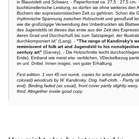
in Blauviolett und Schwarz. - Papierformat ca. 27,5 : 27,5 cm.
buchkünstlerische Leistung, so dürfen sie ohne weiteres den 
Büchern der expressionistischen Zeit zu gehören. Schon die Ge
rhythmische Spannung zwischen Holzschnitt und genußvoll lesb
wie die großzügige Verwendung des Unbedruckten als Blattwei
des Jugendstils ist dieses das erste aus der Zeit des Expressio
deren Grad und Durchschuß bis zum Satzspiegel, der Illustrat
durchkomponiert ist" (Lang). -
"The range of Kandinsky's wor
reminiscent of folk art and Jugendstil to his nonobjectiv
century art"
(Garvey). - Die Holzschnitte leicht durchschlage
Ende). Einband wie meist etw. verblichen, VDeckelbezug partiell
im unt. Drittel. Innen insges. von guter Erhaltung.
First edition. 1 von 45 not numb. copies for artist and publish
colored) woodcuts by W. Kandinsky. Orig. half-cloth. - Partly sl
end). Binding faded (as usual), front cover partly slightly wavy
third. Altogether inside good copy.