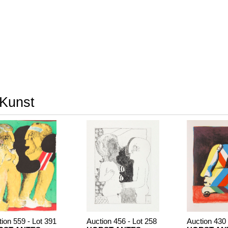
 Kunst
ion 559 - Lot 391
Auction 456 - Lot 258
Auction 430 