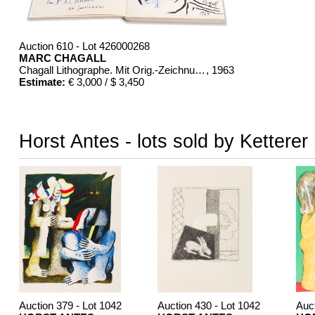
Auction 610 - Lot 426000268
MARC CHAGALL
Chagall Lithographe. Mit Orig.-Zeichnung von Chagall
, 1963
Estimate:
€ 3,000 / $ 3,450
Horst Antes - lots sold by Ketterer
Auction 379 - Lot 1042
Auction 430 - Lot 1042
Auct