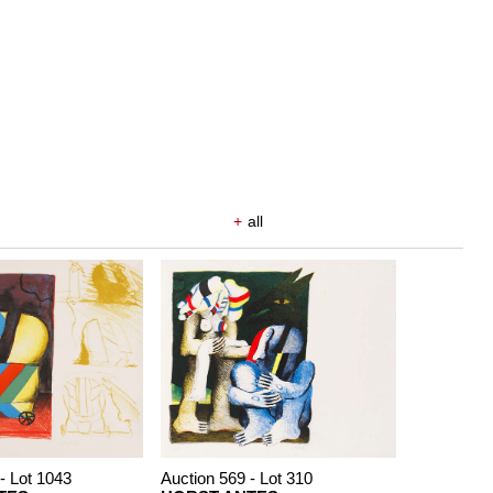
+
all
- Lot 1043
Auction 569 - Lot 310