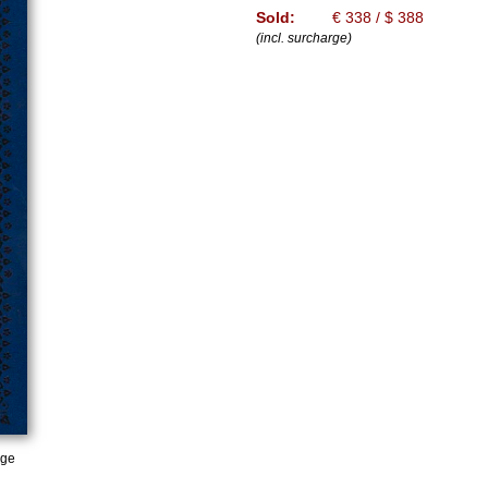
Sold:
€ 338 / $ 388
(incl. surcharge)
age