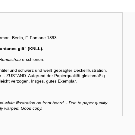
oman. Berlin, F. Fontane 1893.
ontanes gilt" (KNLL).
 Rundschau
erschienen.
tel und schwarz und weiß geprägter Deckelillustration.
en. - ZUSTAND: Aufgrund der Papierqualität gleichmäßig
leicht verzogen. Insges. gutes Exemplar.
and-white illustration on front board. - Due to paper quality
htly warped. Good copy.