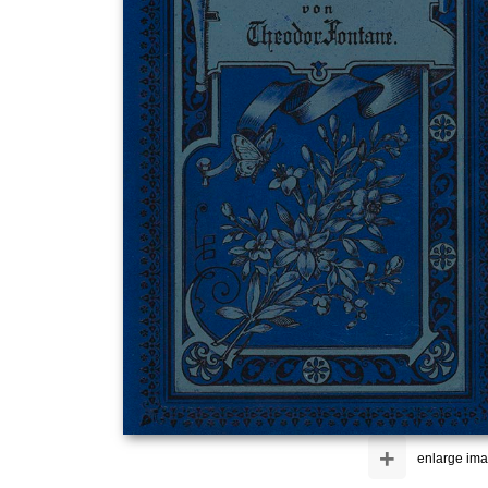
+
enlarge im