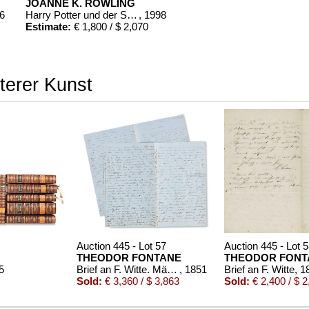
JOANNE K. ROWLING
86
Harry Potter und der Stein der Weisen. Harry Potter und die Kammer des Schreckens. Signiert.
, 1998
Estimate:
€ 1,800 / $ 2,070
terer Kunst
Auction 445 - Lot 57
Auction 445 - Lot 
THEODOR FONTANE
THEODOR FONT
5
Brief an F. Witte. März 1851
, 1851
Brief an F. Witte, 
Sold:
€ 3,360 / $ 3,863
Sold:
€ 2,400 / $ 2