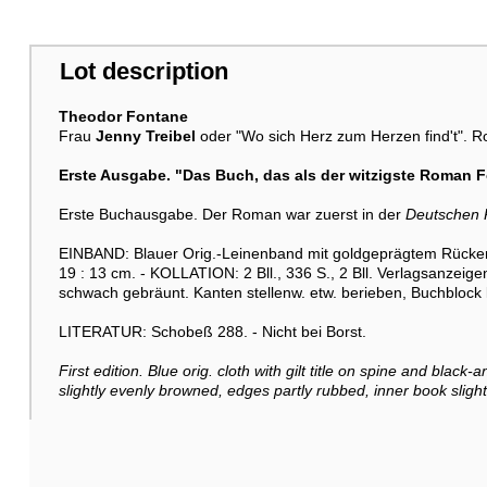
Lot description
Theodor Fontane
Frau
Jenny Treibel
oder "Wo sich Herz zum Herzen find't". R
Erste Ausgabe. "Das Buch, das als der witzigste Roman F
Erste Buchausgabe. Der Roman war zuerst in der
Deutschen
EINBAND: Blauer Orig.-Leinenband mit goldgeprägtem Rückenti
19 : 13 cm. - KOLLATION: 2 Bll., 336 S., 2 Bll. Verlagsanzeig
schwach gebräunt. Kanten stellenw. etw. berieben, Buchblock 
LITERATUR: Schobeß 288. - Nicht bei Borst.
First edition. Blue orig. cloth with gilt title on spine and black-
slightly evenly browned, edges partly rubbed, inner book slig