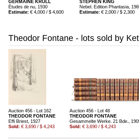
GERMAINE KRULL
STEPHEN KING
Ètudes de nu
, 1930
Nebel. Edition Phantasia
, 19
Estimate:
€ 4,000 / $ 4,600
Estimate:
€ 2,000 / $ 2,300
Theodor Fontane - lots sold by Ket
Auction 456 - Lot 162
Auction 456 - Lot 48
THEODOR FONTANE
THEODOR FONTANE
Effi Briest
, 1927
Gesammelte Werke. 21 Bde.
, 190
Sold:
€ 3,690 / $ 4,243
Sold:
€ 3,690 / $ 4,243