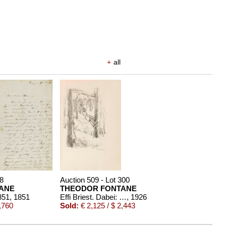
+
all
58
Auction 509 - Lot 300
ANE
THEODOR FONTANE
1851
, 1851
Effi Briest. Dabei: Behmer, Effi-Briest-Einband
, 1926
,760
Sold:
€ 2,125 / $ 2,443