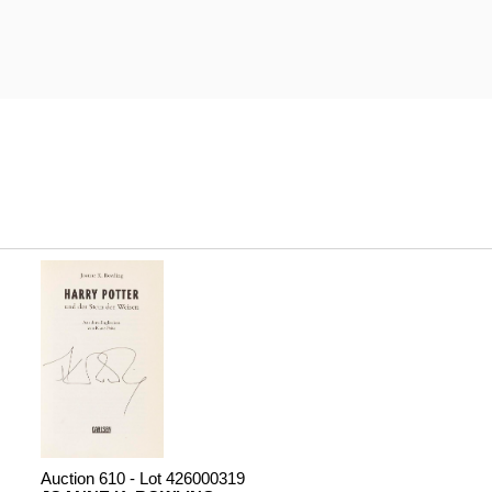
Auction 610 - Lot 426000319