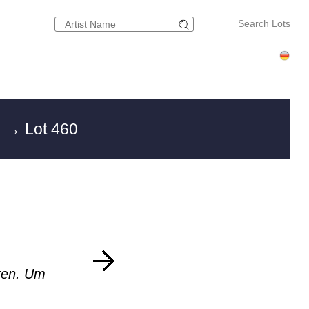
Search Lots
g
→ Lot 460
ten. Um