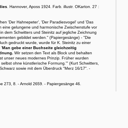
dies
. Hannover, Aposs 1924. Farb. illustr. OKarton. 27 :
chen 'Der Hahnepeter', 'Der Paradiesvogel' und 'Das
en eine gelungene und harmonische Zwischenstufe vor
n dem Schwitters und Steinitz auf jegliche Zeichnung
Elementen gebildet werden." (Papiergesänge) - "Die
Buch gedruckt wurde, wurde für K. Steinitz zu einer
 '
Man gebe einer Buchseite gleichzeitig
dnung.
Wir setzen den Text als Block und behalten
ist unser neues modernes Prinzip. Früher wurden
n selbst ohne künstlerische Formung.'" (Kurt Schwitters,
d Schwarz sowie mit dem Überdruck "Merz 16/17". -
abe 273, 8. - Arnold 2659. - Papiergesänge 46.