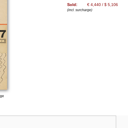
Sold:
€ 4,440 / $ 5,106
(incl. surcharge)
age