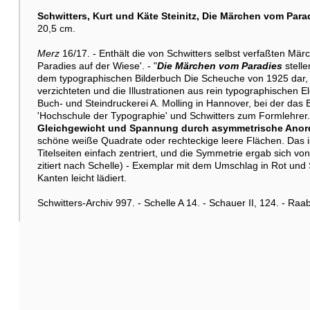
Schwitters, Kurt und Käte Steinitz,
Die Märchen vom Para
20,5 cm.
Merz
16/17. - Enthält die von Schwitters selbst verfaßten Mär
Paradies auf der Wiese'. - "
Die Märchen vom Paradies
stell
dem typographischen Bilderbuch Die Scheuche von 1925 dar, i
verzichteten und die Illustrationen aus rein typographischen 
Buch- und Steindruckerei A. Molling in Hannover, bei der das 
'Hochschule der Typographie' und Schwitters zum Formlehrer.
Gleichgewicht und Spannung durch asymmetrische Anor
schöne weiße Quadrate oder rechteckige leere Flächen. Das 
Titelseiten einfach zentriert, und die Symmetrie ergab sich vo
zitiert nach Schelle) - Exemplar mit dem Umschlag in Rot un
Kanten leicht lädiert.
Schwitters-Archiv 997. - Schelle A 14. - Schauer II, 124. - Ra