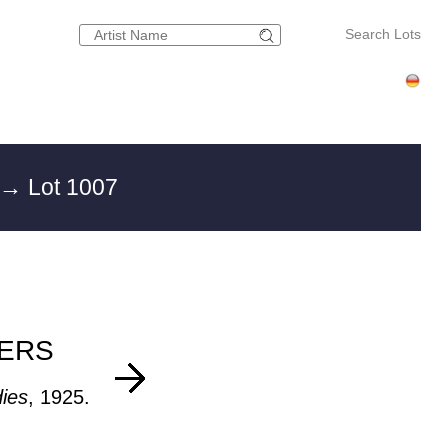
Search Lots
→ Lot 1007
TERS
ies
, 1925.