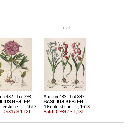
+
all
on 482 - Lot 398
Auction 482 - Lot 393
ILIUS BESLER
BASILIUS BESLER
4 Kupferstiche (Paeonia flore pleno/Iris bulbosa/Tripolium/Arba Judea)
, 1613
4 Kupferstiche (Gladiolus/Cyclamen/Bellis/Asphodelus)
, 1613
:
€ 984 / $ 1,131
Sold:
€ 984 / $ 1,131