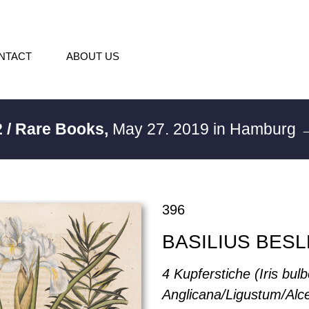
NTACT
ABOUT US
 / Rare Books,
May 27. 2019 in Hamburg
→
396
BASILIUS BES
4 Kupferstiche (Iris bul
Anglicana/Ligustum/Alc