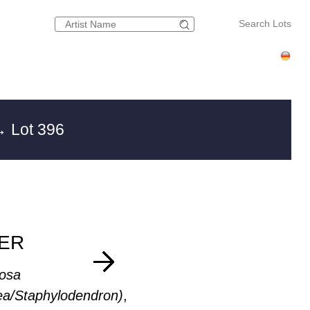
Search Lots
 Lot 396
LER
bosa
ea/Staphylodendron)
,