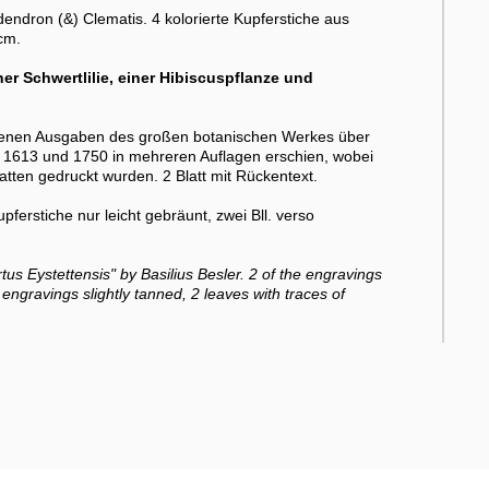
odendron (&) Clematis. 4 kolorierte Kupferstiche aus
cm.
er Schwertlilie, einer Hibiscuspflanze und
edenen Ausgaben des großen botanischen Werkes über
en 1613 und 1750 in mehreren Auflagen erschien, wobei
atten gedruckt wurden. 2 Blatt mit Rückentext.
ferstiche nur leicht gebräunt, zwei Bll. verso
us Eystettensis" by Basilius Besler. 2 of the engravings
 engravings slightly tanned, 2 leaves with traces of