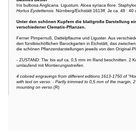
Iris bulbosa Anglicana. Ligustum. Alcea syriaca flore. Staphyl
Hortus Eystettensis.
Nürnberg/Eichstätt 1613ff. Je ca. 48 : 40 
Unter den schönen Kupfern die blattgroße Darstellung ein
verschiedener Clematis-Pflanzen.
Ferner Pimpernuß, Dattelpflaume und Liguster. Aus verschi
den fürstbischöflichen Barockgarten in Eichstätt, das zwisch
die schönen Pflanzendarstellungen jeweils von den Original-Pl
- ZUSTAND: Tlw. bis auf ca. 0,5 mm im Rand beschnitten. 2 Kup
umlaufend mit Montierungsstreifen.
4 colored engravings from different editions 1613-1750 of "Hort
with text on verso. - Partly trimmed to 0,5 mm of the margin, 2
mounting on verso.
(R)