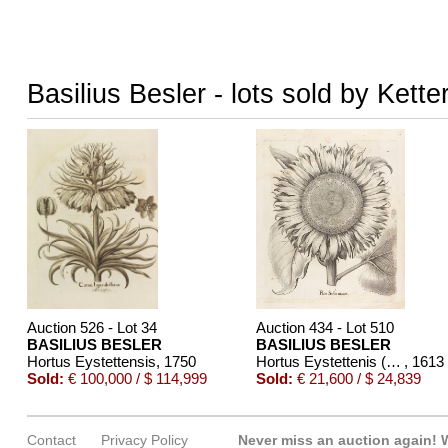
Basilius Besler - lots sold by Kette
Auction 526 - Lot 34
Auction 434 - Lot 510
BASILIUS BESLER
BASILIUS BESLER
Hortus Eystettensis
, 1750
Hortus Eystettenis (Fragment mit ca. 190 Bll.)
, 1613
Sold:
€ 100,000 / $ 114,999
Sold:
€ 21,600 / $ 24,839
Contact
Privacy Policy
Never miss an auction again!
W