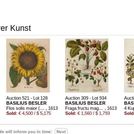
rer Kunst
Auction 521 - Lot 128
Auction 309 - Lot 934
Aucti
BASILIUS BESLER
BASILIUS BESLER
BAS
Flos solis maior (aus Hortus Eystettensis)
, 1613
Fraga fructu magno/Großfrüchtige Erdbeere.
, 1613
Sold:
€ 4,500 / $ 5,175
Sold:
€ 1,560 / $ 1,793
Sold
e will inform you in time:
Next