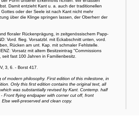
er Form unserer Erkenntnis richten. Wir erfassen
st. Damit entzieht Kant u. a. auch der traditionellen
Gottes oder der Seele ist nach Kant nicht mehr
zung über die Klinge springen lassen, der Oberherr der
nd floraler Rückenprägung, in zeitgenössischem Papp-
 Vord. flieg. Vorsatzbl. mit Eckabschnitt unten, vord.
ben, Rücken am unt. Kap. mit schmaler Fehlstelle.
ENZ: Vorsatz mit altem Besitzeintrag "Commissions
seit fast 100 Jahren in Familienbesitz.
 3, 6. - Borst 417.
of modern philosophy. First edition of this milestone, in
. Only this first edition contains the original text, all
which was substantially revised by Kant. Contemp. half
 - Front flying endpaper with corner cut off, front
 Else well-preserved and clean copy.