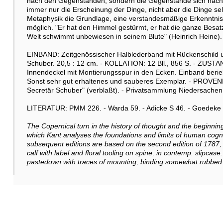
nach den Gegenständen, sondern die Gegenstände sich nach d
immer nur die Erscheinung der Dinge, nicht aber die Dinge selb
Metaphysik die Grundlage, eine verstandesmäßige Erkenntnis 
möglich. "Er hat den Himmel gestürmt, er hat die ganze Besat
Welt schwimmt unbewiesen in seinem Blute" (Heinrich Heine).
EINBAND: Zeitgenössischer Halblederband mit Rückenschild u
Schuber. 20,5 : 12 cm. - KOLLATION: 12 Bll., 856 S. - ZUSTAND:
Innendeckel mit Montierungsspur in den Ecken. Einband berie
Sonst sehr gut erhaltenes und sauberes Exemplar. - PROVENI
Secretär Schuber" (verblaßt). - Privatsammlung Niedersachen, 
LITERATUR: PMM 226. - Warda 59. - Adicke S 46. - Goedeke V,
The Copernical turn in the history of thought and the beginning 
which Kant analyses the foundations and limits of human cognition
subsequent editions are based on the second edition of 1787, 
calf with label and floral tooling on spine, in contemp. slipcase.
pastedown with traces of mounting, binding somewhat rubbed.