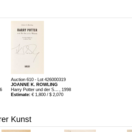
Auction 610 - Lot 426000319
JOANNE K. ROWLING
86
Harry Potter und der Stein der Weisen. Harry Potter und die Kammer des Schreckens. Signiert.
, 1998
Estimate:
€ 1,800 / $ 2,070
rer Kunst