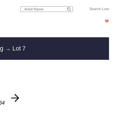
Search Lots
rg
→ Lot 7
64