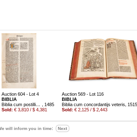
Auction 604 - Lot 4
Auction 569 - Lot 116
BIBLIA
BIBLIA
Biblia cum postillis Nicolai de Lyra
, 1485
Biblia cum concordantijs veteris
, 151
Sold:
€ 3,810 / $ 4,381
Sold:
€ 2,125 / $ 2,443
e will inform you in time:
Next