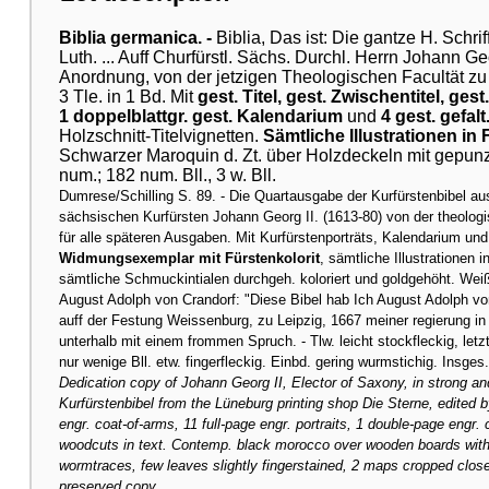
Biblia germanica. -
Biblia, Das ist: Die gantze H. Schri
Luth. ... Auff Churfürstl. Sächs. Durchl. Herrn Johann 
Anordnung, von der jetzigen Theologischen Facultät zu 
3 Tle. in 1 Bd. Mit
gest. Titel, gest. Zwischentitel, ges
1 doppelblattgr. gest. Kalendarium
und
4 gest. gefalt
Holzschnitt-Titelvignetten.
Sämtliche Illustrationen in 
Schwarzer Maroquin d. Zt. über Holzdeckeln mit gepunz
num.; 182 num. Bll., 3 w. Bll.
Dumrese/Schilling S. 89. - Die Quartausgabe der Kurfürstenbibel aus
sächsischen Kurfürsten Johann Georg II. (1613-80) von der theologi
für alle späteren Ausgaben. Mit Kurfürstenporträts, Kalendarium u
Widmungsexemplar mit Fürstenkolorit
, sämtliche Illustrationen 
sämtliche Schmuckintialen durchgeh. koloriert und goldgehöht. Wei
August Adolph von Crandorf: "Diese Bibel hab Ich August Adolph vo
auff der Festung Weissenburg, zu Leipzig, 1667 meiner regierung in 
unterhalb mit einem frommen Spruch. - Tlw. leicht stockfleckig, letz
nur wenige Bll. etw. fingerfleckig. Einbd. gering wurmstichig. Insge
Dedication copy of Johann Georg II, Elector of Saxony, in strong and
Kurfürstenbibel from the Lüneburg printing shop Die Sterne, edited by 
engr. coat-of-arms, 11 full-page engr. portraits, 1 double-page engr
woodcuts in text. Contemp. black morocco over wooden boards with gil
wormtraces, few leaves slightly fingerstained, 2 maps cropped clos
preserved copy.