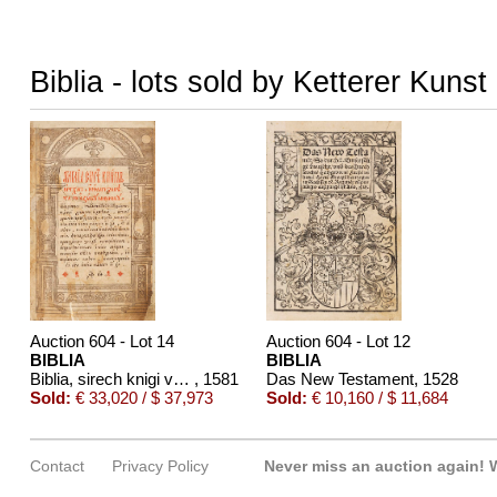
Biblia - lots sold by Ketterer Kunst
Auction 604 - Lot 14
Auction 604 - Lot 12
BIBLIA
BIBLIA
Biblia, sirech knigi vetkhago i novago saveta. Ostrog
, 1581
Das New Testament
, 1528
Sold:
€ 33,020 / $ 37,973
Sold:
€ 10,160 / $ 11,684
Contact
Privacy Policy
Never miss an auction again!
W