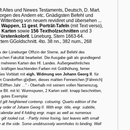
fft Altes und Newes Testaments, Deutsch, D. Mart.
Georgen des Andern etc. Gnädigsten Befehl und
Wittenberg von neuem revidiret und übersehen ...
t. Wappen, 11 gest. Porträt-Tafeln
(mit Text verso),
. Karten
sowie
156 Textholzschnitten
und 3
Fürstenkolorit
. Lüneburg, Stern 1663-64.
tem GGoldschnitt. 4to. 38 nn., 382 num., 268
 der Lüneburger Offizin der Sterne, auf Befehl des
schen Fakultät bearbeitet. Die Ausgabe galt als grundlegend
nd mehreren Karten des Hl. Landes. Außergewöhnliches
in kräftigen leuchtenden Farben mit Goldhöhung, ferner
ßes Vorblatt mit
eigh. Widmung von Johann Georg II
. für
n Crandorffen g[e]ben, dieses mahlen Fennerichen [Fähnrich]
Eilfften Jahr ..." - Oberhalb mit seinem vollen Namenszug,
te Bll. mit kl. Wurmspuren, 2 Karten seitl. knapp beschnitten,
s. gutes Exemplar.
 gilt heightened contemp. colouring. Quarto edition of the
order of Johann Georg II. With engr. title, engr. subtitle,
. calendar and 4 folding engr. maps as well as numerous
t tooled cut. - Partly minor foxing, last leaves with small
e at the side. Some unobtrusively wormholes to binding. Well