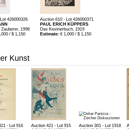
 Lot 426000326
Auction 610 - Lot 426000371
ANN
PAUL ERICH KÜPPERS
r Zauberer
, 1998
Das Kestnerbuch
, 1919
,000 / $ 1,150
Estimate:
€ 1,000 / $ 1,150
rer Kunst
421 - Lot 916
Auction 421 - Lot 915
Auction 301 - Lot 1918
A