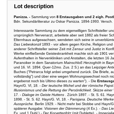
Lot description
Panizza. -
Sammlung von
8 Erstausgaben und 2 eigh. Post
Bdn. Sekundärliteratur zu Oskar Panizza. 1894-1993. Versch.
Interessante Sammlung zu dem eigenwilligen Schriftsteller u
ursprünglich Nervenarzt, arbeitete aber seit 1882 als freier Sch
Elternhaus aufgewachsen, wendeten sich seine in unverblümte
Das Liebeskonzil
1893 - vor allem gegen Kirche, Religion und
anderer Schriftsteller seiner Zeit mit Zensur und Justiz in Konf
Werke einfließende Geisteskrankheit machte sich ab 1901 ver
Aufenthalten in Nervenkliniken und Anstalten, die letzten 16 
Paranoiker in dem Sanatorium
Mainschloß Herzoghöh
in Bayr
und 16. VI. 1894. Quer-12mo. Zus. 2 S.) an das Leipziger Anti
Buches ("Petrarca folgt anbei umgehend zurück. Die Briefe, au
vollständig") und über eine wegen Wohnungswechsel noch nic
ergebenst noch bis Ultimo dieses zu warten"). - Die
Erstausg
Hayn/G. VI, 18. -
Der teutsche Michel und der römische Papst
Illusionismus und die Rettung der Persönlichkeit. Skizze ein
17. -
Dialoge im Geiste Huttens
. Zürich 1897. - St. S. 61. Hay
1898. - St. S. 62. Hayn/G. VI, 18. -
Parisjana. Deutsche Werke
Aussprüche.
Berlin 1929. - Nicht mehr bei Stobbe und Hayn/G. 
späterer Ausgabe:
Visionen der Dämmerung
(4 Ex.). -
Das Lie
Ex. und 1 Dubl.) -
Der Korvettenfritz
(mit Dublette). -
Imperialj