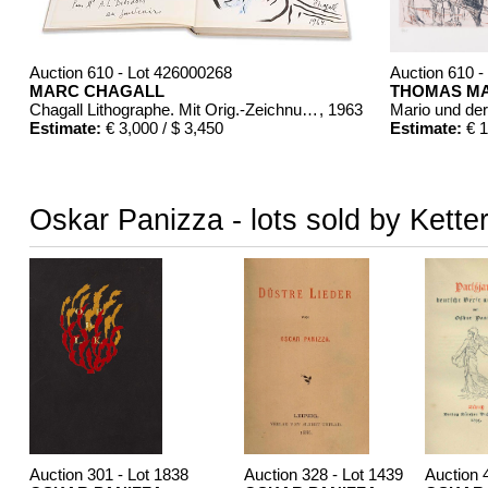
Auction 610 - Lot 426000268
Auction 610 -
MARC CHAGALL
THOMAS M
Chagall Lithographe. Mit Orig.-Zeichnung von Chagall
, 1963
Mario und de
Estimate:
€ 3,000 / $ 3,450
Estimate:
€ 1
Oskar Panizza - lots sold by Kette
Auction 301 - Lot 1838
Auction 328 - Lot 1439
Auction 