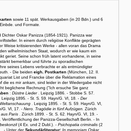
karten
sowie 11 spät. Werkausgaben (in 20 Bdn.) und 6
 Einbde. und Formate.
nd Dichter Oskar Panizza (1854-1921). Panizza war
riftsteller. In einem durch religiöse Konflikte geprägten
r Weise kritisierenden Werke - allen voran das Drama
 den wilhelminischen Staat, wodurch er wie kaum ein
likt geriet. Seine schon früh latent vorhandene, in seine
stärkt bemerkbar und führte zu sporadischen
Jahre seines Lebens verbrachte er als entmündigter
euth. - Die beiden
eigh. Postkarten
(München, 12. II.
quariat List und Francke über die Reklamation eines
f die es mir ankam, sind leider in der Wiedergabe nicht
ht beglichene Rechnung ("Ich ersuche Sie ganz
aben
:
Düstre Lieder
. Leipzig 1886. - Stobbe S. 57.
.
Leipzig 1895. - St. S. 59. Hayn/G. VI, 18. -
Der
er Weltanschauung
. Leipzig 1895. - St. S. 59. Hayn/G. VI,
n/G. VI, 17. -
Nero. Tragödie in fünf Aufzügen.
Zürich
 aus Paris
. Zürich 1899. - St. S. 62. Hayn/G. VI, 19. -
Veröffentlichung der Panizza-Gesellschaft Berlin. - In
beskonzil
(4 Ex. und 2 Dubl.). -
Psichopatia criminalis
(2
a
. - Unter der
Sekundärliteratur:
In memoriam Oskar