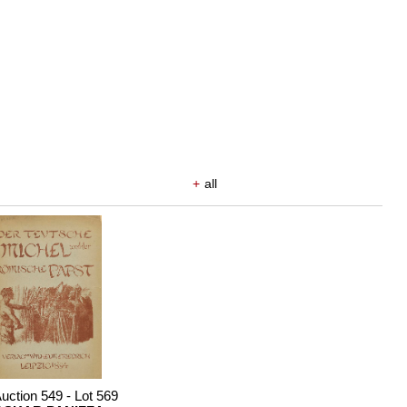
+
all
uction 549 - Lot 569