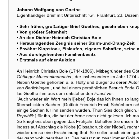
Johann Wolfgang von Goethe
Eigenhändiger Brief mit Unterschrift "G". Frankfurt, 23. Dezem
• Sehr früher, großartiger Brief Goethes, geschrieben k
• Von größter Seltenheit
• An den Dichter Heinrich Christian Boie
• Herausragendes Zeugnis seiner Sturm-und-Drang-Zeit
• Erwähnt Klopstock, Eislaufen, eigenes Schaffen, seine c
• Aus durchgehendem Familienbesitz
• Erstmals auf einer Auktion
An Heinrich Christian Boie (1744-1806), Mitbegründer des G
Göttinger Musenalmanachs
, der insbesondere im Jahr 1774 
Neben Goethe gehörten u. a. Hölty und Bürger zu deren Auto
von Berlichingen
, und bei einem persönlichen Besuch Ende O
las Goethe ihm aus dem entstehenden
Faust
vor.
"Auch wieder ein Wort mein l[ieber] Boje das ich Ihnen so lang
überschickten Sachen. [Gottlob Friedrich Ernst] Schönborn schr
einige Sachen für ihn senden würden. Thun Sies doch gleich,
Republik
] für ihn, die hat der Arme noch nicht gelesen. Ich 
So kriegt ers eben gegen das Frühjahr. Behalten Sie unsern 
indess auf Abschlag die Niobe [Gipsabdruck der Niobe], recht w
wieder um so eine Erscheinung thut. Sie sollen auch einen g
der ganz wohl gerathen ist. Das heisst nun zwar immer Gold g