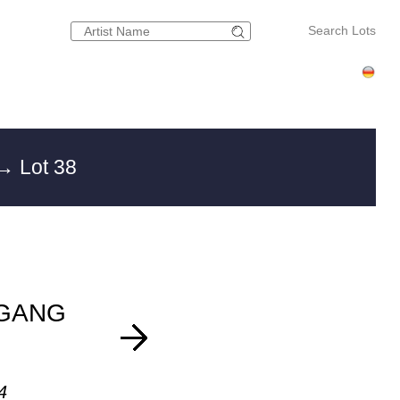
Search Lots
→ Lot 38
GANG
4