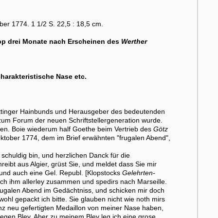
ber 1774. 1 1/2 S. 22,5 : 18,5 cm.
napp drei Monate nach Erscheinen des
Werther
harakteristische Nase etc.
öttinger Hainbunds und Herausgeber des bedeutenden
zum Forum der neuen Schriftstellergeneration wurde.
ren. Boie wiederum half Goethe beim Vertrieb des
Götz
ktober 1774, dem im Brief erwähnten "frugalen Abend",
 schuldig bin, und herzlichen Danck für die
eibt aus Algier, grüst Sie, und meldet dass Sie mir
 und auch eine Gel. Republ. [Klopstocks
Gelehrten-
mach ihm allerley zusammen und spedirs nach Marseille.
frugalen Abend im Gedächtniss, und schicken mir doch
ohl gepackt ich bitte. Sie glauben nicht wie noth mirs
anz neu gefertigten Medaillon von meiner Nase haben,
egen Bley, Aber zu meinem Bley leg ich eine grose