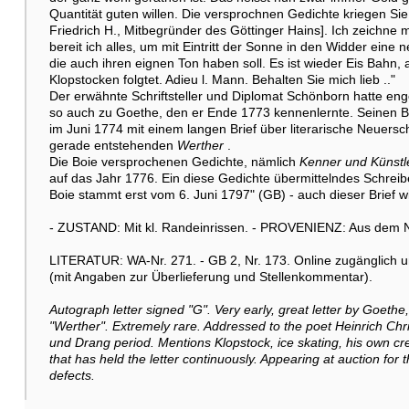
Quantität guten willen. Die versprochnen Gedichte kriegen Si
Friedrich H., Mitbegründer des Göttinger Hains]. Ich zeichne m
bereit ich alles, um mit Eintritt der Sonne in den Widder eine
die auch ihren eignen Ton haben soll. Es ist wieder Eis Bahn, 
Klopstocken folgtet. Adieu l. Mann. Behalten Sie mich lieb .."
Der erwähnte Schriftsteller und Diplomat Schönborn hatte en
so auch zu Goethe, den er Ende 1773 kennenlernte. Seinen Be
im Juni 1774 mit einem langen Brief über literarische Neuer
gerade entstehenden
Werther
.
Die Boie versprochenen Gedichte, nämlich
Kenner und Künstl
auf das Jahr 1776. Ein diese Gedichte übermittelndes Schreiben
Boie stammt erst vom 6. Juni 1797" (GB) - auch dieser Brief wi
- ZUSTAND: Mit kl. Randeinrissen. - PROVENIENZ: Aus dem Na
LITERATUR: WA-Nr. 271. - GB 2, Nr. 173. Online zugänglich u
(mit Angaben zur Überlieferung und Stellenkommentar).
Autograph letter signed "G". Very early, great letter by Goethe,
"Werther". Extremely rare. Addressed to the poet Heinrich Chris
und Drang period. Mentions Klopstock, ice skating, his own cre
that has held the letter continuously. Appearing at auction for t
defects.