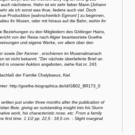
e auch nächstens. Hahn ist ein sehr lieber Mann [Johann
ehr als ich sonst was thue, liedere auch viel. Doch
 neue Producktion [wahrscheinlich
Egmont
] zu beginnen,
adieu ihr Musen, oder mit hinaus auf die Bahn, wohin ihr
ge Beziehungen zu den Mitgliedern des Göttinger Hains,
richt von der Reise nach Algier beantwortete Goethe
scheinungen und eigene Werke, vor allem über den
er
sowie
Der Kenner
, erschienen im Musenalmanach
 ist nicht bekannt. "Der nächste überlieferte Brief an
rd in unserer Auktion angeboten, siehe Kat.nr. 243.
chlaß der Familie Chalybaeus, Kiel.
nter: http://goethe-biographica.de/id/GB02_BR173_0
 written just under three months after the publication of
tian Boie, giving an outstanding insight into his Sturm
ative work, his characteristic nose, etc. From a family
he first time. 1 1/2 pp. 22,5 : 18,5 cm. - Slight marginal