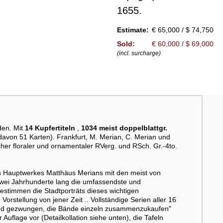
1655.
Estimate:
€ 65,000 / $ 74,750
Sold:
€ 60,000 / $ 69,000
(incl. surcharge)
den. Mit
14 Kupfertiteln
,
1034 meist doppelblattgr.
davon 51 Karten). Frankfurt, M. Merian, C. Merian und
cher floraler und ornamentaler RVerg. und RSch. Gr.-4to.
 Hauptwerkes Matthäus Merians mit den meist von
 zwei Jahrhunderte lang die umfassendste und
estimmen die Stadtporträts dieses wichtigen
rstellung von jener Zeit .. Vollständige Serien aller 16
ind gezwungen, die Bände einzeln zusammenzukaufen"
 Auflage vor (Detailkollation siehe unten), die Tafeln