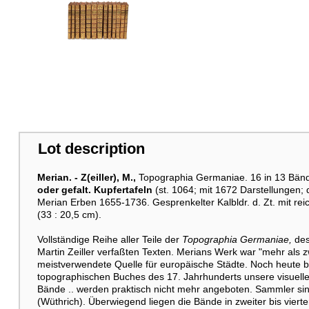
Lot description
Merian. -
Z(eiller), M.,
Topographia Germaniae. 16 in 13 Bän
oder gefalt. Kupfertafeln
(st. 1064; mit 1672 Darstellungen; 
Merian Erben 1655-1736. Gesprenkelter Kalbldr. d. Zt. mit rei
(33 : 20,5 cm).
Vollständige Reihe aller Teile der
Topographia Germaniae,
des
Martin Zeiller verfaßten Texten. Merians Werk war "mehr als
meistverwendete Quelle für europäische Städte. Noch heute b
topographischen Buches des 17. Jahrhunderts unsere visuelle Vo
Bände .. werden praktisch nicht mehr angeboten. Sammler s
(Wüthrich). Überwiegend liegen die Bände in zweiter bis vierter