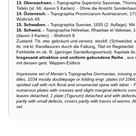
13. Obersachsen. -
Topographia Superioris Saxoniae, Thüringi
Tafeln (st. 66; davon 5 Karten). - Ohne die Ansicht
Sonderhau
14. Österreich. -
Topographia Provinciarum Austriacarum, 1736 
Wüthrich 49.
15. Schwaben. -
Topographia Sueviae, 1655 (2. Auflage). Mit 
16. Schweiz. -
Topographia Helvetiae, Rhaetiae et Valesiae, 16
(davon 3 Karten). - Wüthrich 8.
Zustand: Tls. etw. gebräunt und vereinz. stockfl. (Schweizbd. e
tls. mit kl. Randläsuren durch die Faltung, Titel im Registerbd. g
Fehlstelle im ob. R. (geringer Darstellungsverlust). Kapitale tl
Insgesamt attraktive und uniform gebundene Reihe
, aus 
mit dessen gest. Wappen-Exlibris.
Impressive set of Merian's Topographia Germaniae, missing onl
titles, 1034 mostly doublepage or folding engr. plates (of 1064
spotted calf with rich floral and ornamental spine with label. -
numerous plates with creases and slight marginal defects concern
leaves detached, 1 plate (Tigurum) detached and with defective s
partly with small defects, covers partly with traces of worms. 
set.