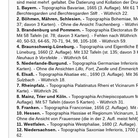
sind meist mehrf. gefaltet. Die Datierung und Kollation der Dru
1. Bayern. -
Topographia Bavariae, 1665 (3. Auflage). Mit 61 T
Berchtesgarden
und
Berchtesgarden Stift
. - Wüthrich 22.
2. Böhmen, Mähren, Schlesien. -
Topographia Bohemiae, Mora
37; davon 3 Karten). - Ohne die Ansicht
Trachenberg.
- Wüthri
3. Brandenburg und Pommern. -
Topographia Electoratus Br
Mit 58 Tafeln (st. 78; davon 3 Karten). - Fehlen nach Wüthrich
40, 50-53, 64-65, 70-71, 94, 98, 105-108. - Wüthrich 59.
4. Braunschweig-Lüneburg. -
Topographia und Eigentliche 
Lüneburg, 1660 (2. Auflage). Mit 132 Tafeln (st. 135; davon 3
Neuhaus b Vorsfelde
. - Wüthrich 64.
5. Niederlande-Burgund. -
Topographia Germaniae Inferioris,
Karten). - Ohne die Ansichten
Lillo, Fort, Zwolle
und
Emmeric
6. Elsaß. -
Topographia Alsatiae etc., 1690 (3. Auflage). Mit 36
Sulzbach
. - Wüthrich 18.
7. Rheinpfalz. -
Topographia Palatinatus Rheni et Vicinarum R
Karte). - Wüthrich 26.
8. Mainz, Trier und Köln. -
Topographia Archiepiscopatuum Mog
Auflage). Mit 57 Tafeln (davon 5 Karten). - Wüthrich 31.
9. Franken. -
Topographia Franconiae, 1656 (2. Auflage). Mit 
10. Hessen. -
Topographia Hassiae et Regionum Vicinarum, 1655
Ohne die Ansicht von
Frauensee
(die in der 2. Aufl. meist fehlt
11. Westfalen. -
Topographia Westphaliae, 1680 (2. Auflage). 
12. Niedersachsen. -
Topographia Saxoniae Inferioris, 1700 (
62.