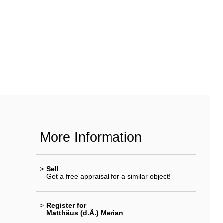
More Information
>
Sell
Get a free appraisal for a similar object!
>
Register for
Matthäus (d.Ä.) Merian