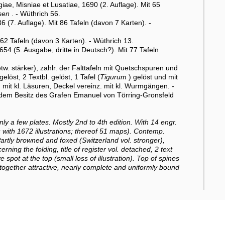
ae, Misniae et Lusatiae, 1690 (2. Auflage). Mit 65
sen
. - Wüthrich 56.
(7. Auflage). Mit 86 Tafeln (davon 7 Karten). -
62 Tafeln (davon 3 Karten). - Wüthrich 13.
54 (5. Ausgabe, dritte in Deutsch?). Mit 77 Tafeln
tw. stärker), zahlr. der Falttafeln mit Quetschspuren und
elöst, 2 Textbl. gelöst, 1 Tafel (
Tigurum
) gelöst und mit
s. mit kl. Läsuren, Deckel vereinz. mit kl. Wurmgängen. -
dem Besitz des Grafen Emanuel von Törring-Gronsfeld
y a few plates. Mostly 2nd to 4th edition. With 14 engr.
; with 1672 illustrations; thereof 51 maps). Contemp.
 Partly browned and foxed (Switzerland vol. stronger),
ing the folding, title of register vol. detached, 2 text
pot at the top (small loss of illustration). Top of spines
Altogether attractive, nearly complete and uniformly bound