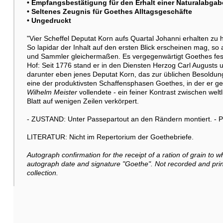
• Empfangsbestätigung für den Erhalt einer Naturalabgab
• Seltenes Zeugnis für Goethes Alltagsgeschäfte
• Ungedruckt
"Vier Scheffel Deputat Korn aufs Quartal Johanni erhalten zu 
So lapidar der Inhalt auf den ersten Blick erscheinen mag, so 
und Sammler gleichermaßen. Es vergegenwärtigt Goethes fest
Hof: Seit 1776 stand er in den Diensten Herzog Carl Augusts
darunter eben jenes Deputat Korn, das zur üblichen Besoldung
eine der produktivsten Schaffensphasen Goethes, in der er g
Wilhelm Meister
vollendete - ein feiner Kontrast zwischen welt
Blatt auf wenigen Zeilen verkörpert.
- ZUSTAND: Unter Passepartout an den Rändern montiert. 
LITERATUR: Nicht im Repertorium der Goethebriefe.
Autograph confirmation for the receipt of a ration of grain to w
autograph date and signature "Goethe". Not recorded and prin
collection.