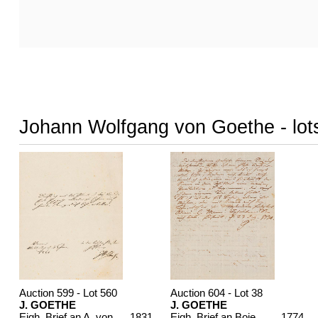
Johann Wolfgang von Goethe - lots
Auction 599 - Lot 560
Auction 604 - Lot 38
J. GOETHE
J. GOETHE
Eigh. Brief an A. von Humboldt. 1/2 S.
, 1831
Eigh. Brief an Boie, 1774
, 1774