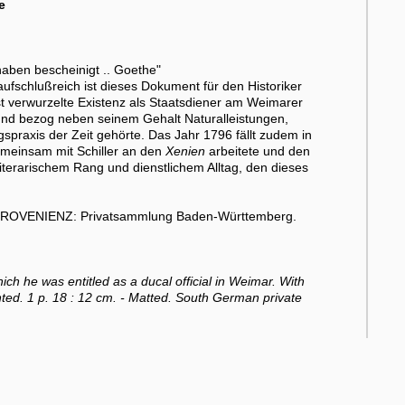
e
haben bescheinigt .. Goethe"
aufschlußreich ist dieses Dokument für den Historiker
 verwurzelte Existenz als Staatsdiener am Weimarer
 und bezog neben seinem Gehalt Naturalleistungen,
spraxis der Zeit gehörte. Das Jahr 1796 fällt zudem in
emeinsam mit Schiller an den
Xenien
arbeitete und den
literarischem Rang und dienstlichem Alltag, den dieses
- PROVENIENZ: Privatsammlung Baden-Württemberg.
hich he was entitled as a ducal official in Weimar. With
ted. 1 p. 18 : 12 cm. - Matted. South German private