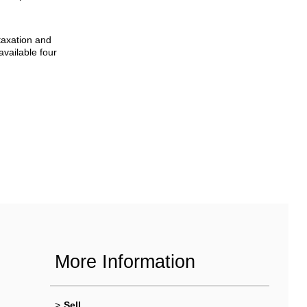
taxation and
available four
More Information
>
Sell