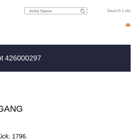
Search Lots
t 426000297
GANG
ück
, 1796.