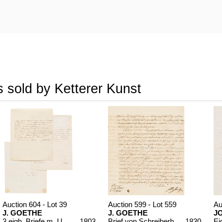
 sold by Ketterer Kunst
Auction 604 - Lot 39
Auction 599 - Lot 559
Au
J. GOETHE
J. GOETHE
J
3 eigh. Briefe m. U. an Germaine de Stael
, 1803
Brief von Schreiberhand an W. von Humboldt. 4 S.
, 1830