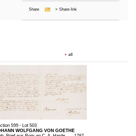
Share
>
Share link
+
all
ction 599 - Lot 503
OHANN WOLFGANG VON GOETHE
Eigh. Brief aus Rom an C. A. Hardenberg. 3 S.
, 1787