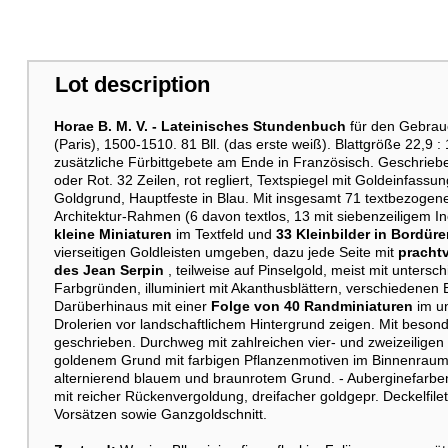
Lot description
Horae B. M. V. -
Lateinisches Stundenbuch
für den Gebrau
(Paris), 1500-1510. 81 Bll. (das erste weiß). Blattgröße 22,9 : 
zusätzliche Fürbittgebete am Ende in Französisch. Geschriebe
oder Rot. 32 Zeilen, rot regliert, Textspiegel mit Goldeinfass
Goldgrund, Hauptfeste in Blau. Mit insgesamt 71 textbezogen
Architektur-Rahmen (6 davon textlos, 13 mit siebenzeiligem Inci
kleine Miniaturen
im Textfeld und
33 Kleinbilder in Bordür
vierseitigen Goldleisten umgeben, dazu jede Seite mit
prachtv
des Jean Serpin
, teilweise auf Pinselgold, meist mit unters
Farbgründen, illuminiert mit Akanthusblättern, verschiedenen
Darüberhinaus mit einer
Folge von 40 Randminiaturen
im u
Drolerien vor landschaftlichem Hintergrund zeigen. Mit beson
geschrieben. Durchweg mit zahlreichen vier- und zweizeiligen
goldenem Grund mit farbigen Pflanzenmotiven im Binnenraum, 
alternierend blauem und braunrotem Grund. - Auberginefarbe
mit reicher Rückenvergoldung, dreifacher goldgepr. Deckelfil
Vorsätzen sowie Ganzgoldschnitt.