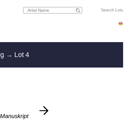
Search Lots
rg
→ Lot 4
Manuskript