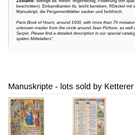
Zustand:
Wenige Bll. minim. fingerfleckig, Foliierung von spä
beschnitten). Einbandkanten tls. leicht berieben, RDeckel mit
Manuskript, die Pergamentblätter sauber und farbfrisch.
Paris Book of Hours, around 1500, with more than 70 miniatu
unknown master from the circle around Jean Pichore, as well a
Serpin. Please find a detailed description in our special cat
späten Mittelalters".
Manuskripte - lots sold by Kettere