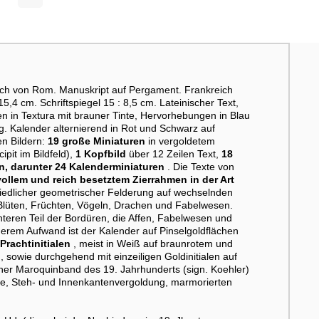
ch von Rom. Manuskript auf Pergament. Frankreich
15,4 cm. Schriftspiegel 15 : 8,5 cm. Lateinischer Text,
n in Textura mit brauner Tinte, Hervorhebungen in Blau
ung. Kalender alternierend in Rot und Schwarz auf
en Bildern:
19 große Miniaturen
in vergoldetem
pit im Bildfeld),
1 Kopfbild
über 12 Zeilen Text,
18
en, darunter 24 Kalenderminiaturen
. Die Texte von
ollem und reich besetztem Zierrahmen in der Art
chiedlicher geometrischer Felderung auf wechselnden
 Blüten, Früchten, Vögeln, Drachen und Fabelwesen.
nteren Teil der Bordüren, die Affen, Fabelwesen und
derem Aufwand ist der Kalender auf Pinselgoldflächen
Prachtinitialen
, meist in Weiß auf braunrotem und
sowie durchgehend mit einzeiligen Goldinitialen auf
ner Maroquinband des 19. Jahrhunderts (sign. Koehler)
ete, Steh- und Innenkantenvergoldung, marmorierten