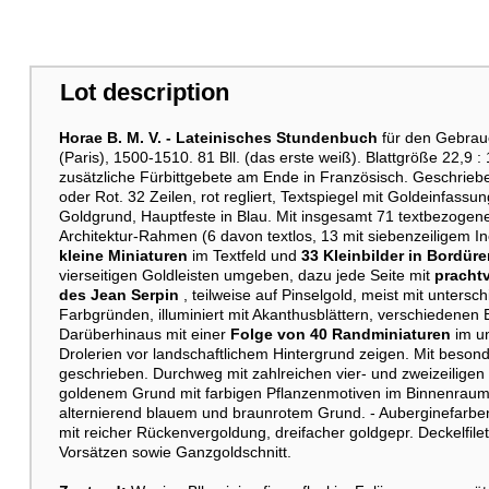
Lot description
Horae B. M. V. -
Lateinisches Stundenbuch
für den Gebrau
(Paris), 1500-1510. 81 Bll. (das erste weiß). Blattgröße 22,9 : 
zusätzliche Fürbittgebete am Ende in Französisch. Geschriebe
oder Rot. 32 Zeilen, rot regliert, Textspiegel mit Goldeinfass
Goldgrund, Hauptfeste in Blau. Mit insgesamt 71 textbezogen
Architektur-Rahmen (6 davon textlos, 13 mit siebenzeiligem Inci
kleine Miniaturen
im Textfeld und
33 Kleinbilder in Bordür
vierseitigen Goldleisten umgeben, dazu jede Seite mit
prachtv
des Jean Serpin
, teilweise auf Pinselgold, meist mit unters
Farbgründen, illuminiert mit Akanthusblättern, verschiedenen
Darüberhinaus mit einer
Folge von 40 Randminiaturen
im u
Drolerien vor landschaftlichem Hintergrund zeigen. Mit beson
geschrieben. Durchweg mit zahlreichen vier- und zweizeiligen
goldenem Grund mit farbigen Pflanzenmotiven im Binnenraum, 
alternierend blauem und braunrotem Grund. - Auberginefarbe
mit reicher Rückenvergoldung, dreifacher goldgepr. Deckelfil
Vorsätzen sowie Ganzgoldschnitt.