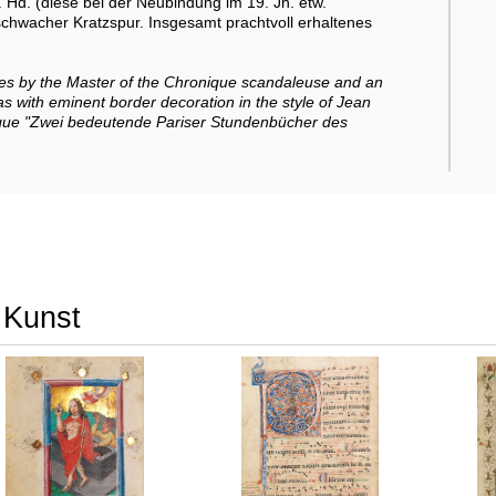
t. Hd. (diese bei der Neubindung im 19. Jh. etw.
 schwacher Kratzspur. Insgesamt prachtvoll erhaltenes
res by the Master of the Chronique scandaleuse and an
s with eminent border decoration in the style of Jean
alogue "Zwei bedeutende Pariser Stundenbücher des
r Kunst