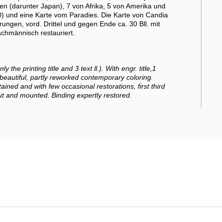
en (darunter Japan), 7 von Afrika, 5 von Amerika und
60) und eine Karte vom Paradies. Die Karte von Candia
rungen, vord. Drittel und gegen Ende ca. 30 Bll. mit
achmännisch restauriert.
the printing title and 3 text ll.). With engr. title,1
 beautiful, partly reworked contemporary coloring.
ained and with few occasional restorations, first third
out and mounted. Binding expertly restored.