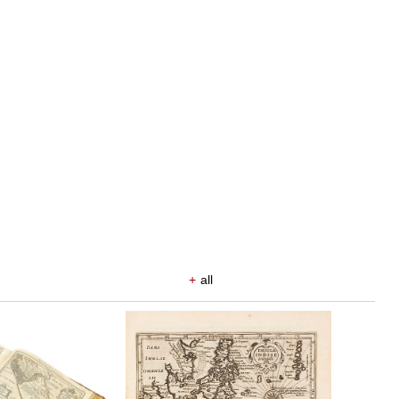
+
all