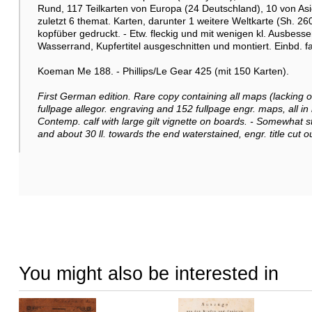
Rund, 117 Teilkarten von Europa (24 Deutschland), 10 von Asi
zuletzt 6 themat. Karten, darunter 1 weitere Weltkarte (Sh. 2
kopfüber gedruckt. - Etw. fleckig und mit wenigen kl. Ausbesse
Wasserrand, Kupfertitel ausgeschnitten und montiert. Einbd. f
Koeman Me 188. - Phillips/Le Gear 425 (mit 150 Karten).
First German edition. Rare copy containing all maps (lacking only 
fullpage allegor. engraving and 152 fullpage engr. maps, all in
Contemp. calf with large gilt vignette on boards. - Somewhat st
and about 30 ll. towards the end waterstained, engr. title cut 
You might also be interested in