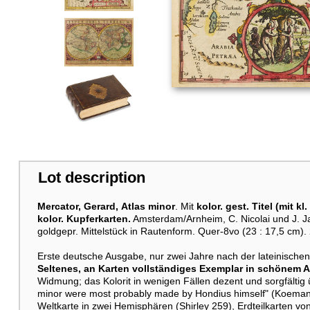
Lot description
Mercator, Gerard,
Atlas minor
. Mit
kolor. gest. Titel (mit k
kolor. Kupferkarten.
Amsterdam/Arnheim, C. Nicolai und J. Ja
goldgepr. Mittelstück in Rautenform. Quer-8vo (23 : 17,5 cm). 2 (
Erste deutsche Ausgabe, nur zwei Jahre nach der lateinische
Seltenes, an Karten vollständiges Exemplar in schönem Al
Widmung; das Kolorit in wenigen Fällen dezent und sorgfältig üb
minor were most probably made by Hondius himself" (Koeman). 
Weltkarte in zwei Hemisphären (Shirley 259), Erdteilkarten von