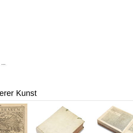
Auszüge aus den Briefen von Riedesel ... Reise nach America
terer Kunst