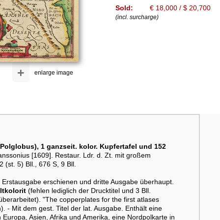
Sold:
€ 18,000 / $ 20,700
(incl. surcharge)
+
enlarge image
l. Polglobus), 1 ganzseit. kolor. Kupfertafel und 152
nssonius [1609]. Restaur. Ldr. d. Zt. mit großem
st. 5) Bll., 676 S, 9 Bll.
n Erstausgabe erschienen und dritte Ausgabe überhaupt.
tkolorit
(fehlen lediglich der Drucktitel und 3 Bll.
erarbeitet). "The copperplates for the first atlases
- Mit dem gest. Titel der lat. Ausgabe. Enthält eine
 Europa, Asien, Afrika und Amerika, eine Nordpolkarte in