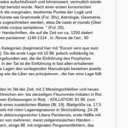
 wäre aufschlußreich und lohnenswert, vermutlich würde
pt benutzt wurde. Nach einer ersten kursorischen
uch die marginalen, bestimmte Punkte der Logik und
Künste wie Grammatik (Fol. 30v), Astrologie, Geometrie,
les zugeschrieben werden, etwa
De caelo et mundo
(Über
obile corpus sempiterne.." (Fol. 26).
Handschriften, die auf die Zeit vor ca. 1250 datiert
granes parisienne: 1140-1314
, in:
Revue de l'art
, 90
e Kategorien (beginnend hier mit "Eorum vero que sunt
 Da die erste Lage mit 10 Bll. jedoch vollständig ist,
orgebunden war, die die Einführung des Porphyrios
 In der Tat ist die Einführung in fast allen erhaltenen
e Lagen des vorliegenden Manuskripts bestehen jeweils
ng wie die
Liber sex principiorum
, die hier eine Lage füllt
 im Stil der Zeit, mit 2 Messingschließen und neuen
eichen ein- bis vierzeiligen Fleuronnée-Initialen in Rot
en Einfassungen in Rot). - KOLLATION: 81 Bll. (von
eines zusätzlichen Blattes (Bl. 19). Blattgröße ca. 17,5
eils mit roten Lagensignaturen in Strichzählung. 24-28
 in abkürzungsreicher Littera Parisiensis, erste Hälfte mit
en von mehreren, meist zeitgenössischen Händen. -
n, einige Bll. mit originalen Pergamentfehlern, das