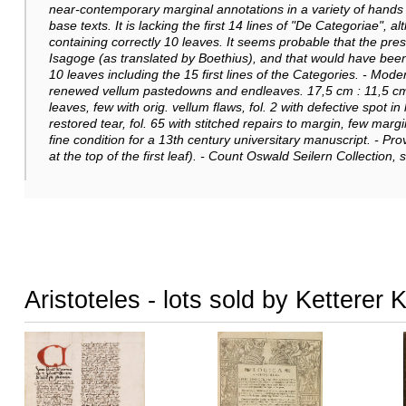
near-contemporary marginal annotations in a variety of hands
base texts. It is lacking the first 14 lines of "De Categoriae", al
containing correctly 10 leaves. It seems probable that the pre
Isagoge (as translated by Boethius), and that would have been pl
10 leaves including the 15 first lines of the Categories. - M
renewed vellum pastedowns and endleaves. 17,5 cm : 11,5 cm. 
leaves, few with orig. vellum flaws, fol. 2 with defective spot in 
restored tear, fol. 65 with stitched repairs to margin, few marg
fine condition for a 13th century universitary manuscript. - Prov
at the top of the first leaf). - Count Oswald Seilern Collection,
Aristoteles - lots sold by Ketterer 