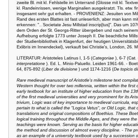
zweite Bl. mit kl. Fehlstelle im Unterrand (Glosse mit kl. Textve
kl. Randeinrissen, wenige Marginalien ausgekratzt. Tls. etw. fi
insgesamt sehr gut erhalten. - PROVENIENZ: Jesuiten von Mills
Rand des ersten Blattes ist fast unleserlich, aber man kann mi
erkennen: ".. Societate Jesu Millstad inscrip[tus]". Das um 10
dem Orden der St. Georgs-Ritter übergeben und nach seinem V
Aufhebung erfolgte 1773 unter Joseph II. Die beachtliche Mil
der Studienbibliothek in Klagenfurt, der heutigen Universität
Exlibris im Innendeckel), verkauft bei Christie's, London, 26. 
LITERATUR: Aristoteles Latinus I, 1-5 (
Categoriae
), 6-7 (Cat.
interpretatione
). Ed. L. Minio-Paluello. Leiden 1961-66. - Bo
64, 875-892 (
Liber de divisione
) und 1174-1216 (
De topicis di
Rare medieval manuscript of Aristotle’s milestone text compilat
Western thought for over two millennia, written within the first 
early textbook for an institute of higher education from the 13t
of the first medieval universities and very prominent for its Ar
trivium, Logic was of key importance to medieval curricula, espec
pertain to what is called the "Logica Vetus", or Old Logic, that
translations and original compositions of Boethius. These Boet
logical training throughout the Middle Ages, and they were th
teachings were known. Serving as the basis for higher educat
the method and discussion of almost every discipline. - The pr
as an example of a university textbook used by a succession o