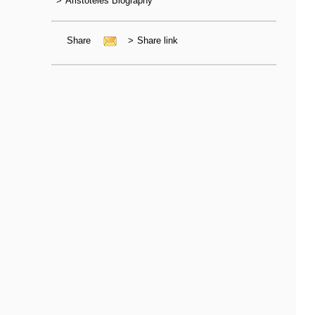
>
Aristoteles Biography
Share
>
Share link