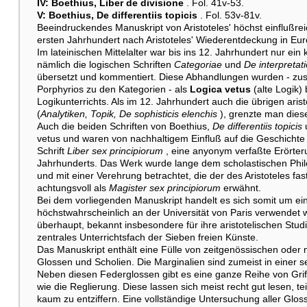
IV: Boethius, Liber de divisione
. Fol. 41v-53.
V: Boethius, De differentiis topicis
. Fol. 53v-81v.
Beeindruckendes Manuskript von Aristoteles' höchst einflußre
ersten Jahrhundert nach Aristoteles' Wiederentdeckung in Eur
Im lateinischen Mittelalter war bis ins 12. Jahrhundert nur ein 
nämlich die logischen Schriften
Categoriae
und
De interpretat
übersetzt und kommentiert. Diese Abhandlungen wurden - zu
Porphyrios zu den Kategorien - als
Logica vetus
(alte Logik)
Logikunterrichts. Als im 12. Jahrhundert auch die übrigen aris
(
Analytiken, Topik, De sophisticis elenchis
), grenzte man dies
Auch die beiden Schriften von Boethius,
De differentiis topicis
vetus und waren von nachhaltigem Einfluß auf die Geschichte 
Schrift
Liber sex principiorum
, eine anyonym verfaßte Erörteru
Jahrhunderts. Das Werk wurde lange dem scholastischen Phil
und mit einer Verehrung betrachtet, die der des Aristoteles fa
achtungsvoll als
Magister sex principiorum
erwähnt.
Bei dem vorliegenden Manuskript handelt es sich somit um ein
höchstwahrscheinlich an der Universität von Paris verwendet wu
überhaupt, bekannt insbesondere für ihre aristotelischen Studi
zentrales Unterrichtsfach der Sieben freien Künste.
Das Manuskript enthält eine Fülle von zeitgenössischen oder 
Glossen und Scholien. Die Marginalien sind zumeist in einer s
Neben diesen Federglossen gibt es eine ganze Reihe von Griffe
wie die Reglierung. Diese lassen sich meist recht gut lesen, t
kaum zu entziffern. Eine vollständige Untersuchung aller Glos