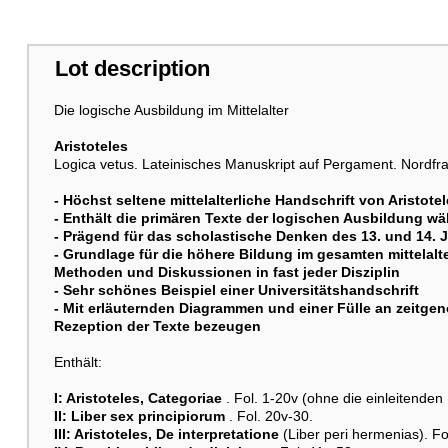
Lot description
Die logische Ausbildung im Mittelalter
Aristoteles
Logica vetus. Lateinisches Manuskript auf Pergament. Nordfran
- Höchst seltene mittelalterliche Handschrift von Aristot
- Enthält die primären Texte der logischen Ausbildung wä
- Prägend für das scholastische Denken des 13. und 14. 
- Grundlage für die höhere Bildung im gesamten mittelal
Methoden und Diskussionen in fast jeder Disziplin
- Sehr schönes Beispiel einer Universitätshandschrift
- Mit erläuternden Diagrammen und einer Fülle an zeitge
Rezeption der Texte bezeugen
Enthält:
I: Aristoteles, Categoriae
. Fol. 1-20v (ohne die einleitenden 
II: Liber sex principiorum
. Fol. 20v-30.
III: Aristoteles, De interpretatione
(Liber peri hermenias). Fo