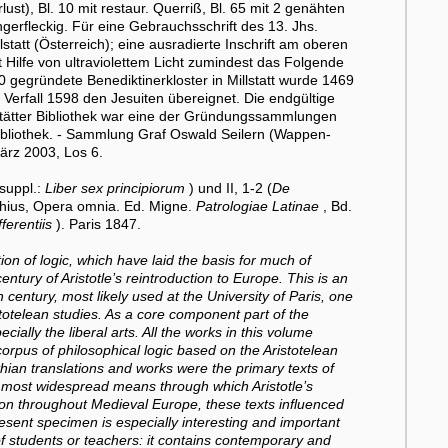
rlust), Bl. 10 mit restaur. Querriß, Bl. 65 mit 2 genähten
ngerfleckig. Für eine Gebrauchsschrift des 13. Jhs.
tatt (Österreich); eine ausradierte Inschrift am oberen
t Hilfe von ultraviolettem Licht zumindest das Folgende
70 gegründete Benediktinerkloster in Millstatt wurde 1469
erfall 1598 den Jesuiten übereignet. Die endgültige
lstätter Bibliothek war eine der Gründungssammlungen
sbibliothek. - Sammlung Graf Oswald Seilern (Wappen-
März 2003, Los 6.
 suppl.:
Liber sex principiorum
) und II, 1-2 (
De
ethius, Opera omnia. Ed. Migne.
Patrologiae Latinae
, Bd.
fferentiis
). Paris 1847.
ion of logic, which have laid the basis for much of
century of Aristotle’s reintroduction to Europe. This is an
h century, most likely used at the University of Paris, one
istotelean studies. As a core component part of the
ially the liberal arts. All the works in this volume
 corpus of philosophical logic based on the Aristotelean
hian translations and works were the primary texts of
e most widespread means through which Aristotle’s
ion throughout Medieval Europe, these texts influenced
esent specimen is especially interesting and important
f students or teachers: it contains contemporary and