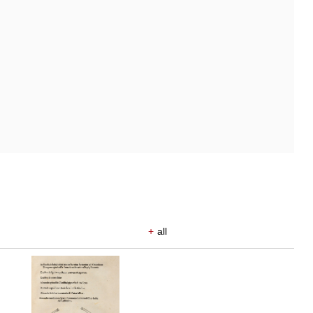
+
all