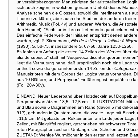
universitätsbezogenen Manuskripten der aristotelischen Logik
sich auch zeigen, in welchem genauen Umfeld dieses Manuskri
Analyse scheinen die Glossen, sowohl die interlinearen als a
Theorie zu klären, aber auch das Studium der anderen freien 
Arithmetik, Musik (Fol. 4v) und anderen Werken, die Aristote
den Himmel): "Scribitur in libro celi et mundo quod celum est n
Das einfache Federwerk der Initialen entspricht denen anderer 
wurden, vgl. P. Stirnemann,
Fils de la Vierge. L'initiale à fili
(1990), S. 58-73, insbesondere S. 67-68, Jahre 1230-1250.
Es fehlen am Anfang die ersten 14 Zeilen des Werkes über di
alia de subiecto" statt mit "Aequivoca dicuntur quorum nomen").
liegt die Vermutung nahe, daß ursprünglich noch eine Lage v
enthielt sowie die genannten ersten 14 Zeilen der
Categoriae
.
Manuskripten mit dem Corpus der Logica vetus vorhanden. Di
aus 10 Blättern, und Porphyrios' Einführung ist ungefähr so la
(Fol. 20v-30v).
EINBAND: Neuer Lederband über Holzdeckeln auf Doppelbünden
Pergamentvorsätzen. 18,5 : 12,5 cm. - ILLUSTRATION: Mit zahlr
und Blau sowie 6 Diagrammen am Rand (davon 5 mit dekorativ
91?), gebunden in Quinternionen, die zweite Lage mit Einschub 
: 11,5 cm. Mit gekästelten Reklamanten am Ende jeder Lage, t
Zeilen, mit Bleigriffel regliert, geschrieben mit schwarzer Tinte
roten Paragraphenzeichen. Umfangreiche Scholien und Gloss
ZUSTAND: Wenige Wurmlöcher in den ersten und letzten Blätter