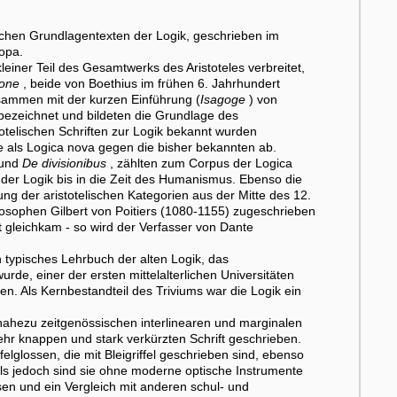
ichen Grundlagentexten der Logik, geschrieben im
opa.
kleiner Teil des Gesamtwerks des Aristoteles verbreitet,
ione
, beide von Boethius im frühen 6. Jahrhundert
sammen mit der kurzen Einführung (
Isagoge
) von
 bezeichnet und bildeten die Grundlage des
totelischen Schriften zur Logik bekannt wurden
e als Logica nova gegen die bisher bekannten ab.
und
De divisionibus
, zählten zum Corpus der Logica
der Logik bis in die Zeit des Humanismus. Ebenso die
ng der aristotelischen Kategorien aus der Mitte des 12.
osophen Gilbert von Poitiers (1080-1155) zugeschrieben
st gleichkam - so wird der Verfasser von Dante
 typisches Lehrbuch der alten Logik, das
rde, einer der ersten mittelalterlichen Universitäten
en. Als Kernbestandteil des Triviums war die Logik ein
nahezu zeitgenössischen interlinearen und marginalen
ehr knappen und stark verkürzten Schrift geschrieben.
lglossen, die mit Bleigriffel geschrieben sind, ebenso
eils jedoch sind sie ohne moderne optische Instrumente
sen und ein Vergleich mit anderen schul- und