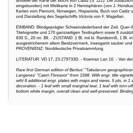
anstelle der Karte der Bucht von Cadiz (S. 112). Die zusätzlic
eingebunden) mit Weltkarte in 2 Hemisphären (von J. Hondius
Karten vom Piemont, Norwegen, Hispaniola, Buch von Cadiz un
und Darstellung des Segelschiffs
Victoria
von F. Magellan.
EINBAND: Blindgeprägter Schweinslederband der Zeit. Quer-8
Titelvignette und 170 ganzseitigen Textkupfern sowie 8 zusätzli
830 S., 20 nn. Bll. - ZUSTAND: 1 Bl. mit kl. Randeinriß, 1 Bl. mi
ausgestrichenem altem Besitzvermerk, insesgamt sauber und w
PROVENIENZ: Norddeutsche Privatsammlung.
LITERATUR: VD 17, 23:279733D. - Koeman Lan 10. - Van der K
Rare first German edition of Bertius' "Tabularum geographicar
Langenes' "Caert-Thresoor" from 1598. With engr. title vignet
wiht 8 additional engr. plates with maps and views. 5 pts. in 
decoration. - 1 leaf with small marginal tear, 1 leaf with torn-of
bottom white margin, overall clean and well-preserved. Bindin