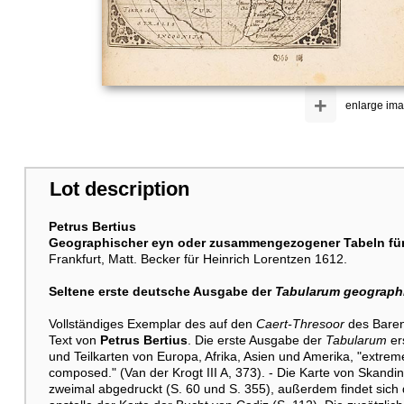
+
enlarge im
Lot description
Petrus Bertius
Geographischer eyn oder zusammengezogener Tabeln fün
Frankfurt, Matt. Becker für Heinrich Lorentzen 1612.
Seltene erste deutsche Ausgabe der
Tabularum geograph
Vollständiges Exemplar des auf den
Caert-Thresoor
des Bare
Text von
Petrus Bertius
. Die erste Ausgabe der
Tabularum
er
und Teilkarten von Europa, Afrika, Asien und Amerika, "extrem
composed." (Van der Krogt III A, 373). - Die Karte von Skandi
zweimal abgedruckt (S. 60 und S. 355), außerdem findet sich d