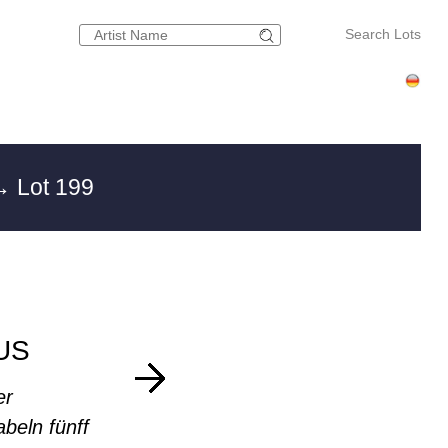
Search Lots
 Lot 199
US
er
eln fünff