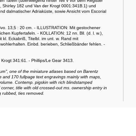
hen Tafeln (überwiegend hinter Teil V vor dem Register
, Shirley 182 und Van der Krogt 0001:341B.1) und
d dalmatischer Adriaküste, sowie Ansicht vom Escorial
vo. 13,5 : 20 cm. - ILLUSTRATION: Mit gestochener
chen Kupfertafeln. - KOLLATION: 12 nn. Bll. (d. l. w.),
t kl. Eckabriß, Titelbl. im unt. w. Rand mit
ohlerhalten. Einbd. berieben, Schließbänder fehlen. -
rogt 341:61. - Phillips/Le Gear 3413.
um", one of the miniature atlases based on Barentz
te and 170 fullpage text engravings mainly with maps,
1 volume. Contemp. pigskin with rich blindstamped
f corner, title with old crossed-out ms. ownership entry in
g rubbed, ties removed.