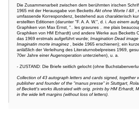
Die Zusammenarbeit zwischen dem berühmten irischen Schrift
1965 mit der Herausgabe von Becketts
Akt ohne Worte I &II
, 
umfassende Korrespondenz, bestehend aus charakterisch kur
erstellten Editionen (darunter "F. A. A. W.", d. i.
Aus einem auf
Graphiken von Max Ernst, ".. les gravures .. me plais beauco
Graphiken von HM Erhardt) und andere Werke aus Becketts O
das 1969 erstmals aufgeführt wurde;
Imagination Dead image
Imaginatin morte imaginez
, beide 1965 erschienen); ein kur
anläßlich der Verleihung des Literaturnobelpreises 1969, ges
70er Jahre einer Augenoperation unterziehen), u. a.
- ZUSTAND: Die Briefe seitlich gelocht (ohne Buchstabenverlus
Collection of 43 autograph letters and cards signed, together
publisher and founder of the "manus presse" in Stuttgart, Rol
of Beckett's works illustrated with orig. prints by HM Erhardt,
in the wide left margins (without loss of letters).