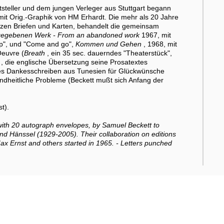
steller und dem jungen Verleger aus Stuttgart begann
mit Orig.-Graphik von HM Erhardt. Die mehr als 20 Jahre
zen Briefen und Karten, behandelt die gemeinsam
gegebenen Werk - From an abandoned work
1967, mit
up", und "Come and go",
Kommen und Gehen
, 1968, mit
euvre (
Breath
, ein 35 sec. dauerndes "Theaterstück",
, die englische Übersetzung seine Prosatextes
zes Dankesschreiben aus Tunesien für Glückwünsche
undheitliche Probleme (Beckett mußt sich Anfang der
t).
 with 20 autograph envelopes, by Samuel Beckett to
and Hänssel (1929-2005). Their collaboration on editions
 Max Ernst and others started in 1965. - Letters punched