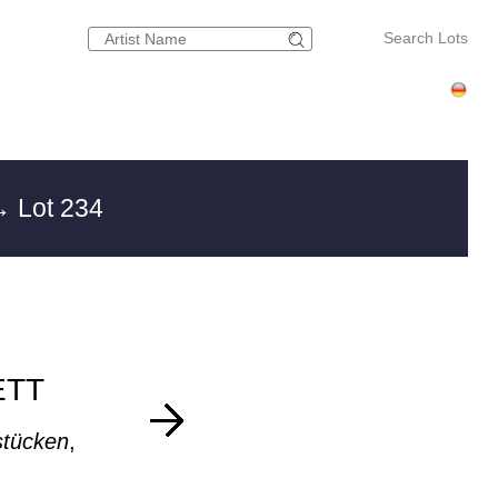
Search Lots
 Lot 234
ETT
stücken
,