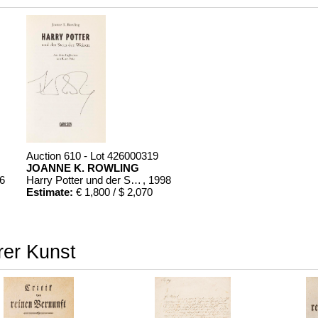
Auction 610 - Lot 426000319
JOANNE K. ROWLING
86
Harry Potter und der Stein der Weisen. Harry Potter und die Kammer des Schreckens. Signiert.
, 1998
Estimate:
€ 1,800 / $ 2,070
rer Kunst