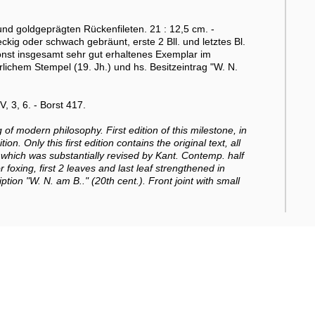
d goldgeprägten Rückenfileten. 21 : 12,5 cm. -
kig oder schwach gebräunt, erste 2 Bll. und letztes Bl.
 Sonst insgesamt sehr gut erhaltenes Exemplar im
lichem Stempel (19. Jh.) und hs. Besitzeintrag "W. N.
 3, 6. - Borst 417.
of modern philosophy. First edition of this milestone, in
. Only this first edition contains the original text, all
which was substantially revised by Kant. Contemp. half
or foxing, first 2 leaves and last leaf strengthened in
iption "W. N. am B.." (20th cent.). Front joint with small