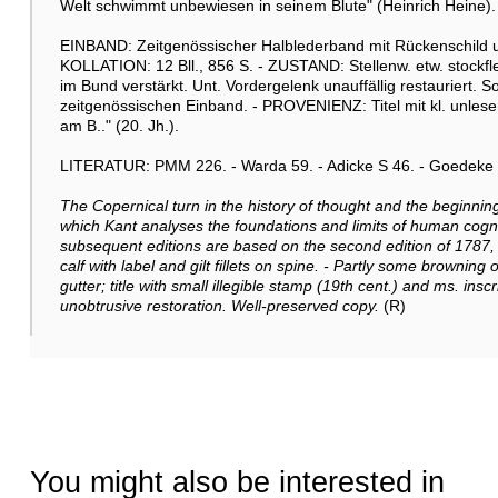
Welt schwimmt unbewiesen in seinem Blute" (Heinrich Heine).
EINBAND: Zeitgenössischer Halblederband mit Rückenschild un
KOLLATION: 12 Bll., 856 S. - ZUSTAND: Stellenw. etw. stockflec
im Bund verstärkt. Unt. Vordergelenk unauffällig restauriert.
zeitgenössischen Einband. - PROVENIENZ: Titel mit kl. unleser
am B.." (20. Jh.).
LITERATUR: PMM 226. - Warda 59. - Adicke S 46. - Goedeke V,
The Copernical turn in the history of thought and the beginning 
which Kant analyses the foundations and limits of human cognition
subsequent editions are based on the second edition of 1787, 
calf with label and gilt fillets on spine. - Partly some browning 
gutter; title with small illegible stamp (19th cent.) and ms. inscr
unobtrusive restoration. Well-preserved copy.
(R)
You might also be interested in