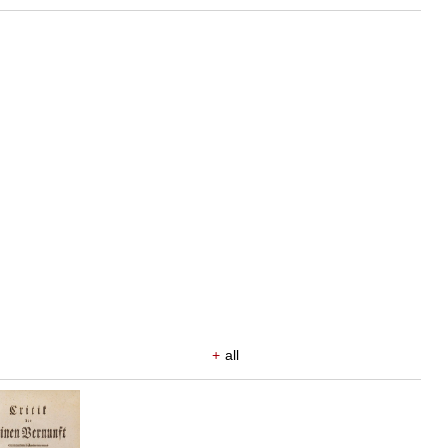
+
all