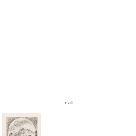
+
all