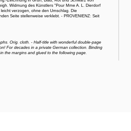
Orig.-Zeichnung in Grün, Blau, Rot und Schwarz von
t eigh. Widmung des Künstlers "Pour Mme A. L. Dierdorf
 leicht verzogen, ohne den Umschlag. Die
den Seite stellenweise verklebt. - PROVENIENZ: Seit
aphs. Orig. cloth. - Half-title with wonderful double-page
ion! For decades in a private German collection. Binding
in the margins and glued to the following page.