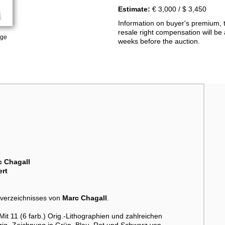
Estimate:
€ 3,000 / $ 3,450
Information on buyer's premium, 
resale right compensation will be 
age
weeks before the auction.
c Chagall
ert
verzeichnisses von
Marc Chagall
.
t 11 (6 farb.) Orig.-Lithographien und zahlreichen