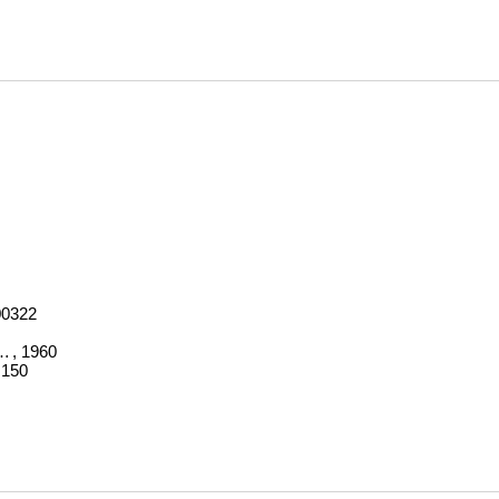
00322
hographe. Bde. 1-3
, 1960
,150