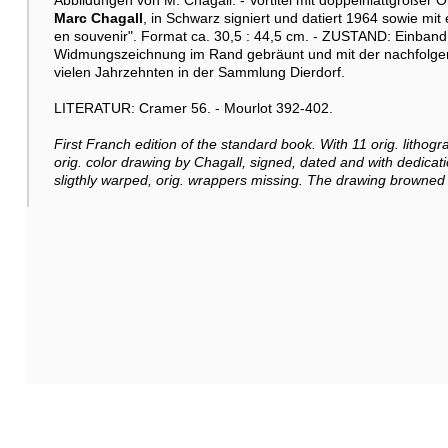
Abbildungen von M. Chagall. - Vortitel mit doppelnlattgroßer 
Marc Chagall
, in Schwarz signiert und datiert 1964 sowie mi
en souvenir". Format ca. 30,5 : 44,5 cm. - ZUSTAND: Einband
Widmungszeichnung im Rand gebräunt und mit der nachfolgen
vielen Jahrzehnten in der Sammlung Dierdorf.
LITERATUR: Cramer 56. - Mourlot 392-402.
First Franch edition of the standard book. With 11 orig. lithogr
orig. color drawing by Chagall, signed, dated and with dedicat
sligthly warped, orig. wrappers missing. The drawing browned 