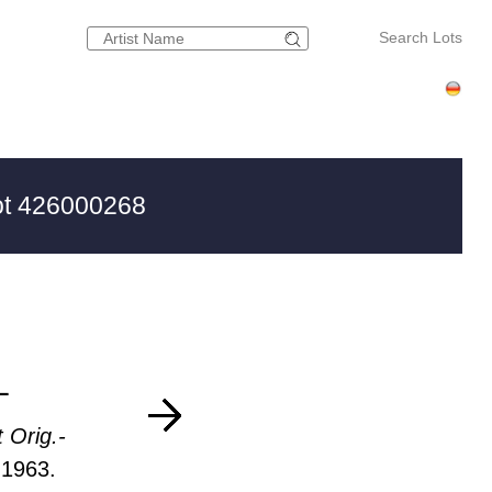
Search Lots
t 426000268
L
 Orig.-
 1963.