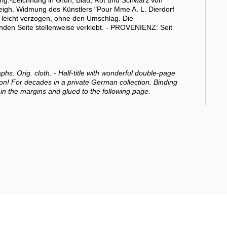
Orig.-Zeichnung in Grün, Blau, Rot und Schwarz von
t eigh. Widmung des Künstlers "Pour Mme A. L. Dierdorf
 leicht verzogen, ohne den Umschlag. Die
den Seite stellenweise verklebt. - PROVENIENZ: Seit
aphs. Orig. cloth. - Half-title with wonderful double-page
ion! For decades in a private German collection. Binding
in the margins and glued to the following page.