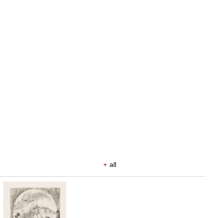
+
all