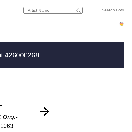
Search Lots
t 426000268
L
 Orig.-
 1963.