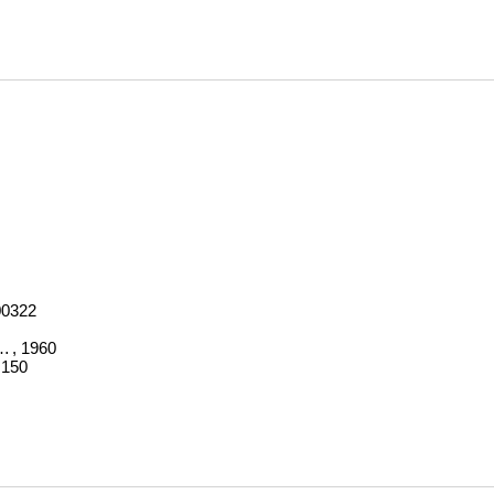
00322
hographe. Bde. 1-3
, 1960
,150