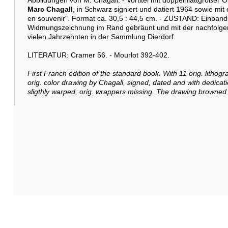
Abbildungen von M. Chagall. - Vortitel mit doppelnlattgroßer 
Marc Chagall
, in Schwarz signiert und datiert 1964 sowie mi
en souvenir". Format ca. 30,5 : 44,5 cm. - ZUSTAND: Einband
Widmungszeichnung im Rand gebräunt und mit der nachfolgen
vielen Jahrzehnten in der Sammlung Dierdorf.
LITERATUR: Cramer 56. - Mourlot 392-402.
First Franch edition of the standard book. With 11 orig. lithogr
orig. color drawing by Chagall, signed, dated and with dedicat
sligthly warped, orig. wrappers missing. The drawing browned 