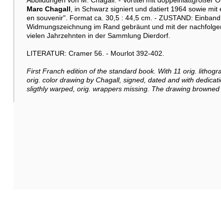
Abbildungen von M. Chagall. - Vortitel mit doppelnlattgroßer 
Marc Chagall
, in Schwarz signiert und datiert 1964 sowie mi
en souvenir". Format ca. 30,5 : 44,5 cm. - ZUSTAND: Einband
Widmungszeichnung im Rand gebräunt und mit der nachfolgen
vielen Jahrzehnten in der Sammlung Dierdorf.
LITERATUR: Cramer 56. - Mourlot 392-402.
First Franch edition of the standard book. With 11 orig. lithogr
orig. color drawing by Chagall, signed, dated and with dedicat
sligthly warped, orig. wrappers missing. The drawing browned 