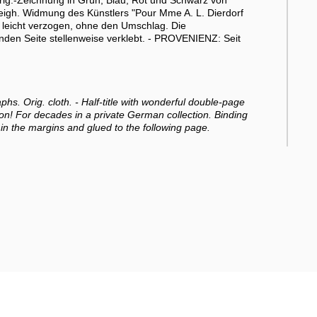
Orig.-Zeichnung in Grün, Blau, Rot und Schwarz von
t eigh. Widmung des Künstlers "Pour Mme A. L. Dierdorf
 leicht verzogen, ohne den Umschlag. Die
den Seite stellenweise verklebt. - PROVENIENZ: Seit
aphs. Orig. cloth. - Half-title with wonderful double-page
ion! For decades in a private German collection. Binding
in the margins and glued to the following page.