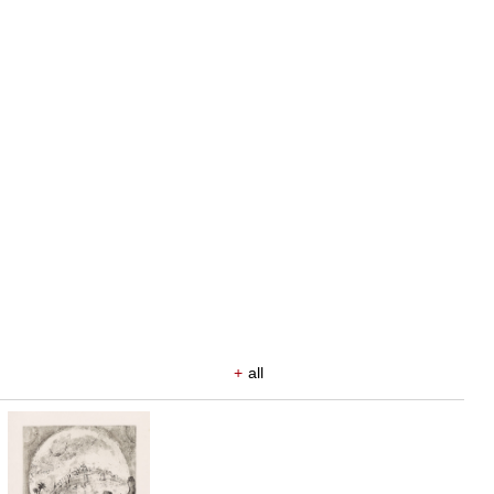
+
all