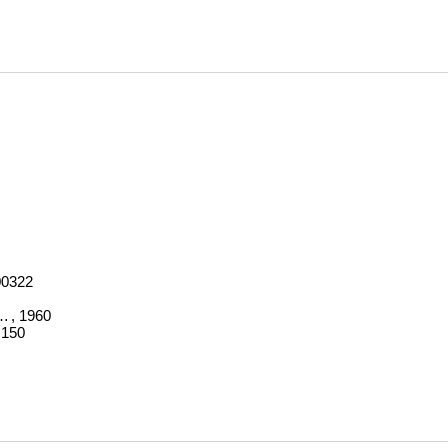
00322
hographe. Bde. 1-3
, 1960
,150