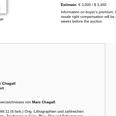
Estimate:
€ 3,000 / $ 3,450
Information on buyer's premium, 
resale right compensation will be 
age
weeks before the auction.
c Chagall
ert
verzeichnisses von
Marc Chagall
.
t 11 (6 farb.) Orig.-Lithographien und zahlreichen