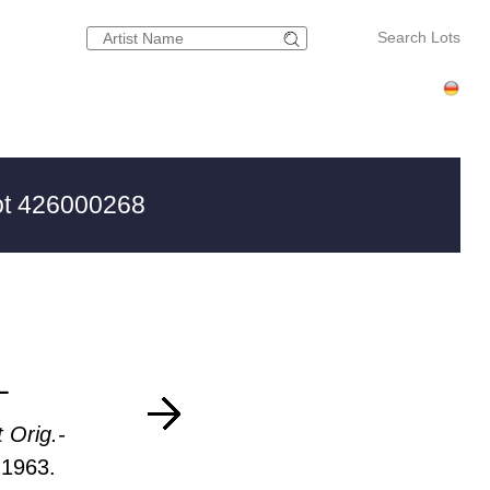
Search Lots
t 426000268
L
 Orig.-
 1963.