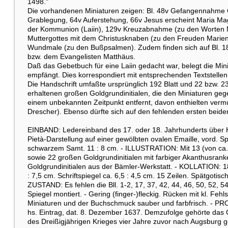
1498."
Die vorhandenen Miniaturen zeigen: Bl. 48v Gefangennahme C
Grablegung, 64v Auferstehung, 66v Jesus erscheint Maria Ma
der Kommunion (Laiin), 129v Kreuzabnahme (zu den Worten M
Muttergottes mit dem Christusknaben (zu den Freuden Marien
Wundmale (zu den Bußpsalmen). Zudem finden sich auf Bl. 187r
bzw. dem Evangelisten Matthäus.
Daß das Gebetbuch für eine Laiin gedacht war, belegt die Mini
empfängt. Dies korrespondiert mit entsprechenden Textstellen 
Die Handschrift umfaßte ursprünglich 192 Blatt und 22 bzw. 2
erhaltenen großen Goldgrundinitialen, die den Miniaturen geg
einem unbekannten Zeitpunkt entfernt, davon enthielten vermutl
Drescher). Ebenso dürfte sich auf den fehlenden ersten beide
EINBAND: Ledereinband des 17. oder 18. Jahrhunderts über Ho
Pietà-Darstellung auf einer gewölbten ovalen Emaille, vord. S
schwarzem Samt. 11 : 8 cm. - ILLUSTRATION: Mit 13 (von ca.
sowie 22 großen Goldgrundinitialen mit farbiger Akanthusranke
Goldgrundinitialen aus der Bämler-Werkstatt. - KOLLATION: 180 B
: 7,5 cm. Schriftspiegel ca. 6,5 : 4,5 cm. 15 Zeilen. Spätgotis
ZUSTAND: Es fehlen die Bll. 1-2, 17, 37, 42, 44, 46, 50, 52, 54
Spiegel montiert. - Gering (finger-)fleckig. Rücken mit kl. Fehl
Miniaturen und der Buchschmuck sauber und farbfrisch. - PR
hs. Eintrag, dat. 8. Dezember 1637. Demzufolge gehörte das 
des Dreißigjährigen Krieges vier Jahre zuvor nach Augsburg ge