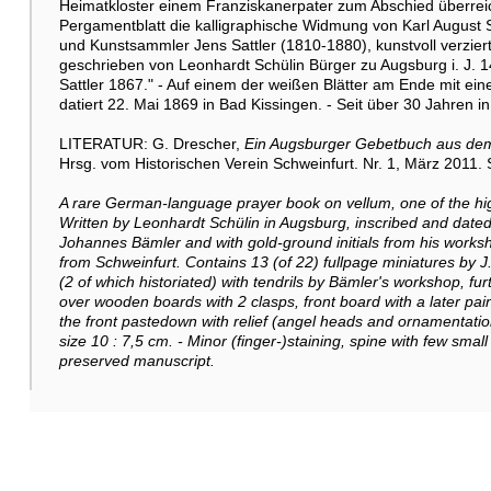
Heimatkloster einem Franziskanerpater zum Abschied überreic
Pergamentblatt die kalligraphische Widmung von Karl August 
und Kunstsammler Jens Sattler (1810-1880), kunstvoll verziert
geschrieben von Leonhardt Schülin Bürger zu Augsburg i. J.
Sattler 1867." - Auf einem der weißen Blätter am Ende mit ei
datiert 22. Mai 1869 in Bad Kissingen. - Seit über 30 Jahren in
LITERATUR: G. Drescher,
Ein Augsburger Gebetbuch aus dem 
Hrsg. vom Historischen Verein Schweinfurt. Nr. 1, März 2011. 
A rare German-language prayer book on vellum, one of the hig
Written by Leonhardt Schülin in Augsburg, inscribed and date
Johannes Bämler and with gold-ground initials from his works
from Schweinfurt. Contains 13 (of 22) fullpage miniatures by J.
(2 of which historiated) with tendrils by Bämler's workshop, furt
over wooden boards with 2 clasps, front board with a later pai
the front pastedown with relief (angel heads and ornamentation
size 10 : 7,5 cm. - Minor (finger-)staining, spine with few small
preserved manuscript.