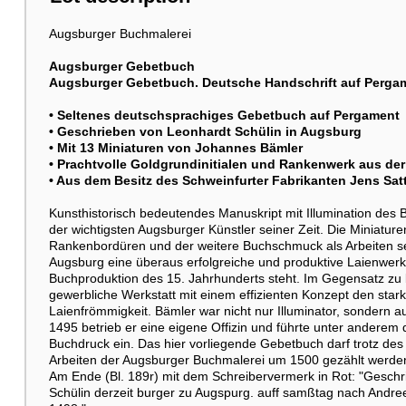
Augsburger Buchmalerei
Augsburger Gebetbuch
Augsburger Gebetbuch. Deutsche Handschrift auf Perga
• Seltenes deutschsprachiges Gebetbuch auf Pergament
• Geschrieben von Leonhardt Schülin in Augsburg
• Mit 13 Miniaturen von Johannes Bämler
• Prachtvolle Goldgrundinitialen und Rankenwerk aus der
• Aus dem Besitz des Schweinfurter Fabrikanten Jens Satt
Kunsthistorisch bedeutendes Manuskript mit Illumination de
der wichtigsten Augsburger Künstler seiner Zeit. Die Miniatu
Rankenbordüren und der weitere Buchschmuck als Arbeiten sei
Augsburg eine überaus erfolgreiche und produktive Laienwerkst
Buchproduktion des 15. Jahrhunderts steht. Im Gegensatz zu kl
gewerbliche Werkstatt mit einem effizienten Konzept den star
Laienfrömmigkeit. Bämler war nicht nur Illuminator, sondern a
1495 betrieb er eine eigene Offizin und führte unter anderem 
Buchdruck ein. Das hier vorliegende Gebetbuch darf trotz des
Arbeiten der Augsburger Buchmalerei um 1500 gezählt werde
Am Ende (Bl. 189r) mit dem Schreibervermerk in Rot: "Geschri
Schülin derzeit burger zu Augspurg. auff samßtag nach Andree 