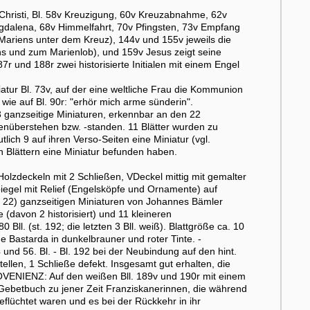
hristi, Bl. 58v Kreuzigung, 60v Kreuzabnahme, 62v
gdalena, 68v Himmelfahrt, 70v Pfingsten, 73v Empfang
ariens unter dem Kreuz), 144v und 155v jeweils die
s und zum Marienlob), und 159v Jesus zeigt seine
 und 188r zwei historisierte Initialen mit einem Engel
atur Bl. 73v, auf der eine weltliche Frau die Kommunion
wie auf Bl. 90r: "erhör mich arme sünderin".
3 ganzseitige Miniaturen, erkennbar an den 22
enüberstehen bzw. -standen. 11 Blätter wurden zu
ich 9 auf ihren Verso-Seiten eine Miniatur (vgl.
n Blättern eine Miniatur befunden haben.
lzdeckeln mit 2 Schließen, VDeckel mittig mit gemalter
piegel mit Relief (Engelsköpfe und Ornamente) auf
 22) ganzseitigen Miniaturen von Johannes Bämler
 (davon 2 historisiert) und 11 kleineren
ll. (st. 192; die letzten 3 Bll. weiß). Blattgröße ca. 10
che Bastarda in dunkelbrauner und roter Tinte. -
 und 56. Bl. - Bl. 192 bei der Neubindung auf den hint.
stellen, 1 Schließe defekt. Insgesamt gut erhalten, die
OVENIENZ: Auf den weißen Bll. 189v und 190r mit einem
Gebetbuch zu jener Zeit Franziskanerinnen, die während
flüchtet waren und es bei der Rückkehr in ihr