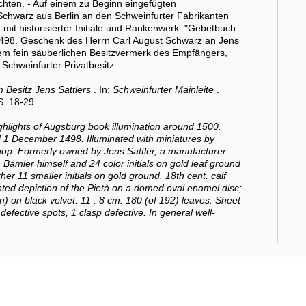
hten. - Auf einem zu Beginn eingefügten
Schwarz aus Berlin an den Schweinfurter Fabrikanten
 mit historisierter Initiale und Rankenwerk: "Gebetbuch
 1498. Geschenk des Herrn Carl August Schwarz an Jens
nem fein säuberlichen Besitzvermerk des Empfängers,
 Schweinfurter Privatbesitz.
Besitz Jens Sattlers
. In:
Schweinfurter Mainleite
.
S. 18-29.
hlights of Augsburg book illumination around 1500.
d 1 December 1498. Illuminated with miniatures by
hop. Formerly owned by Jens Sattler, a manufacturer
 Bämler himself and 24 color initials on gold leaf ground
her 11 smaller initials on gold ground. 18th cent. calf
nted depiction of the Pietà on a domed oval enamel disc;
) on black velvet. 11 : 8 cm. 180 (of 192) leaves. Sheet
 defective spots, 1 clasp defective. In general well-