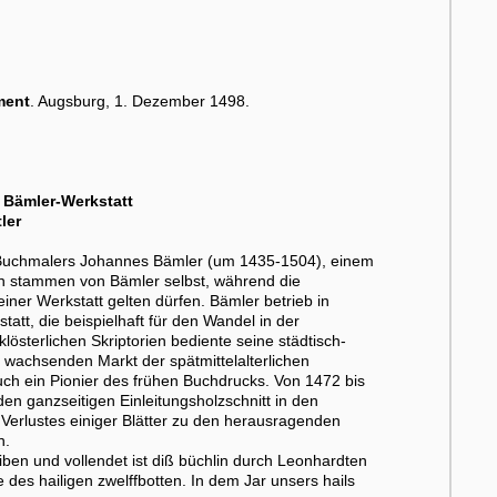
ment
. Augsburg, 1. Dezember 1498.
 Bämler-Werkstatt
ler
s Buchmalers Johannes Bämler (um 1435-1504), einem
ren stammen von Bämler selbst, während die
ner Werkstatt gelten dürfen. Bämler betrieb in
att, die beispielhaft für den Wandel in der
österlichen Skriptorien bediente seine städtisch-
k wachsenden Markt der spätmittelalterlichen
uch ein Pionier des frühen Buchdrucks. Von 1472 bis
den ganzseitigen Einleitungsholzschnitt in den
 Verlustes einiger Blätter zu den herausragenden
n.
ben und vollendet ist diß büchlin durch Leonhardten
des hailigen zwelffbotten. In dem Jar unsers hails